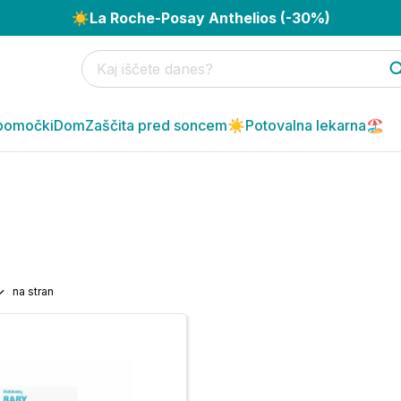
☀️
La Roche-Posay Anthelios (-30%)
pomočki
Dom
Zaščita pred soncem☀️
Potovalna lekarna🏖️
na stran