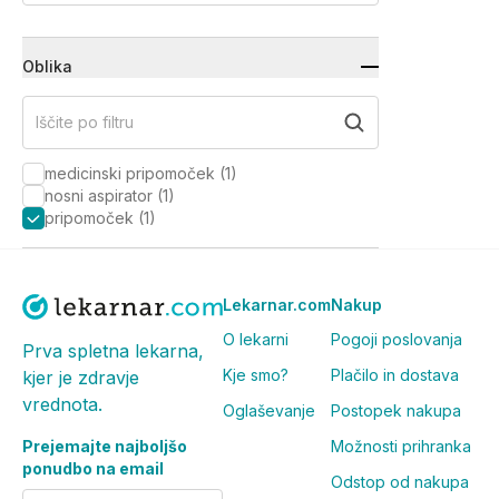
Oblika
Iščite po filtru
medicinski pripomoček
(
1
)
nosni aspirator
(
1
)
pripomoček
(
1
)
Lekarnar.com
Nakup
O lekarni
Pogoji poslovanja
Prva spletna lekarna,
Kje smo?
Plačilo in dostava
kjer je zdravje
vrednota.
Oglaševanje
Postopek nakupa
Prejemajte najboljšo
Možnosti prihranka
ponudbo na email
Odstop od nakupa