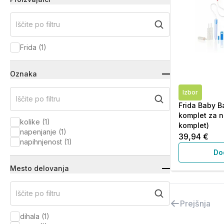
Iščite po filtru
Frida
(
1
)
Oznaka
Izbor
Iščite po filtru
Frida Baby Ba
komplet za n
kolike
(
1
)
komplet)
napenjanje
(
1
)
39,94 €
napihnjenost
(
1
)
Do
Mesto delovanja
Iščite po filtru
Prejšnja
dihala
(
1
)