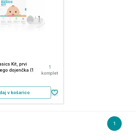
sics Kit, prvi
1
ego dojenčka (1
komplet
daj v košarico
1