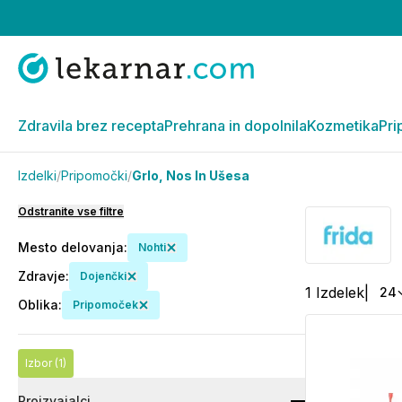
Zdravila brez recepta
Prehrana in dopolnila
Kozmetika
Pri
Izdelki
/
Pripomočki
/
Grlo, Nos In Ušesa
Odstranite vse filtre
Mesto delovanja
:
Nohti
Zdravje
:
Dojenčki
1
Izdelek
|
24
Oblika
:
Pripomoček
Izbor
(1)
Proizvajalci