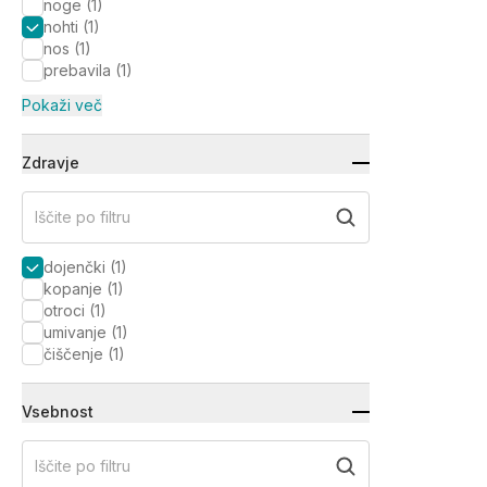
noge
(
1
)
nohti
(
1
)
nos
(
1
)
prebavila
(
1
)
Pokaži več
Zdravje
Iščite po filtru
dojenčki
(
1
)
kopanje
(
1
)
otroci
(
1
)
umivanje
(
1
)
čiščenje
(
1
)
Vsebnost
Iščite po filtru