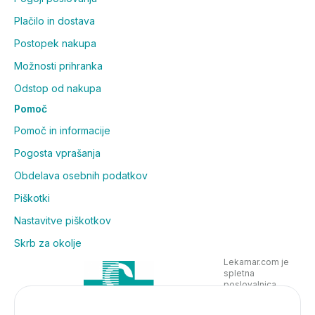
Plačilo in dostava
Postopek nakupa
Možnosti prihranka
Odstop od nakupa
Pomoč
Pomoč in informacije
Pogosta vprašanja
Obdelava osebnih podatkov
Piškotki
Nastavitve piškotkov
Skrb za okolje
Lekarnar.com je
spletna
poslovalnica
Lekarne Nove
Poljane in posluje