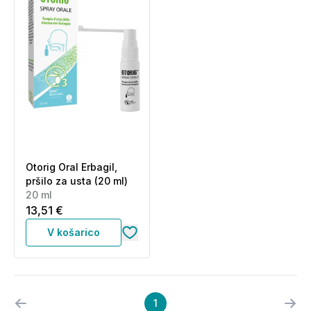
Otorig Oral Erbagil,
pršilo za usta (20 ml)
20 ml
13,51 €
V košarico
1