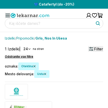
💙 Catafertyl (do -20%)
Izdelki
/
Pripomočki
/
Grlo, Nos In Ušesa
1
Izdelki
|
Filter
24
na stran
Odstranite vse filtre
oznaka
:
Oteklina
Mesto delovanja
:
Usta