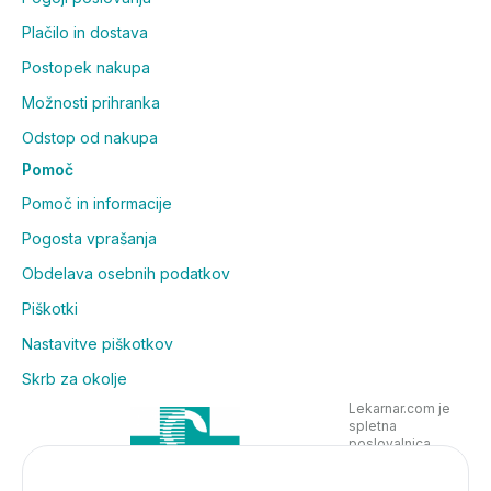
Plačilo in dostava
Postopek nakupa
Možnosti prihranka
Odstop od nakupa
Pomoč
Pomoč in informacije
Pogosta vprašanja
Obdelava osebnih podatkov
Piškotki
Nastavitve piškotkov
Skrb za okolje
Lekarnar.com je
spletna
poslovalnica
Lekarne Nove
Poljane in posluje