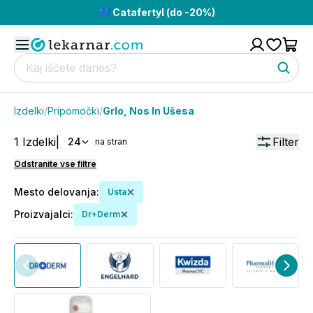
💙 Catafertyl (do -20%)
Izdelki
/
Pripomočki
/
Grlo, Nos In Ušesa
1
Izdelki
|
Filter
24
na stran
Odstranite vse filtre
Mesto delovanja
:
Usta
Proizvajalci
:
Dr+Derm