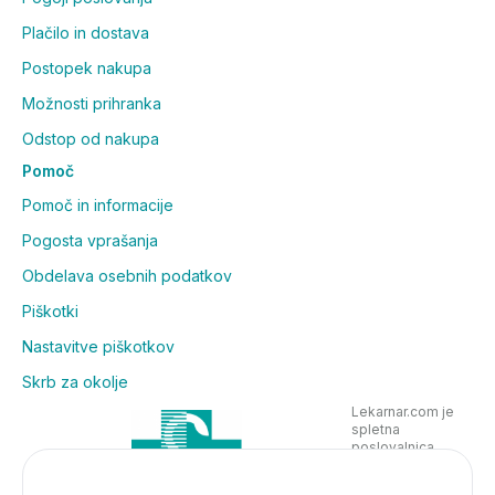
Plačilo in dostava
Postopek nakupa
Možnosti prihranka
Odstop od nakupa
Pomoč
Pomoč in informacije
Pogosta vprašanja
Obdelava osebnih podatkov
Piškotki
Nastavitve piškotkov
Skrb za okolje
Lekarnar.com je
spletna
poslovalnica
Lekarne Nove
Poljane in posluje