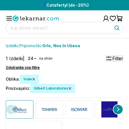
💙 Catafertyl (do -20%)
Izdelki
/
Pripomočki
/
Grlo, Nos In Ušesa
1
Izdelki
|
Filter
24
na stran
Odstranite vse filtre
Oblika
:
Viale
Proizvajalci
:
Gilbert Laboratoires