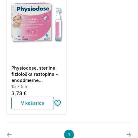
Physiodose, sterilna
fiziološka raztopina -
enoodmerne
plastenke (15 x 5 ml)
15 x 5 ml
3,73 €
V košarico
1