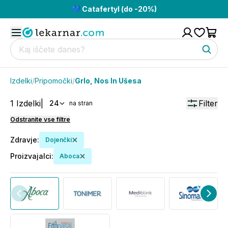
💙 Catafertyl (do -20%)
Izdelki
/
Pripomočki
/
Grlo, Nos In Ušesa
1
Izdelki
|
Filter
24
na stran
Odstranite vse filtre
Zdravje
:
Dojenčki
Proizvajalci
:
Aboca