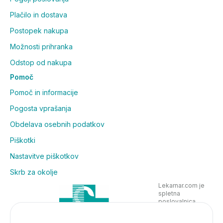
Plačilo in dostava
Postopek nakupa
Možnosti prihranka
Odstop od nakupa
Pomoč
Pomoč in informacije
Pogosta vprašanja
Obdelava osebnih podatkov
Piškotki
Nastavitve piškotkov
Skrb za okolje
Lekarnar.com je
spletna
poslovalnica
Lekarne Nove
Poljane in posluje