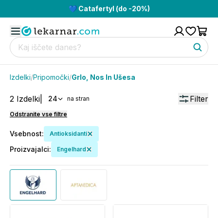
💙 Catafertyl (do -20%)
Izdelki
/
Pripomočki
/
Grlo, Nos In Ušesa
2
Izdelki
|
Filter
24
na stran
Odstranite vse filtre
Vsebnost
:
Antioksidanti
Proizvajalci
:
Engelhard