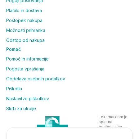
Pogoji poslovanja
Plačilo in dostava
Postopek nakupa
Možnosti prihranka
Odstop od nakupa
Pomoč
Pomoč in informacije
Pogosta vprašanja
Obdelava osebnih podatkov
Piškotki
Nastavitve piškotkov
Skrb za okolje
Lekarnar.com je
spletna
poslovalnica
Lekarne Nove
Poljane in posluje