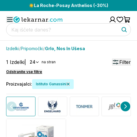
☀️
La Roche-Posay Anthelios (-30%)
Izdelki
/
Pripomočki
/
Grlo, Nos In Ušesa
1
Izdelki
|
Filter
24
na stran
Odstranite vse filtre
Proizvajalci
:
Istituto Ganassini