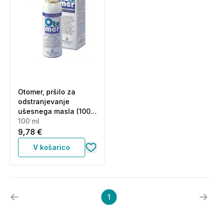
Otomer, pršilo za
odstranjevanje
ušesnega masla (100
ml)
100 ml
9,78 €
V košarico
1