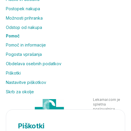
Postopek nakupa
Možnosti prihranka
Odstop od nakupa
Pomoč
Pomoč in informacije
Pogosta vprašanja
Obdelava osebnih podatkov
Piškotki
Nastavitve piškotkov
Skrb za okolje
Lekarnar.com je
spletna
poslovalnica
Lekarne Nove
Poljane in posluje
v skladu z
Piškotki
zakonodajo