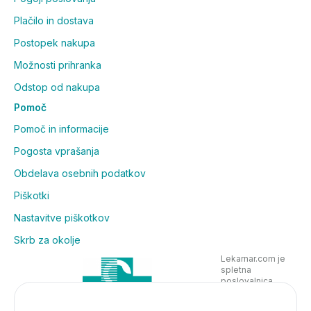
Plačilo in dostava
Postopek nakupa
Možnosti prihranka
Odstop od nakupa
Pomoč
Pomoč in informacije
Pogosta vprašanja
Obdelava osebnih podatkov
Piškotki
Nastavitve piškotkov
Skrb za okolje
Lekarnar.com je
spletna
poslovalnica
Lekarne Nove
Poljane in posluje