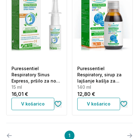
Puressentiel
Puressentiel
Respiratory Sinus
Respiratory, sirup za
Express, pršilo za nos
lajšanje kašlja za
(15 ml)
15 ml
otroke (140 ml)
140 ml
16,01 €
12,80 €
V košarico
V košarico
1