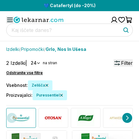
💙 Catafertyl (do -20%)
Izdelki
/
Pripomočki
/
Grlo, Nos In Ušesa
2
Izdelki
|
Filter
24
na stran
Odstranite vse filtre
Vsebnost
:
Zelišča
Proizvajalci
:
Puressentiel