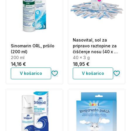
Nasovital, sol za
Sinomarin ORL, pršilo
pripravo raztopine za
(200 ml)
čiščenje nosu (40 x 3
200 ml
g)
40 x 3 g
14,16 €
18,95 €
V košarico
V košarico