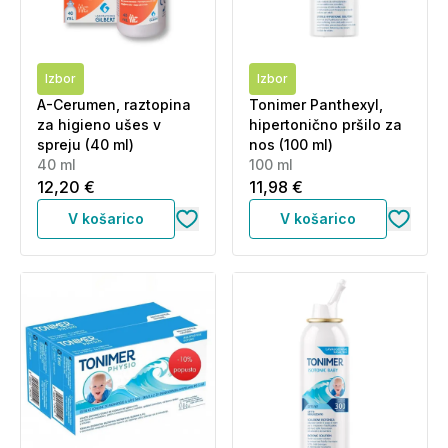
Izbor
Izbor
A-Cerumen, raztopina
Tonimer Panthexyl,
za higieno ušes v
hipertonično pršilo za
spreju (40 ml)
nos (100 ml)
40 ml
100 ml
12,20 €
11,98 €
V košarico
V košarico