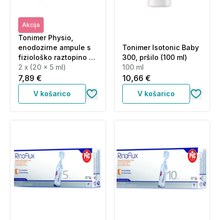
Akcija
Tonimer Physio,
enodozirne ampule s
Tonimer Isotonic Baby
fiziološko raztopino -
300, pršilo (100 ml)
paket 2 x (20 x 5 ml)
2 x (20 x 5 ml)
100 ml
7,89 €
10,66 €
V košarico
V košarico