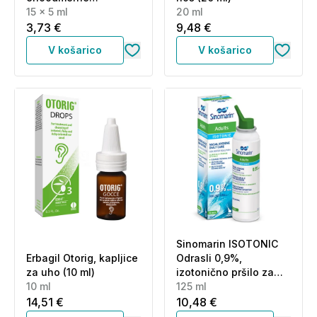
plastenke (15 x 5 ml)
15 x 5 ml
20 ml
3,73 €
9,48 €
V košarico
V košarico
Sinomarin ISOTONIC
Erbagil Otorig, kapljice
Odrasli 0,9%,
za uho (10 ml)
izotonično pršilo za
10 ml
odrasle (125 ml)
125 ml
14,51 €
10,48 €