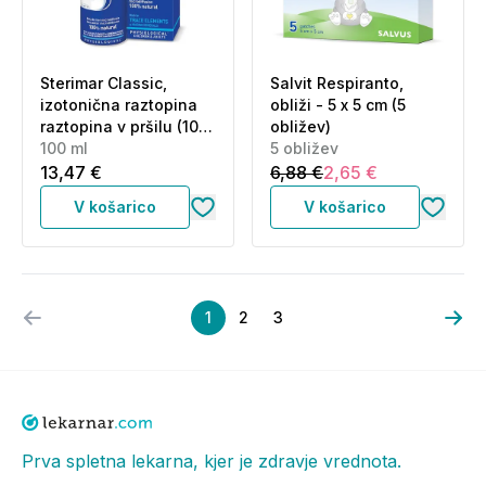
Sterimar Classic,
Salvit Respiranto,
izotonična raztopina
obliži - 5 x 5 cm (5
raztopina v pršilu (100
obližev)
ml)
100 ml
5 obližev
13,47 €
6,88 €
2,65 €
V košarico
V košarico
1
2
3
Prva spletna lekarna, kjer je zdravje vrednota.