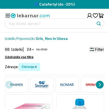
💙 Catafertyl (do -20%)
Izdelki
/
Pripomočki
/
Grlo, Nos In Ušesa
68
Izdelki
|
Filter
24
na stran
Odstranite vse filtre
Zdravje
:
Čiščenje