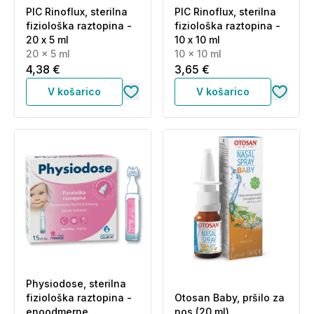
PIC Rinoflux, sterilna
PIC Rinoflux, sterilna
fiziološka raztopina -
fiziološka raztopina -
20 x 5 ml
10 x 10 ml
20 x 5 ml
10 x 10 ml
4,38 €
3,65 €
V košarico
V košarico
Physiodose, sterilna
fiziološka raztopina -
Otosan Baby, pršilo za
enoodmerne
nos (20 ml)