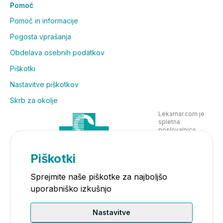
Pomoč
Pomoč in informacije
Pogosta vprašanja
Obdelava osebnih podatkov
Piškotki
Nastavitve piškotkov
Skrb za okolje
Lekarnar.com je
spletna
poslovalnica
Lekarne Nove
Poljane in posluje
v skladu z
Piškotki
zakonodajo
Sprejmite naše piškotke za najboljšo
uporabniško izkušnjo
Nastavitve