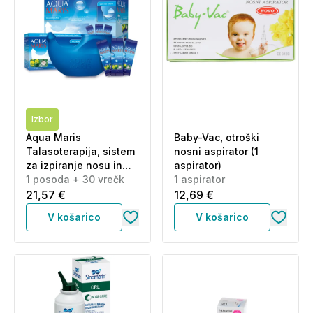
Izbor
Aqua Maris
Baby-Vac, otroški
Talasoterapija, sistem
nosni aspirator (1
za izpiranje nosu in
aspirator)
sinusov (1 posoda +
1 posoda + 30 vrečk
1 aspirator
30 vrečk)
21,57 €
12,69 €
V košarico
V košarico