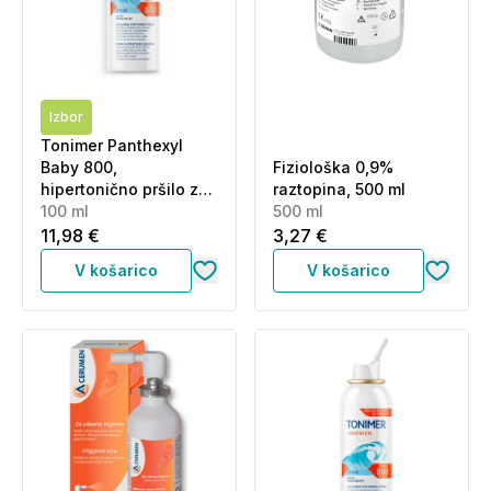
Izbor
Tonimer Panthexyl
Baby 800,
Fiziološka 0,9%
hipertonično pršilo za
raztopina, 500 ml
nos (100 ml)
100 ml
500 ml
11,98 €
3,27 €
V košarico
V košarico