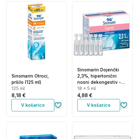
Sinomarin Dojenčki
Sinomarin Otroci,
2,3%, hipertonični
pršilo (125 ml)
nosni dekongestiv -
125 ml
ampule(18 x 5 ml)
18 x 5 ml
8,18 €
4,88 €
V košarico
V košarico