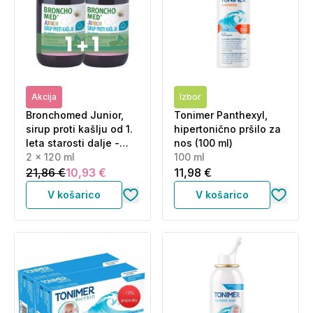
Akcija
Izbor
Bronchomed Junior,
Tonimer Panthexyl,
sirup proti kašlju od 1.
hipertonično pršilo za
leta starosti dalje -
nos (100 ml)
paket (2 x 120 ml)
2 x 120 ml
100 ml
21,86 €
10,93 €
11,98 €
V košarico
V košarico