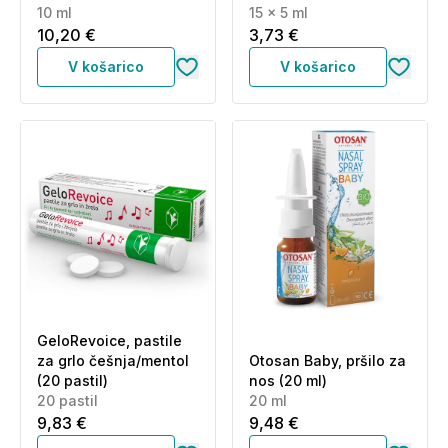
10 ml
plastenke (15 x 5 ml)
15 x 5 ml
10,20 €
3,73 €
V košarico
V košarico
GeloRevoice, pastile
za grlo češnja/mentol
Otosan Baby, pršilo za
(20 pastil)
nos (20 ml)
20 pastil
20 ml
9,83 €
9,48 €