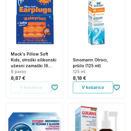
Mack's Pillow Soft
Kids, otroški silikonski
Sinomarin Otroci,
ušesni zamaški (6
pršilo (125 ml)
parov)
6 parov
125 ml
8,87 €
8,18 €
V košarico
V košarico