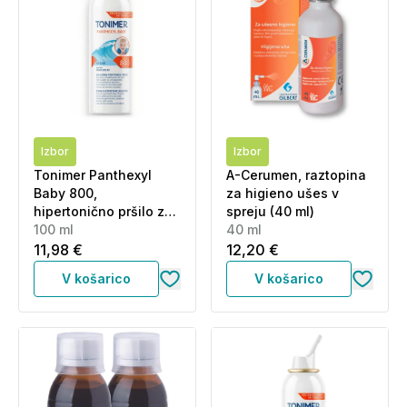
Izbor
Izbor
Tonimer Panthexyl
A-Cerumen, raztopina
Baby 800,
za higieno ušes v
hipertonično pršilo za
spreju (40 ml)
nos (100 ml)
100 ml
40 ml
11,98 €
12,20 €
V košarico
V košarico