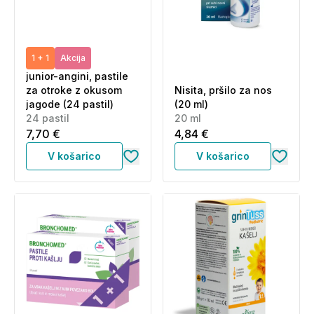
1 + 1
Akcija
junior-angini, pastile
za otroke z okusom
Nisita, pršilo za nos
jagode (24 pastil)
(20 ml)
24 pastil
20 ml
7,70 €
4,84 €
V košarico
V košarico