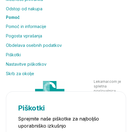
Odstop od nakupa
Pomoč
Pomoč in informacije
Pogosta vprašanja
Obdelava osebnih podatkov
Piškotki
Nastavitve piškotkov
Skrb za okolje
Lekarnar.com je
spletna
poslovalnica
Lekarne Nove
Poljane in posluje
v skladu z
Piškotki
zakonodajo
Sprejmite naše piškotke za najboljšo
uporabniško izkušnjo