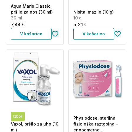
Aqua Maris Classic,
pršilo za nos (30 ml)
Nisita, mazilo (10 g)
30 ml
10 g
7,44 €
5,21 €
V košarico
V košarico
Izbor
Physiodose, sterilna
Vaxol, pršilo za uho (10
fiziološka raztopina -
ml)
enoodmerne