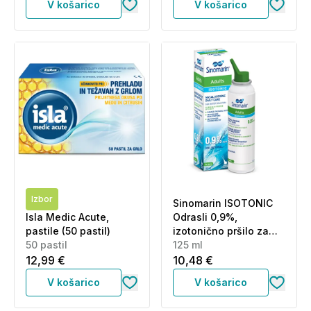
V košarico
V košarico
Izbor
Sinomarin ISOTONIC
Isla Medic Acute,
Odrasli 0,9%,
pastile (50 pastil)
izotonično pršilo za
50 pastil
odrasle (125 ml)
125 ml
12,99 €
10,48 €
V košarico
V košarico