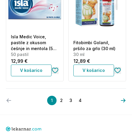
Isla Medic Voice,
pastile z okusom
Fitobimbi Golanil,
češnje in mentola (50
pršilo za grlo (30 ml)
pastil)
50 pastil
30 ml
12,99 €
12,89 €
V košarico
V košarico
1
2
3
4