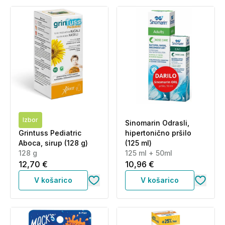
Izbor
Sinomarin Odrasli,
Grintuss Pediatric
hipertonično pršilo
Aboca, sirup (128 g)
(125 ml)
128 g
125 ml + 50ml
12,70 €
10,96 €
V košarico
V košarico