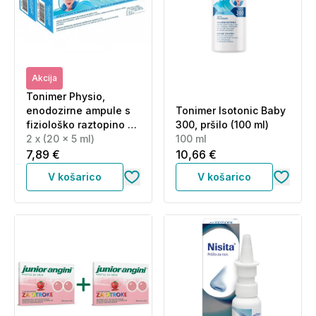
Akcija
Tonimer Physio,
enodozirne ampule s
Tonimer Isotonic Baby
fiziološko raztopino -
300, pršilo (100 ml)
paket 2 x (20 x 5 ml)
2 x (20 x 5 ml)
100 ml
7,89 €
10,66 €
V košarico
V košarico