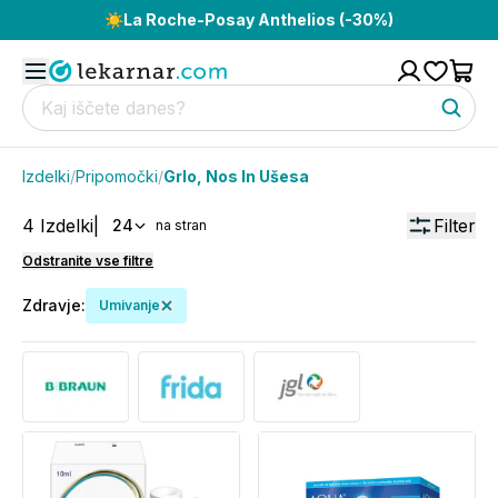
☀️
La Roche-Posay Anthelios (-30%)
Izdelki
/
Pripomočki
/
Grlo, Nos In Ušesa
4
Izdelki
|
Filter
24
na stran
Odstranite vse filtre
Zdravje
:
Umivanje