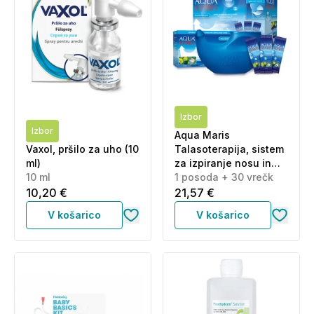
Izbor
Izbor
Aqua Maris
Vaxol, pršilo za uho (10
Talasoterapija, sistem
ml)
za izpiranje nosu in
10 ml
sinusov (1 posoda +
1 posoda + 30 vrečk
30 vrečk)
10,20 €
21,57 €
V košarico
V košarico