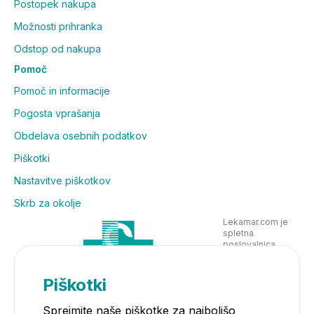
Postopek nakupa
Možnosti prihranka
Odstop od nakupa
Pomoč
Pomoč in informacije
Pogosta vprašanja
Obdelava osebnih podatkov
Piškotki
Nastavitve piškotkov
Skrb za okolje
Lekarnar.com je
spletna
poslovalnica
Lekarne Nove
Poljane in posluje
v skladu z
Piškotki
zakonodajo
Sprejmite naše piškotke za najboljšo