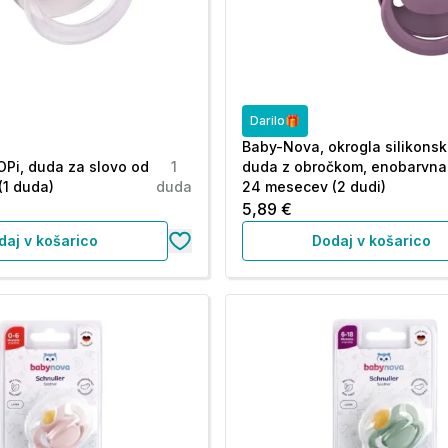
Darilo🎁
Baby-Nova, okrogla silikons
OPi, duda za slovo od
1
duda z obročkom, enobarvna 
(1 duda)
duda
24 mesecev (2 dudi)
5,89 €
daj v košarico
Dodaj v košarico