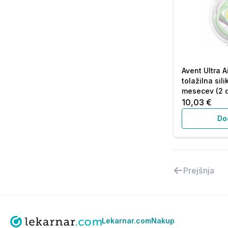
Avent Ultra A
tolažilna sil
mesecev (2 d
10,03 €
Do
Prejšnja
Lekarnar.com
Nakup