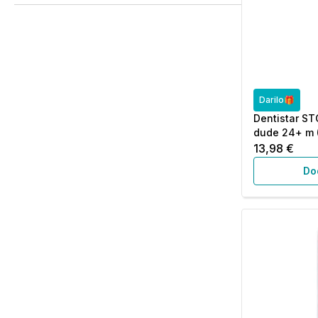
Darilo🎁
Dentistar ST
dude 24+ m 
13,98 €
Do