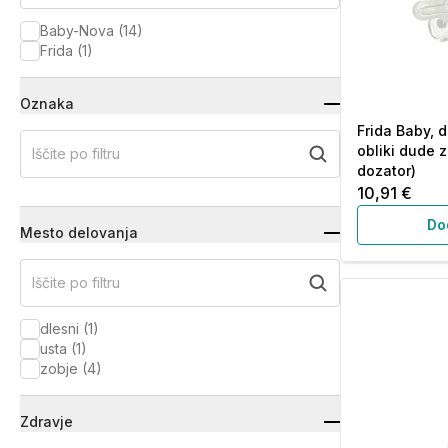
Baby-Nova
(
14
)
Frida
(
1
)
Oznaka
Frida Baby, d
obliki dude 
Iščite po filtru
dozator)
10,91 €
Do
Mesto delovanja
Iščite po filtru
dlesni
(
1
)
usta
(
1
)
zobje
(
4
)
Zdravje