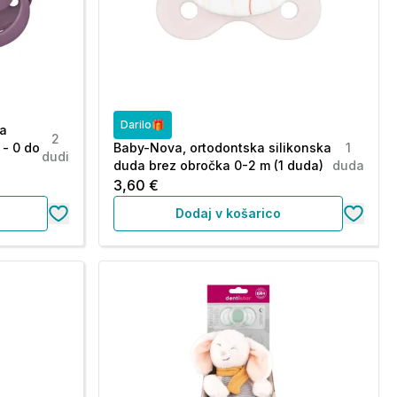
Darilo🎁
ka
2
- 0 do
Baby-Nova, ortodontska silikonska
1
dudi
duda brez obročka 0-2 m (1 duda)
duda
3,60 €
Dodaj v košarico