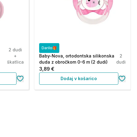
Darilo🎁
2 dudi
2
+
Baby-Nova, ortodontska silikonska
2
škatlica
duda z obročkom 0-6 m (2 dudi)
dudi
3,89 €
Dodaj v košarico