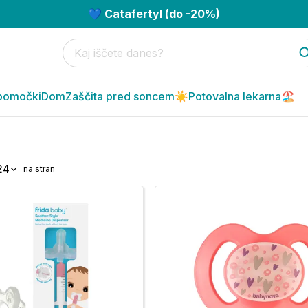
💙 Catafertyl (do -20%)
pomočki
Dom
Zaščita pred soncem☀️
Potovalna lekarna🏖️
24
na stran