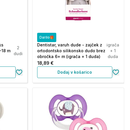
Darilo🎁
ks
Dentistar, varuh dude - zajček z
igrača
2
-18 m
ortodontsko silikonsko dudo brez
+ 1
dudi
obročka 6+ m (igrača + 1 duda)
duda
18,89 €
Dodaj v košarico