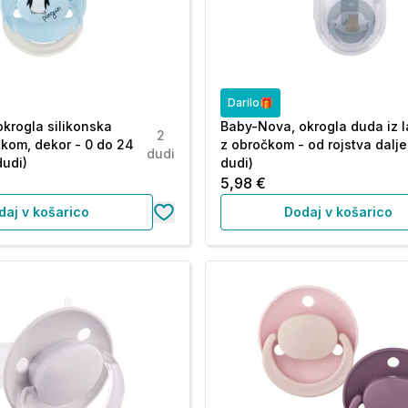
Darilo🎁
krogla silikonska
Baby-Nova, okrogla duda iz 
2
kom, dekor - 0 do 24
z obročkom - od rojstva dalje
dudi
udi)
dudi)
5,98 €
daj v košarico
Dodaj v košarico