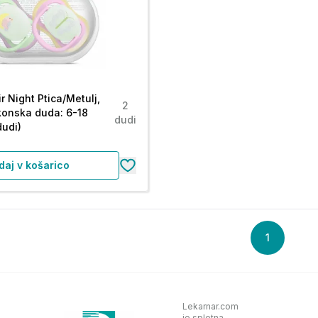
ir Night Ptica/Metulj,
2
ikonska duda: 6-18
dudi
udi)
daj v košarico
1
Lekarnar.com
je spletna