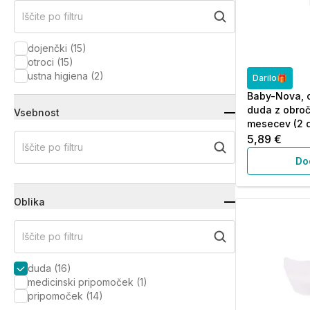
Iščite po filtru
dojenčki
(
15
)
otroci
(
15
)
ustna higiena
(
2
)
Darilo🎁
Baby-Nova, o
duda z obroč
Vsebnost
mesecev (2 d
5,89 €
Iščite po filtru
Do
Oblika
Iščite po filtru
duda
(
16
)
medicinski pripomoček
(
1
)
pripomoček
(
14
)