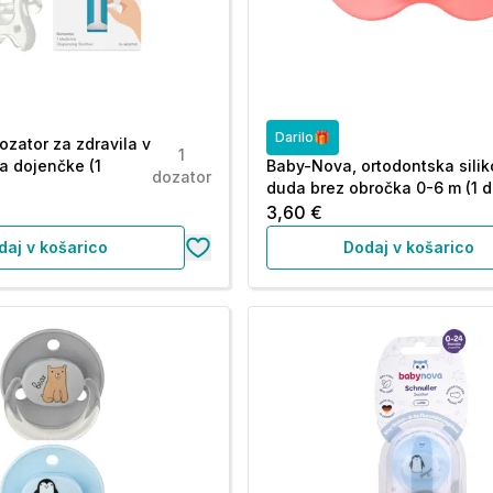
Darilo🎁
ozator za zdravila v
1
za dojenčke (1
Baby-Nova, ortodontska sili
dozator
duda brez obročka 0-6 m (1 
3,60 €
daj v košarico
Dodaj v košarico