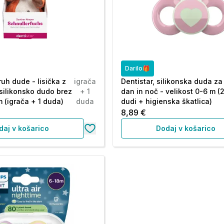
Darilo🎁
ruh dude - lisička z
igrača
Dentistar, silikonska duda za
silikonsko dudo brez
+ 1
dan in noč - velikost 0-6 m (
 (igrača + 1 duda)
duda
dudi + higienska škatlica)
8,89 €
daj v košarico
Dodaj v košarico