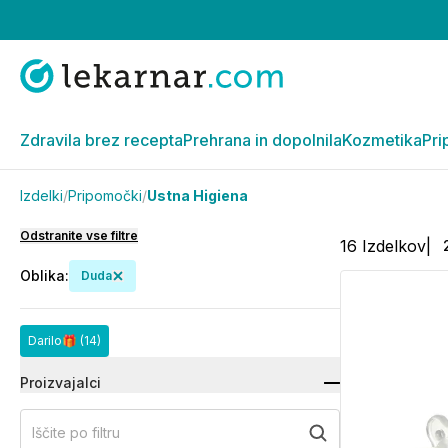
Zdravila brez recepta
Prehrana in dopolnila
Kozmetika
Pri
Izdelki
/
Pripomočki
/
Ustna Higiena
Odstranite vse filtre
16
Izdelkov
|
Oblika
:
Duda
Darilo🎁
(14)
Proizvajalci
Iščite po filtru