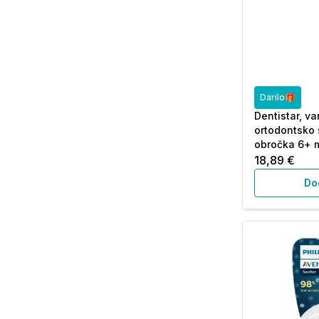
Darilo🎁
Dentistar, va
ortodontsko 
obročka 6+ m
18,89 €
Do