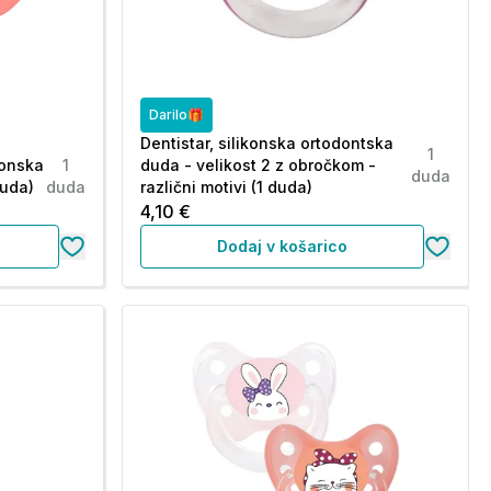
Darilo🎁
Dentistar, silikonska ortodontska
1
konska
1
duda - velikost 2 z obročkom -
duda
duda)
duda
različni motivi (1 duda)
4,10 €
Dodaj v košarico