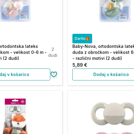
Darilo🎁
rtodontska lateks
Baby-Nova, ortodontska late
2
kom - velikost 0-6 m -
duda z obročkom - velikost 6
dudi
i (2 dudi)
- različni motivi (2 dudi)
5,89 €
daj v košarico
Dodaj v košarico