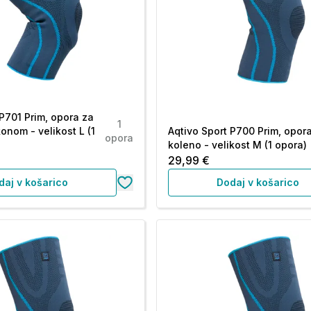
 P701 Prim, opora za
1
konom - velikost L (1
Aqtivo Sport P700 Prim, opor
opora
koleno - velikost M (1 opora)
29,99 €
daj v košarico
Dodaj v košarico