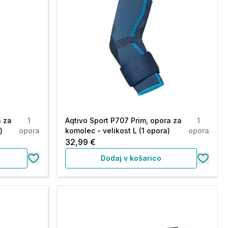
a za
1
Aqtivo Sport P707 Prim, opora za
1
)
opora
komolec - velikost L (1 opora)
opora
32,99 €
Dodaj v košarico