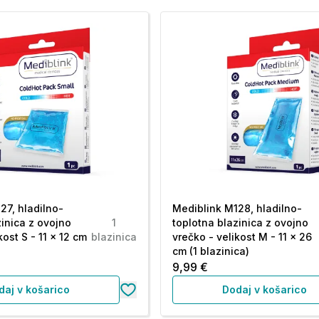
27, hladilno-
Mediblink M128, hladilno-
zinica z ovojno
1
toplotna blazinica z ovojno
kost S - 11 x 12 cm
blazinica
vrečko - velikost M - 11 x 26
cm (1 blazinica)
9,99 €
daj v košarico
Dodaj v košarico