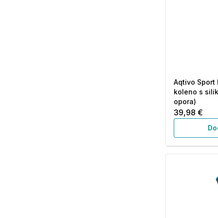
Aqtivo Sport
koleno s sili
opora)
39,98 €
Do