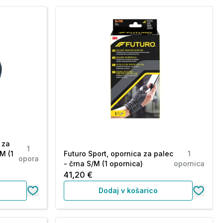
 za
1
M (1
Futuro Sport, opornica za palec
1
opora
- črna S/M (1 opornica)
opornica
41,20 €
Dodaj v košarico