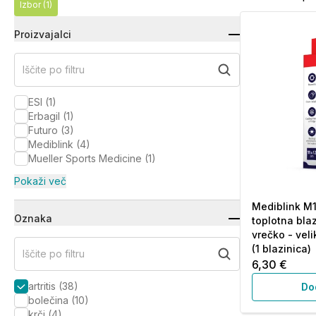
Izbor
(1)
Proizvajalci
Iščite po filtru
ESI
(
1
)
Erbagil
(
1
)
Futuro
(
3
)
Mediblink
(
4
)
Mueller Sports Medicine
(
1
)
Pokaži več
Mediblink M1
Oznaka
toplotna bla
vrečko - veli
(1 blazinica)
Iščite po filtru
6,30 €
artritis
(
38
)
Do
bolečina
(
10
)
krči
(
4
)