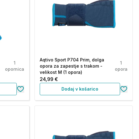
a
Aqtivo Sport P704 Prim, dolga
1
1
opora za zapestje s trakom -
opornica
opora
velikost M (1 opora)
24,99 €
Dodaj v košarico