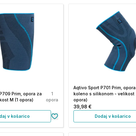
Aqtivo Sport P701 Prim, opora
 P709 Prim, opora za
1
koleno s silikonom - velikost 
kost M (1 opora)
opora
opora)
39,98 €
daj v košarico
Dodaj v košarico