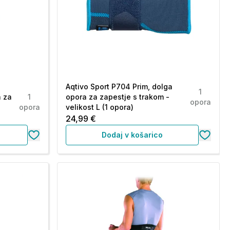
Aqtivo Sport P704 Prim, dolga
1
a za
1
opora za zapestje s trakom -
opora
opora
velikost L (1 opora)
24,99 €
Dodaj v košarico