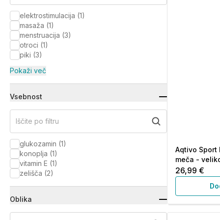
elektrostimulacija
(
1
)
masaža
(
1
)
menstruacija
(
3
)
otroci
(
1
)
piki
(
3
)
Pokaži več
Vsebnost
Iščite po filtru
glukozamin
(
1
)
Aqtivo Sport
konoplja
(
1
)
meča - veliko
vitamin E
(
1
)
26,99 €
zelišča
(
2
)
Do
Oblika