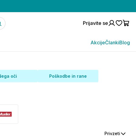
Prijavite se
Akcije
Članki
Blog
Nega oči
Poškodbe in rane
Privzeti