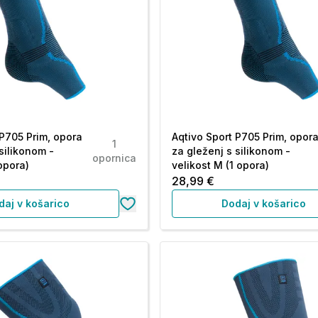
 P705 Prim, opora
Aqtivo Sport P705 Prim, opor
1
silikonom -
za gleženj s silikonom -
opornica
 opora)
velikost M (1 opora)
28,99 €
daj v košarico
Dodaj v košarico