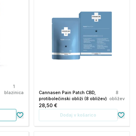
1
blazinica
Cannasen Pain Patch CBD,
8
protibolečinski obliži (8 obližev)
obližev
28,50 €
Dodaj v košarico