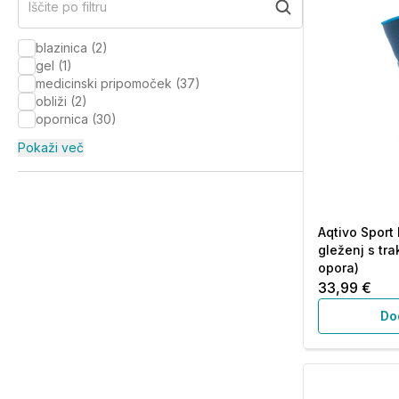
Iščite po filtru
blazinica
(
2
)
gel
(
1
)
medicinski pripomoček
(
37
)
obliži
(
2
)
opornica
(
30
)
Pokaži več
Aqtivo Sport
gleženj s tra
opora)
33,99 €
Do