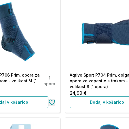
 P706 Prim, opora za
Aqtivo Sport P704 Prim, dolg
1
kom - velikost M (1
opora za zapestje s trakom -
opora
velikost S (1 opora)
24,99 €
daj v košarico
Dodaj v košarico