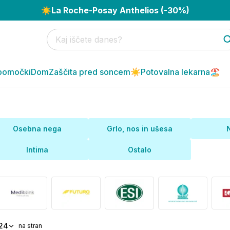
☀️
La Roche-Posay Anthelios (-30%)
pomočki
Dom
Zaščita pred soncem☀️
Potovalna lekarna🏖️
Osebna nega
Grlo, nos in ušesa
Intima
Ostalo
24
na stran