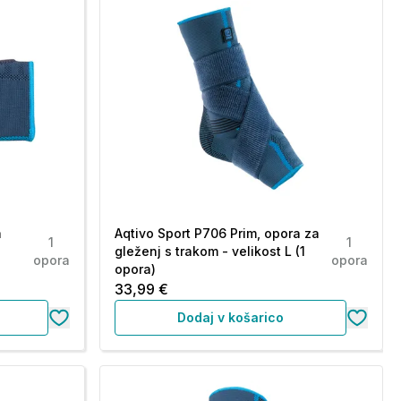
a
Aqtivo Sport P706 Prim, opora za
1
1
gleženj s trakom - velikost L (1
opora
opora
opora)
33,99 €
Dodaj v košarico