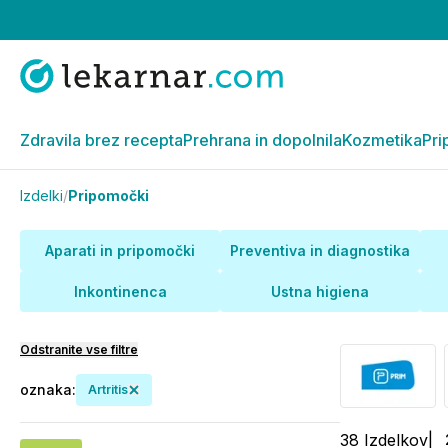
Zdravila brez recepta
Prehrana in dopolnila
Kozmetika
Pri
Izdelki
/
Pripomočki
Aparati in pripomočki
Preventiva in diagnostika
Inkontinenca
Ustna higiena
Odstranite vse filtre
oznaka
:
Artritis
38
Izdelkov
|