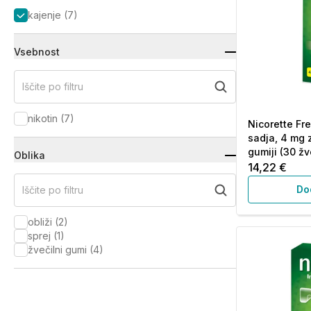
kajenje
(
7
)
Vsebnost
Iščite po filtru
nikotin
(
7
)
Nicorette Fr
sadja, 4 mg z
gumiji (30 žv
Oblika
14,22 €
Do
Iščite po filtru
obliži
(
2
)
sprej
(
1
)
žvečilni gumi
(
4
)