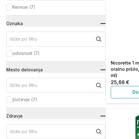
Kenvue
(
7
)
Oznaka
Iščite po filtru
odvisnost
(
7
)
Nicorette 1 
oralno pršilo
Mesto delovanja
ml)
25,66 €
Iščite po filtru
Do
živčevje
(
7
)
Zdravje
Iščite po filtru