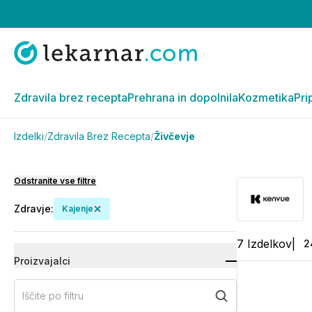
Zdravila brez recepta
Prehrana in dopolnila
Kozmetika
Pri
Izdelki
/
Zdravila Brez Recepta
/
Živčevje
Odstranite vse filtre
Zdravje
:
Kajenje
7
Izdelkov
|
2
Proizvajalci
Iščite po filtru