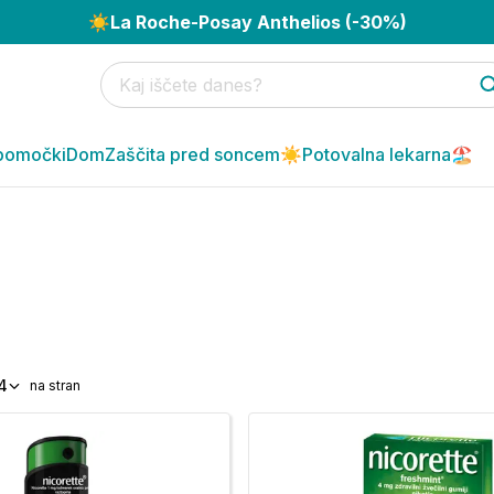
☀️
La Roche-Posay Anthelios (-30%)
pomočki
Dom
Zaščita pred soncem☀️
Potovalna lekarna🏖️
4
na stran