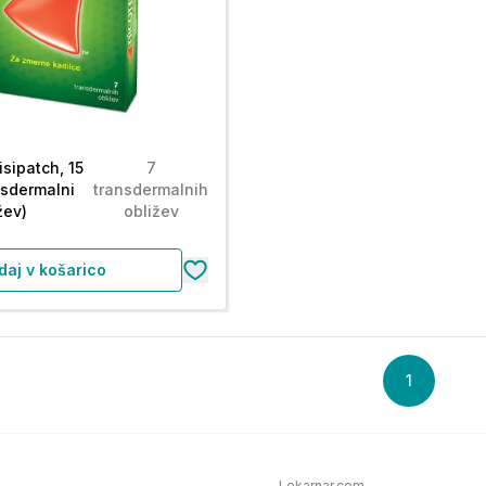
isipatch, 15
7
nsdermalni
transdermalnih
žev)
obližev
daj v košarico
1
Lekarnar.com