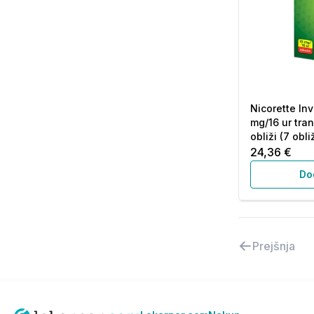
Nicorette Inv
mg/16 ur tra
obliži (7 obli
24,36 €
Do
Prejšnja