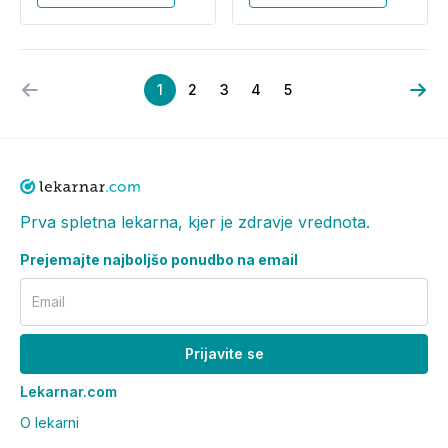
1
2
3
4
5
Prva spletna lekarna, kjer je zdravje vrednota.
Prejemajte najboljšo ponudbo na email
Email
Prijavite se
Lekarnar.com
O lekarni