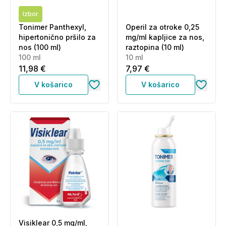
Izbor
Tonimer Panthexyl,
Operil za otroke 0,25
hipertonično pršilo za
mg/ml kapljice za nos,
nos (100 ml)
raztopina (10 ml)
100 ml
10 ml
11,98 €
7,97 €
V košarico
V košarico
Visiklear 0,5 mg/ml,