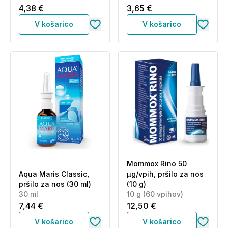
4,38 €
3,65 €
V košarico
V košarico
Mommox Rino 50
Aqua Maris Classic,
µg/vpih, pršilo za nos
pršilo za nos (30 ml)
(10 g)
30 ml
10 g (60 vpihov)
7,44 €
12,50 €
V košarico
V košarico