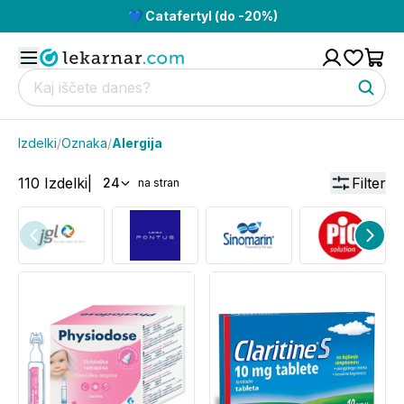
💙 Catafertyl (do -20%)
Izdelki
/
Oznaka
/
Alergija
110
Izdelki
|
Filter
24
na stran