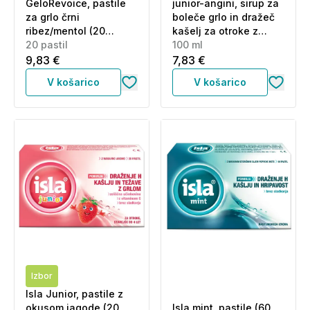
GeloRevoice, pastile
junior-angini, sirup za
za grlo črni
boleče grlo in dražeč
ribez/mentol (20
kašelj za otroke z
pastil)
20 pastil
okusom češnje (100
100 ml
ml)
9,83 €
7,83 €
V košarico
V košarico
Izbor
Isla Junior, pastile z
okusom jagode (20
Isla mint, pastile (60