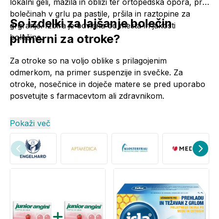
lokalni geli, mazila in obliži ter ortopedska opora, pri
bolečinah v grlu pa pastile, pršila in raztopine za
So izdelki za lajšanje bolečin
grgranje. Izbira je odvisna od mesta in jakosti
primerni za otroke?
bolečine.
Za otroke so na voljo oblike s prilagojenim
odmerkom, na primer suspenzije in
svečke
. Za
otroke, nosečnice in doječe matere se pred uporabo
posvetujte s farmacevtom ali zdravnikom.
Pokaži več