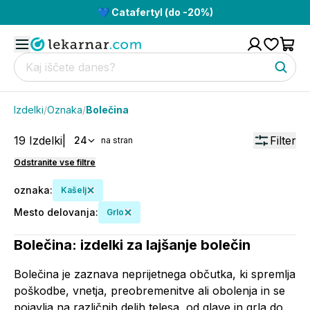
💙 Catafertyl (do -20%)
Izdelki
/
Oznaka
/
Bolečina
19
Izdelki
|
Filter
24
na stran
Odstranite vse filtre
oznaka
:
Kašelj
Mesto delovanja
:
Grlo
Bolečina: izdelki za lajšanje bolečin
Bolečina je zaznava neprijetnega občutka, ki spremlja
poškodbe, vnetja, preobremenitve ali obolenja in se
pojavlja na različnih delih telesa, od glave in grla do