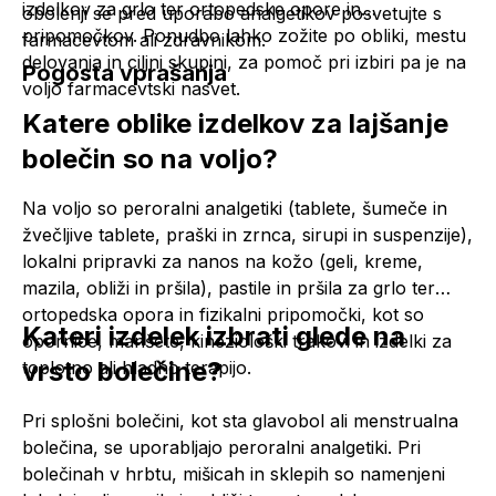
izdelkov za grlo ter ortopedske opore in
obolenji se pred uporabo
analgetikov
posvetujte s
pripomočkov. Ponudbo lahko zožite po obliki, mestu
farmacevtom ali zdravnikom.
delovanja in ciljni skupini, za pomoč pri izbiri pa je na
Pogosta vprašanja
voljo farmacevtski nasvet.
Katere oblike izdelkov za lajšanje
bolečin so na voljo?
Na voljo so peroralni
analgetiki
(tablete, šumeče in
žvečljive tablete, praški in zrnca, sirupi in suspenzije),
lokalni pripravki za nanos na kožo (geli, kreme,
mazila, obliži in pršila), pastile in pršila za grlo ter
ortopedska opora in fizikalni pripomočki, kot so
Kateri izdelek izbrati glede na
opornice, manšete, kineziološki trakovi in izdelki za
vrsto bolečine?
toplotno ali hladno terapijo.
Pri splošni bolečini, kot sta glavobol ali menstrualna
bolečina, se uporabljajo peroralni
analgetiki
. Pri
bolečinah v hrbtu, mišicah in sklepih so namenjeni