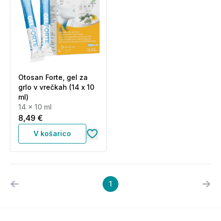
Otosan Forte, gel za
grlo v vrečkah (14 x 10
ml)
14 x 10 ml
8,49 €
V košarico
1