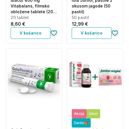
Ibacut 400 mg
Isla Junior, pastile z
Vitabalans, filmsko
okusom jagode (50
obložene tablete (20
pastil)
tablet)
20 tablet
50 pastil
8,60 €
12,99 €
V košarico
V košarico
Akcija
Izbor
Darilo🎁