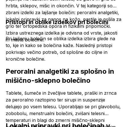
hrbta, sklepov, mišic in okončin. V tej kategoriji so
zbrani izdelki za lajšanje bolečin: peroralni
analgetiki
,
lokalni pripravki za nanos na kožo, pastile in pršila za
Pristopi in oblike izdelkov pri bolečini
grlo ter ortopedska opora in fizikalni pripomočki.
Izbira ustreznega izdelka je odvisna od vrste, jakosti
Pri lajšanju bolečin se oblika izdelka izbira glede na
in mesta bolečine.
to, kje in kako se bolečina kaže. Naslednji pristopi
pokrivajo večino potreb, od splošne do ciljne in
kronične bolečine.
Peroralni
analgetiki
za splošno in
mišično-sklepno bolečino
Tablete, šumeče in žvečljive tablete, praški in zrnca
za peroralno raztopino ter sirupi in suspenzije
delujejo po vsem telesu. Uporabljajo se pri glavobolu,
zobobolu, menstrualni bolečini, zvišani telesni
temperaturi in blagi do zmerni mišično-sklepni
Lokalni pripravki pri bolečinah v