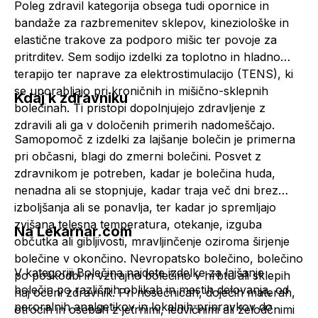
Poleg zdravil kategorija obsega tudi
opornice
in
bandaže
za razbremenitev sklepov, kineziološke in
elastične trakove za podporo mišic ter povoje za
pritrditev. Sem sodijo izdelki za toplotno in hladno
terapijo ter naprave za elektrostimulacijo (TENS), ki
se uporabljajo pri kroničnih in mišično-sklepnih
Kdaj k zdravniku
bolečinah. Ti pristopi dopolnjujejo zdravljenje z
zdravili ali ga v določenih primerih nadomeščajo.
Samopomoč z izdelki za lajšanje bolečin je primerna
pri občasni, blagi do zmerni bolečini. Posvet z
zdravnikom je potreben, kadar je bolečina huda,
nenadna ali se stopnjuje, kadar traja več dni brez
izboljšanja ali se ponavlja, ter kadar jo spremljajo
zvišana telesna temperatura, otekanje, izguba
Na Lekarnar.com
občutka ali gibljivosti, mravljinčenje oziroma širjenje
bolečine v okončino. Nevropatsko bolečino, bolečino
V kategoriji Bolečina najdete izdelke za lajšanje
po poškodbi in vztrajno bolečino v hrbtu ali sklepih
bolečin po različnih oblikah in mestih delovanja, od
naj oceni zdravnik. Pri nosečnicah, doječih materah,
peroralnih
analgetikov
in lokalnih pripravkov do
otrocih in osebah z jetrnimi, ledvičnimi ali želodčnimi