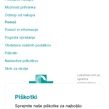
Možnosti prihranka
Odstop od nakupa
Pomoč
Pomoč in informacije
Pogosta vprašanja
Obdelava osebnih podatkov
Piškotki
Nastavitve piškotkov
Skrb za okolje
Lekarnar.com je
spletna
poslovalnica
Lekarne Nove
Poljane in posluje
v skladu z
Piškotki
zakonodajo
Sprejmite naše piškotke za najboljšo