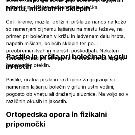
bolečini. Za otroke so na voljo oblike s prilagojenim
hrbtu, mišicah in sklepih
odmerkom, kot sta suspenzija in svečka.
Geli, kreme, mazila, obliži in pršila za nanos na kožo
so namenjeni ciljnemu lajšanju na mestu težave, na
primer pri bolečinah v križu in ledvenem delu hrbta,
napetih mišicah, bolečih sklepih ter po
preobremenitvah in manjših poškodbah. Nekateri
Pastile in pršila pri bolečinah v grlu
vsebujejo hladilne ali ogrevalne sestavine za lajšanje
in ustih
napetosti in oteklin.
Pastile, oralna pršila in raztopine za grgranje so
namenjeni lajšanju bolečin v grlu in ustni votlini,
pogosto ob vnetju ali draženju sluznice. Na voljo so v
različnih okusih in jakostih.
Ortopedska opora in fizikalni
pripomočki