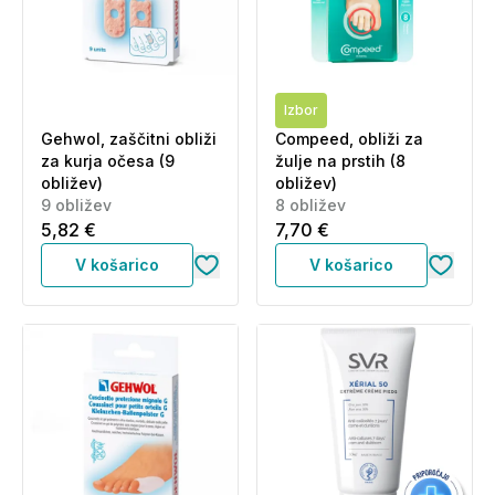
Izbor
Gehwol, zaščitni obliži
Compeed, obliži za
za kurja očesa (9
žulje na prstih (8
obližev)
obližev)
9 obližev
8 obližev
5,82 €
7,70 €
V košarico
V košarico