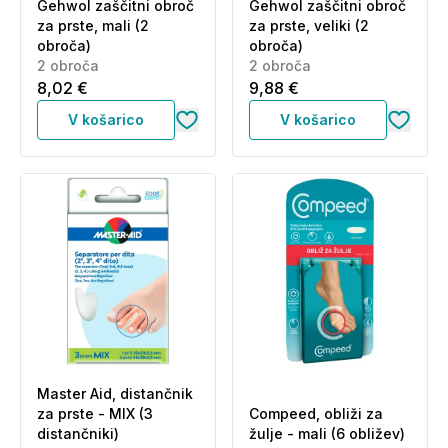
Gehwol zaščitni obroč
Gehwol zaščitni obroč
za prste, mali (2
za prste, veliki (2
obroča)
obroča)
2 obroča
2 obroča
8,02 €
9,88 €
V košarico
V košarico
Master Aid, distančnik
za prste - MIX (3
Compeed, obliži za
distančniki)
žulje - mali (6 obližev)