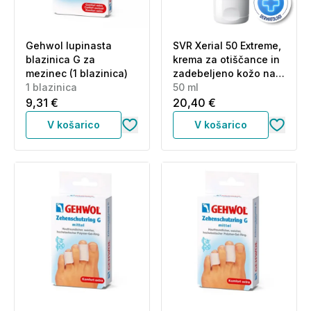
Gehwol lupinasta
SVR Xerial 50 Extreme,
blazinica G za
krema za otiščance in
mezinec (1 blazinica)
zadebeljeno kožo na
1 blazinica
stopalih (50 ml)
50 ml
9,31 €
20,40 €
V košarico
V košarico