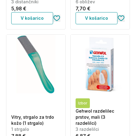
3 distančniki
6 obližev
5,98 €
7,70 €
V košarico
V košarico
Izbor
Gehwol razdelilec
Vitry, strgalo za trdo
prstov, mali (3
kožo (1 strgalo)
razdelilci)
1 strgalo
3 razdelilci