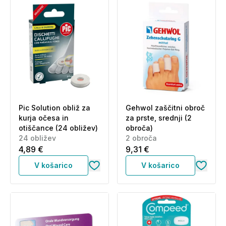
Pic Solution obliž za
Gehwol zaščitni obroč
kurja očesa in
za prste, srednji (2
otiščance (24 obližev)
obroča)
24 obližev
2 obroča
4,89 €
9,31 €
V košarico
V košarico