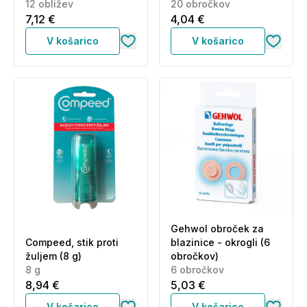
12 obližev
20 obročkov
7,12 €
4,04 €
V košarico
V košarico
Gehwol obroček za
Compeed, stik proti
blazinice - okrogli (6
žuljem (8 g)
obročkov)
8 g
6 obročkov
8,94 €
5,03 €
V košarico
V košarico