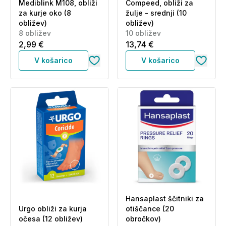
Mediblink M108, obliži
Compeed, obliži za
za kurje oko (8
žulje - srednji (10
obližev)
obližev)
8 obližev
10 obližev
2,99 €
13,74 €
V košarico
V košarico
Hansaplast ščitniki za
Urgo obliži za kurja
otiščance (20
očesa (12 obližev)
obročkov)