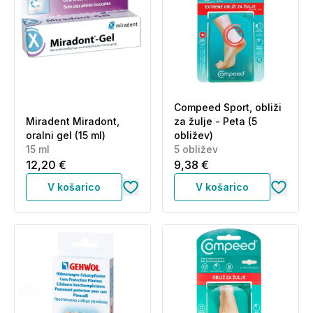
Compeed Sport, obliži
Miradent Miradont,
za žulje - Peta (5
oralni gel (15 ml)
obližev)
15 ml
5 obližev
12,20 €
9,38 €
V košarico
V košarico