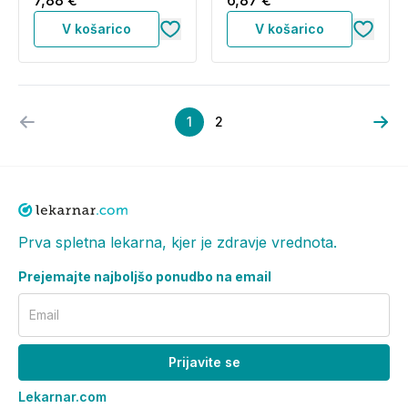
7,88 €
6,87 €
V košarico
V košarico
1
2
Prva spletna lekarna, kjer je zdravje vrednota.
Prejemajte najboljšo ponudbo na email
Email
Prijavite se
Lekarnar.com