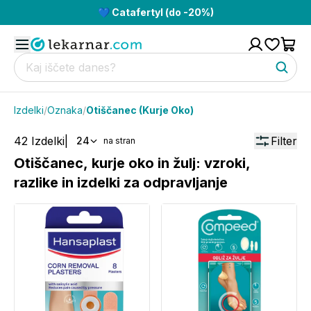
💙 Catafertyl (do -20%)
Izdelki
/
Oznaka
/
Otiščanec (kurje Oko)
42
Izdelki
|
Filter
24
na stran
Otiščanec, kurje oko in žulj: vzroki,
razlike in izdelki za odpravljanje