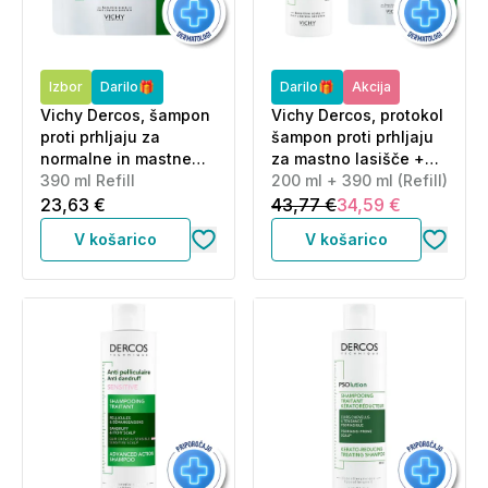
Izbor
Darilo🎁
Darilo🎁
Akcija
Vichy Dercos, šampon
Vichy Dercos, protokol
proti prhljaju za
šampon proti prhljaju
normalne in mastne
za mastno lasišče +
lase - eko refill (390
390 ml Refill
eko polnilo za mastno
200 ml + 390 ml (Refill)
ml)
lasišče (200 ml + 390
23,63 €
43,77 €
34,59 €
ml)
V košarico
V košarico