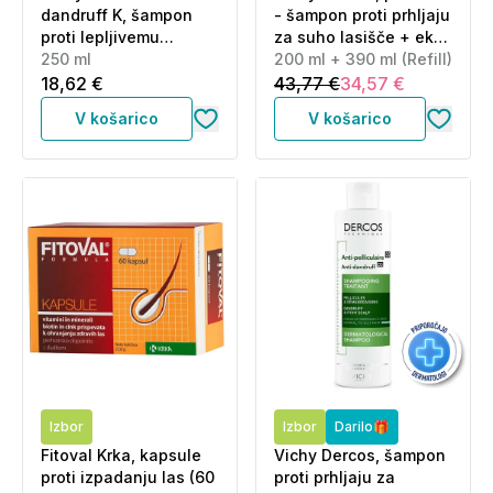
dandruff K, šampon
- šampon proti prhljaju
proti lepljivemu
za suho lasišče + eko
prhljaju in sebumu
250 ml
polnilo za suho lasišče
200 ml + 390 ml (Refill)
(250 ml)
(200 ml + 390 ml)
18,62 €
43,77 €
34,57 €
V košarico
V košarico
Izbor
Izbor
Darilo🎁
Fitoval Krka, kapsule
Vichy Dercos, šampon
proti izpadanju las (60
proti prhljaju za