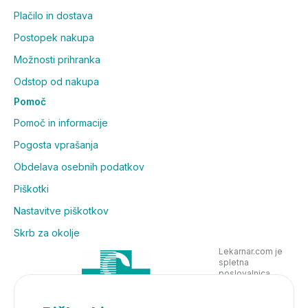
Plačilo in dostava
Postopek nakupa
Možnosti prihranka
Odstop od nakupa
Pomoč
Pomoč in informacije
Pogosta vprašanja
Obdelava osebnih podatkov
Piškotki
Nastavitve piškotkov
Skrb za okolje
Lekarnar.com je
spletna
poslovalnica
Lekarne Nove
Poljane in posluje
v skladu z