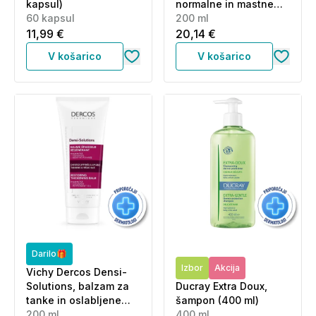
kapsul)
normalne in mastne
60 kapsul
lase (200 ml)
200 ml
11,99 €
20,14 €
V košarico
V košarico
Darilo🎁
Izbor
Akcija
Vichy Dercos Densi-
Solutions, balzam za
Ducray Extra Doux,
tanke in oslabljene
šampon (400 ml)
lase (200 ml)
200 ml
400 ml