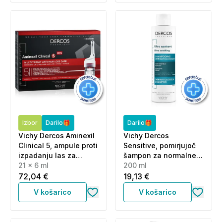
Izbor
Darilo🎁
Darilo🎁
Vichy Dercos Aminexil
Vichy Dercos
Clinical 5, ampule proti
Sensitive, pomirjujoč
izpadanju las za
šampon za normalne
moške (21 x 6 ml)
21 x 6 ml
do mastne lase (200
200 ml
ml)
72,04 €
19,13 €
V košarico
V košarico