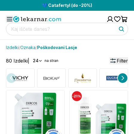
💙 Catafertyl (do -20%)
Izdelki
/
Oznaka
/
Poškodovani Lasje
80
Izdelki
|
Filter
24
na stran