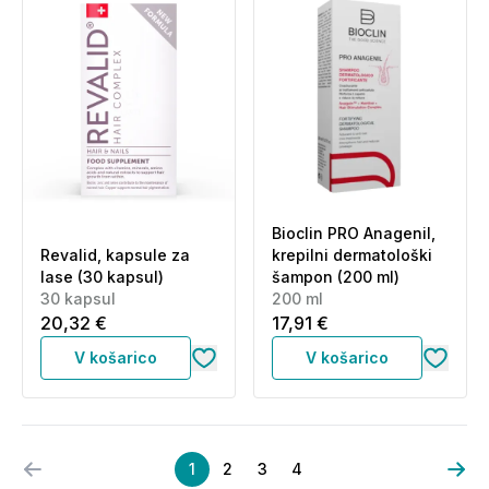
Bioclin PRO Anagenil,
Revalid, kapsule za
krepilni dermatološki
lase (30 kapsul)
šampon (200 ml)
30 kapsul
200 ml
20,32 €
17,91 €
V košarico
V košarico
1
2
3
4