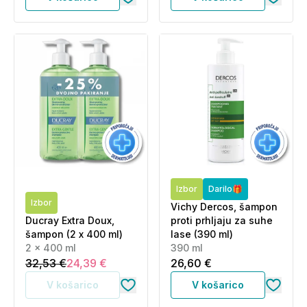
Izbor
Darilo🎁
Izbor
Vichy Dercos, šampon
Ducray Extra Doux,
proti prhljaju za suhe
šampon (2 x 400 ml)
lase (390 ml)
2 x 400 ml
390 ml
32,53 €
24,39 €
26,60 €
V košarico
V košarico