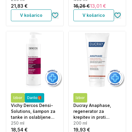
21,83 €
16,26 €
13,01 €
V košarico
V košarico
Izbor
Darilo🎁
Izbor
Vichy Dercos Densi-
Ducray Anaphase,
Solutions, šampon za
regenerator za
tanke in oslabljene
krepitev in proti
lase (250 ml)
250 ml
lomljenju las (200 ml)
200 ml
18,54 €
19,93 €