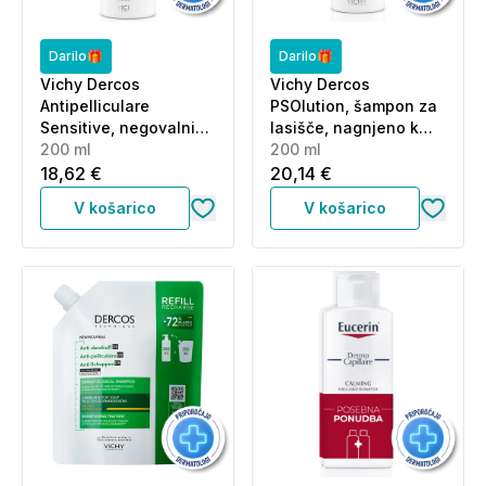
Darilo🎁
Darilo🎁
Vichy Dercos
Vichy Dercos
Antipelliculare
PSOlution, šampon za
Sensitive, negovalni
lasišče, nagnjeno k
šampon proti prhljaju
200 ml
luskavici (200 ml)
200 ml
za občutljive lase (200
18,62 €
20,14 €
ml)
V košarico
V košarico