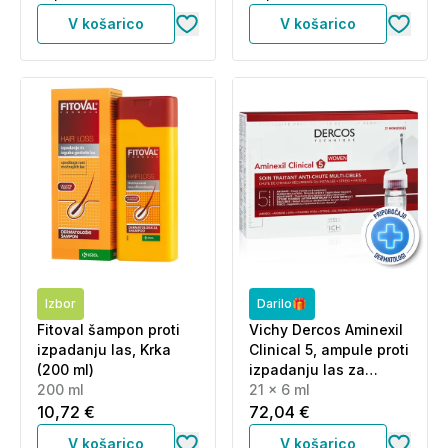
V košarico
V košarico
Izbor
Darilo🎁
Fitoval šampon proti
Vichy Dercos Aminexil
izpadanju las, Krka
Clinical 5, ampule proti
(200 ml)
izpadanju las za
200 ml
ženske (21 x 6 ml)
21 x 6 ml
10,72 €
72,04 €
V košarico
V košarico