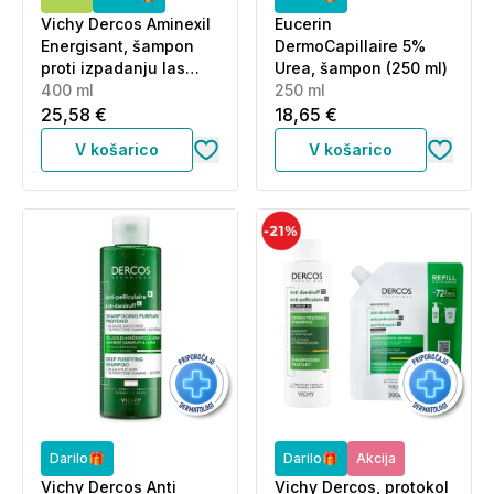
Vichy Dercos Aminexil
Eucerin
Energisant, šampon
DermoCapillaire 5%
proti izpadanju las
Urea, šampon (250 ml)
(400 ml)
400 ml
250 ml
25,58 €
18,65 €
V košarico
V košarico
Darilo🎁
Darilo🎁
Akcija
Vichy Dercos Anti
Vichy Dercos, protokol