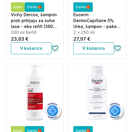
Izbor
Darilo🎁
Darilo🎁
Vichy Dercos, šampon
Eucerin
proti prhljaju za suhe
DermoCapillaire 5%
lase - eko refill (390
Urea, šampon - paket
ml)
390 ml Refill
(2 x 250 ml)
2 x 250 ml
23,63 €
27,97 €
V košarico
V košarico
Izbor
Darilo🎁
Darilo🎁