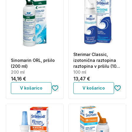
Sterimar Classic,
Sinomarin ORL, pršilo
izotonična raztopina
(200 ml)
raztopina v pršilu (100
200 ml
ml)
100 ml
14,16 €
13,47 €
V košarico
V košarico