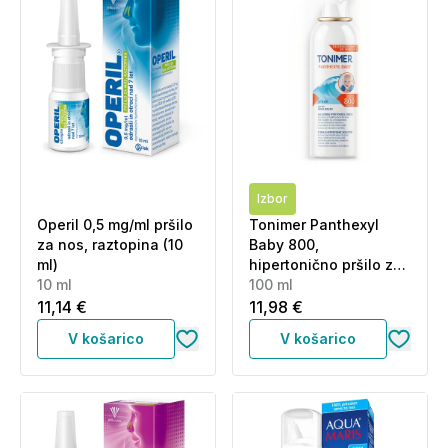
Izbor
Operil 0,5 mg/ml pršilo
Tonimer Panthexyl
za nos, raztopina (10
Baby 800,
ml)
hipertonično pršilo za
10 ml
nos (100 ml)
100 ml
11,14 €
11,98 €
V košarico
V košarico