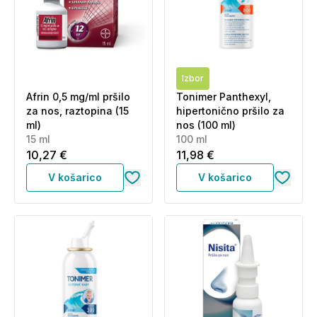
Izbor
Afrin 0,5 mg/ml pršilo
Tonimer Panthexyl,
za nos, raztopina (15
hipertonično pršilo za
ml)
nos (100 ml)
15 ml
100 ml
10,27 €
11,98 €
V košarico
V košarico