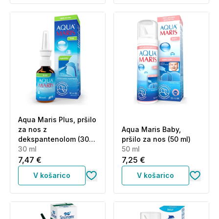
Aqua Maris Plus, pršilo
za nos z
Aqua Maris Baby,
dekspantenolom (30
pršilo za nos (50 ml)
ml)
30 ml
50 ml
7,47 €
7,25 €
V košarico
V košarico