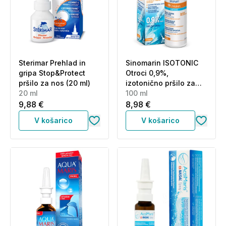
Sterimar Prehlad in
Sinomarin ISOTONIC
gripa Stop&Protect
Otroci 0,9%,
pršilo za nos (20 ml)
izotonično pršilo za
20 ml
nos (100 ml)
100 ml
9,88 €
8,98 €
V košarico
V košarico