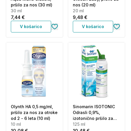
pršilo za nos (30 ml)
nos (20 ml)
30 ml
20 ml
7,44 €
9,48 €
V košarico
V košarico
Olynth HA 0,5 mg/ml,
Sinomarin ISOTONIC
pršilo za nos za otroke
Odrasli 0,9%,
od 2 - 6 leta (10 ml)
izotonično pršilo za
10 ml
odrasle (125 ml)
125 ml
10,08 €
10,48 €