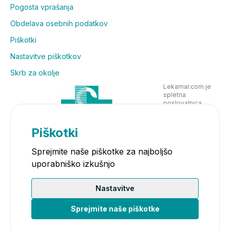
Pogosta vprašanja
Obdelava osebnih podatkov
Piškotki
Nastavitve piškotkov
Skrb za okolje
Lekarnar.com je
spletna
poslovalnica
Lekarne Nove
Poljane in posluje
v skladu z
Piškotki
zakonodajo
Sprejmite naše piškotke za najboljšo
uporabniško izkušnjo
Nastavitve
Sprejmite naše piškotke