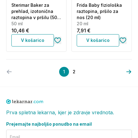
Sterimar Baker za
Frida Baby fiziološka
prehlad, izotonična
raztopina, pršilo za
raztopina v pršilu (50
nos (20 ml)
ml)
50 ml
20 ml
10,46 €
7,91 €
V košarico
V košarico
1
2
Prva spletna lekarna, kjer je zdravje vrednota.
Prejemajte najboljšo ponudbo na email
Email