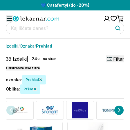
💙 Catafertyl (do -20%)
Izdelki
/
Oznaka
/
Prehlad
38
Izdelki
|
Filter
24
na stran
Odstranite vse filtre
oznaka
:
Prehlad
Oblika
:
Pršilo