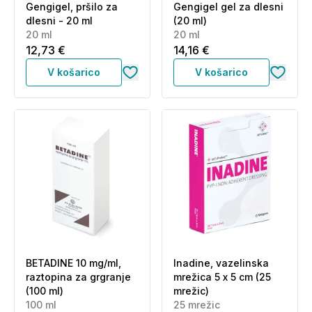
Gengigel, pršilo za
Gengigel gel za dlesni
dlesni - 20 ml
(20 ml)
20 ml
20 ml
12,73 €
14,16 €
V košarico
V košarico
BETADINE 10 mg/ml,
Inadine, vazelinska
raztopina za grgranje
mrežica 5 x 5 cm (25
(100 ml)
mrežic)
100 ml
25 mrežic