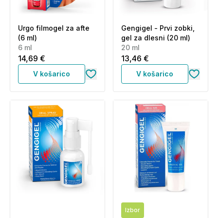
Urgo filmogel za afte
Gengigel - Prvi zobki,
(6 ml)
gel za dlesni (20 ml)
6 ml
20 ml
14,69 €
13,46 €
V košarico
V košarico
Izbor