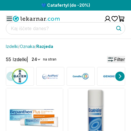
💙 Catafertyl (do -20%)
Izdelki
/
Oznaka
/
Razjeda
55
Izdelki
|
Filter
24
na stran