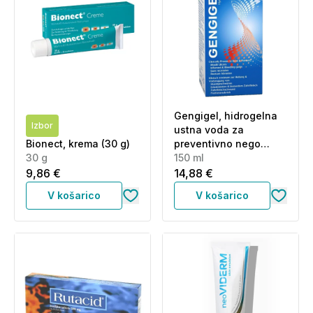
Gengigel, hidrogelna
Izbor
ustna voda za
Bionect, krema (30 g)
preventivno nego
30 g
dlesni (150 ml)
150 ml
9,86 €
14,88 €
V košarico
V košarico