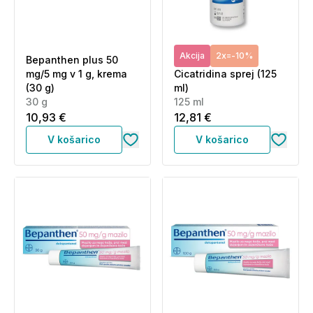
Akcija
2x=-10%
Bepanthen plus 50
mg/5 mg v 1 g, krema
Cicatridina sprej (125
(30 g)
ml)
30 g
125 ml
10,93 €
12,81 €
V košarico
V košarico