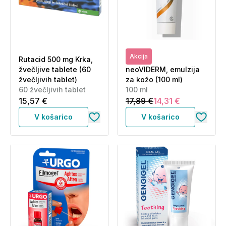
Akcija
Rutacid 500 mg Krka,
žvečljive tablete (60
neoVIDERM, emulzija
žvečljivih tablet)
za kožo (100 ml)
60 žvečljivih tablet
100 ml
15,57 €
17,89 €
14,31 €
V košarico
V košarico