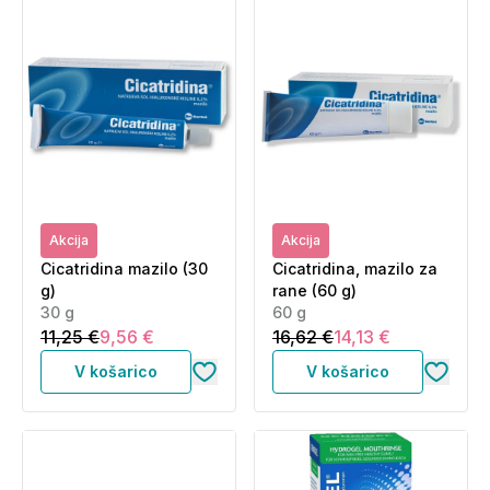
Akcija
Akcija
Cicatridina mazilo (30
Cicatridina, mazilo za
g)
rane (60 g)
30 g
60 g
11,25 €
9,56 €
16,62 €
14,13 €
V košarico
V košarico