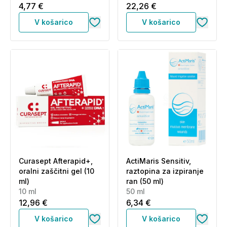
4,77 €
22,26 €
V košarico
V košarico
Curasept Afterapid+,
ActiMaris Sensitiv,
oralni zaščitni gel (10
raztopina za izpiranje
ml)
ran (50 ml)
10 ml
50 ml
12,96 €
6,34 €
V košarico
V košarico