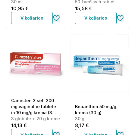
30 ml
50 žvečljivih tablet
10,95 €
15,58 €
V košarico
V košarico
Canesten 3 set, 200
mg vaginalne tablete
Bepanthen 50 mg/g,
in 10 mg/g krema (3
krema (30 g)
globule + 20 g kreme)
3 globule + 20 g kreme
30 g
14,13 €
8,17 €
V košarico
V košarico