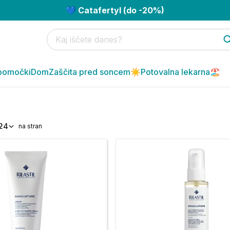
💙 Catafertyl (do -20%)
pomočki
Dom
Zaščita pred soncem☀️
Potovalna lekarna🏖️
24
na stran