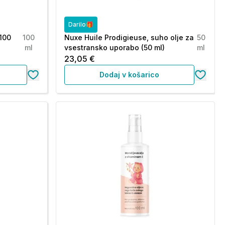
Darilo🎁
(100
100
Nuxe Huile Prodigieuse, suho olje za
50
ml
vsestransko uporabo (50 ml)
ml
23,05 €
Dodaj v košarico