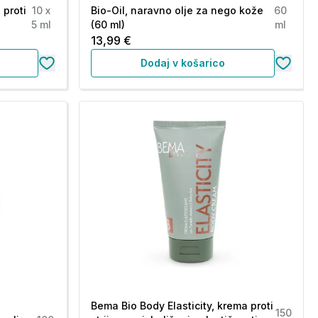
 proti
10 x
Bio-Oil, naravno olje za nego kože
60
5 ml
(60 ml)
ml
13,99 €
Dodaj v košarico
Bema Bio Body Elasticity, krema proti
150