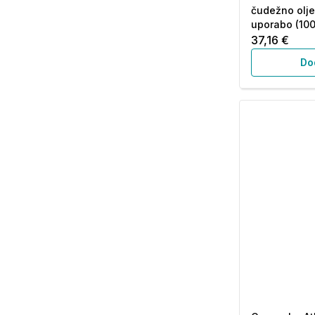
čudežno olje
uporabo (100
37,16 €
Do