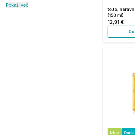
Pokaži več
to.to. naravn
(150 ml)
12,91 €
Do
Izbor
Daril