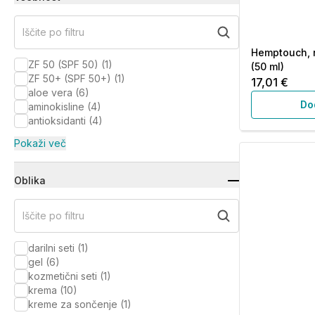
Iščite po filtru
Hemptouch, 
ZF 50 (SPF 50)
(
1
)
(50 ml)
ZF 50+ (SPF 50+)
(
1
)
17,01 €
aloe vera
(
6
)
Do
aminokisline
(
4
)
antioksidanti
(
4
)
Pokaži več
Oblika
Iščite po filtru
darilni seti
(
1
)
gel
(
6
)
kozmetični seti
(
1
)
krema
(
10
)
kreme za sončenje
(
1
)