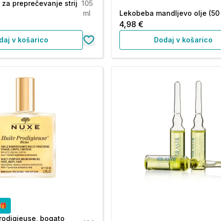
 za preprečevanje strij
105
ml
Lekobeba mandljevo olje (50
4,98 €
daj v košarico
Dodaj v košarico
o🎁
rodigieuse, bogato