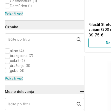
Cosmonatura
(
3
)
DermEden
(
1
)
Pokaži več
Rilastil Stre
Oznaka
strijam (200 
39,75 €
Iščite po filtru
Do
akne
(
4
)
brazgotina
(
7
)
celulit
(
2
)
draženje
(
6
)
gube
(
4
)
Pokaži več
Mesto delovanja
Iščite po filtru