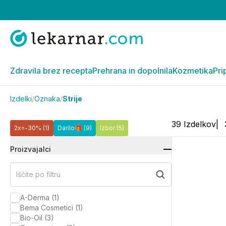
Zdravila brez recepta
Prehrana in dopolnila
Kozmetika
Pri
Izdelki
/
Oznaka
/
Strije
39
Izdelkov
|
2x=-30%
(1)
Darilo🎁
(9)
Izbor
(5)
Proizvajalci
Iščite po filtru
A-Derma
(
1
)
Bema Cosmetici
(
1
)
Bio-Oil
(
3
)