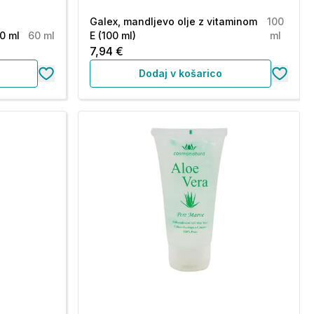
Galex, mandljevo olje z vitaminom
100
60 ml
60 ml
E (100 ml)
ml
7,94 €
Dodaj v košarico