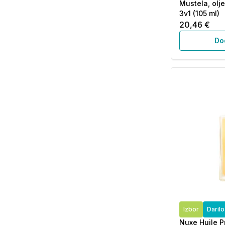
Mustela, olje
3v1 (105 ml)
20,46 €
Do
Izbor
Daril
Nuxe Huile P