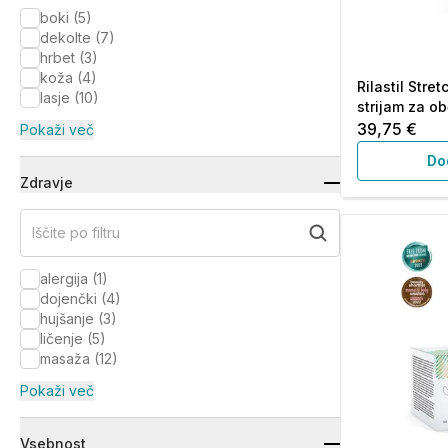
boki
(
5
)
dekolte
(
7
)
hrbet
(
3
)
koža
(
4
)
Rilastil Stre
lasje
(
10
)
strijam za ob
39,75 €
Pokaži več
Do
Zdravje
Iščite po filtru
alergija
(
1
)
dojenčki
(
4
)
hujšanje
(
3
)
ličenje
(
5
)
masaža
(
12
)
Pokaži več
Vsebnost