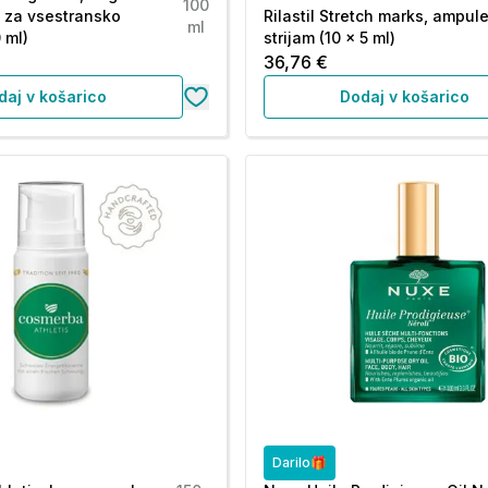
100
 za vsestransko
Rilastil Stretch marks, ampule
ml
 ml)
strijam (10 x 5 ml)
36,76 €
daj v košarico
Dodaj v košarico
Darilo🎁