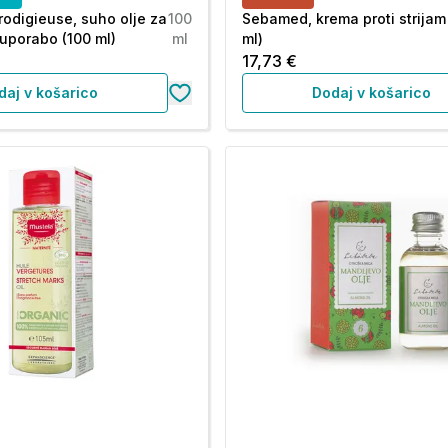
rodigieuse, suho olje za
100
Sebamed, krema proti strijam
uporabo (100 ml)
ml
ml)
17,73 €
daj v košarico
Dodaj v košarico