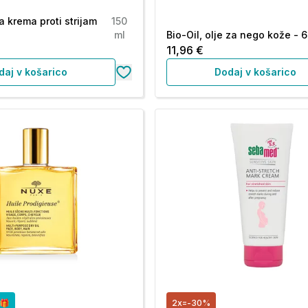
a krema proti strijam
150
ml
Bio-Oil, olje za nego kože - 
11,96 €
daj v košarico
Dodaj v košarico
o🎁
2x=-30%