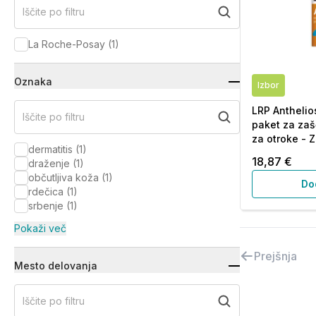
Iščite po filtru
La Roche-Posay
(
1
)
Oznaka
Izbor
LRP Anthelio
Iščite po filtru
paket za zaš
za otroke - Z
dermatitis
(
1
)
18,87 €
draženje
(
1
)
občutljiva koža
(
1
)
Do
rdečica
(
1
)
srbenje
(
1
)
Pokaži več
Prejšnja
Mesto delovanja
Iščite po filtru