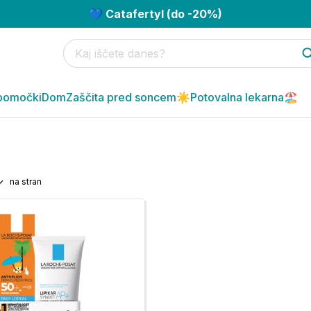
💙 Catafertyl (do -20%)
pomočki
Dom
Zaščita pred soncem☀️
Potovalna lekarna🏖️
na stran