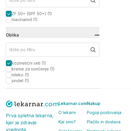
Iščite po filtru
ZF 50+ (SPF 50+)
(
1
)
niacinamid
(
1
)
Oblika
Iščite po filtru
kozmetični seti
(
1
)
kreme za sončenje
(
1
)
mleko
(
1
)
sindet
(
1
)
Lekarnar.com
Nakup
O lekarni
Pogoji poslovanja
Prva spletna lekarna,
Kje smo?
Plačilo in dostava
kjer je zdravje
vrednota.