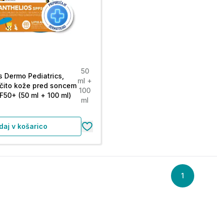
50
s Dermo Pediatrics,
ml +
čito kože pred soncem
100
F50+ (50 ml + 100 ml)
ml
daj v košarico
1