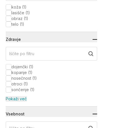
koža
(
1
)
lasišče
(
1
)
obraz
(
1
)
telo
(
1
)
Zdravje
Iščite po filtru
dojenčki
(
1
)
kopanje
(
1
)
nosečnost
(
1
)
otroci
(
1
)
sončenje
(
1
)
Pokaži več
Vsebnost