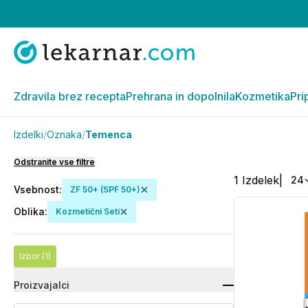
Zdravila brez recepta
Prehrana in dopolnila
Kozmetika
Pri
Izdelki
/
Oznaka
/
Temenca
Odstranite vse filtre
1
Izdelek
|
24
Vsebnost
:
ZF 50+ (SPF 50+)
Oblika
:
Kozmetični Seti
Izbor
(1)
Proizvajalci