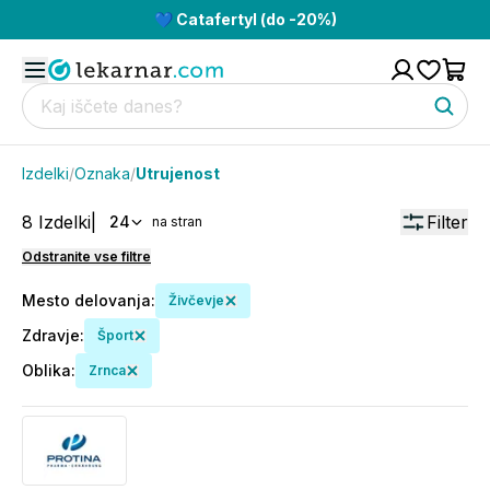
💙 Catafertyl (do -20%)
Izdelki
/
Oznaka
/
Utrujenost
8
Izdelki
|
Filter
24
na stran
Odstranite vse filtre
Mesto delovanja
:
Živčevje
Zdravje
:
Šport
Oblika
:
Zrnca