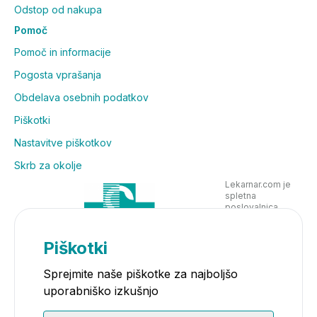
Odstop od nakupa
Pomoč
Pomoč in informacije
Pogosta vprašanja
Obdelava osebnih podatkov
Piškotki
Nastavitve piškotkov
Skrb za okolje
Lekarnar.com je
spletna
poslovalnica
Lekarne Nove
Poljane in posluje
v skladu z
Piškotki
zakonodajo
Sprejmite naše piškotke za najboljšo
uporabniško izkušnjo