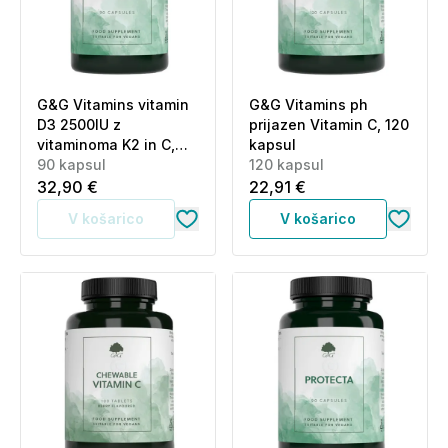
G&G Vitamins vitamin
G&G Vitamins ph
D3 2500IU z
prijazen Vitamin C, 120
vitaminoma K2 in C,
kapsul
kapsule (90 kapsul)
90 kapsul
120 kapsul
32,90 €
22,91 €
V košarico
V košarico