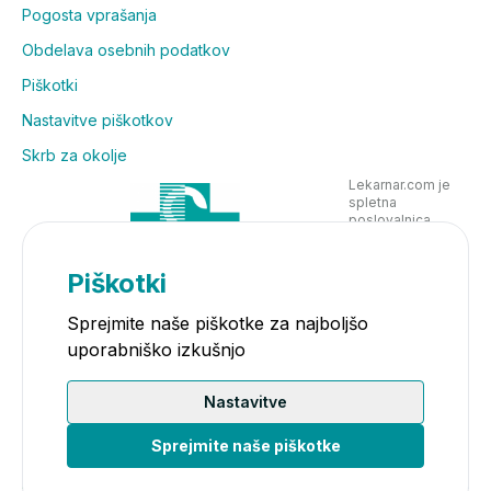
Pogosta vprašanja
Obdelava osebnih podatkov
Piškotki
Nastavitve piškotkov
Skrb za okolje
Lekarnar.com je
spletna
poslovalnica
Lekarne Nove
Poljane in posluje
v skladu z
Piškotki
zakonodajo
Sprejmite naše piškotke za najboljšo
uporabniško izkušnjo
Nastavitve
Sprejmite naše piškotke