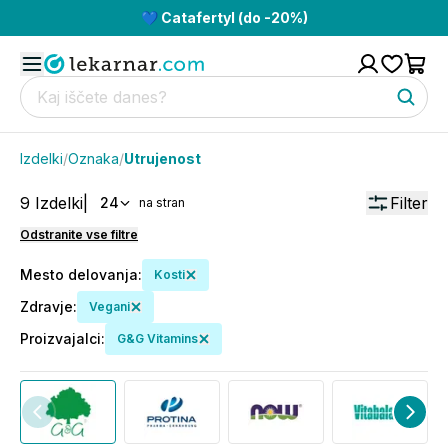
💙 Catafertyl (do -20%)
Izdelki
/
Oznaka
/
Utrujenost
9
Izdelki
|
Filter
24
na stran
Odstranite vse filtre
Mesto delovanja
:
Kosti
Zdravje
:
Vegani
Proizvajalci
:
G&G Vitamins