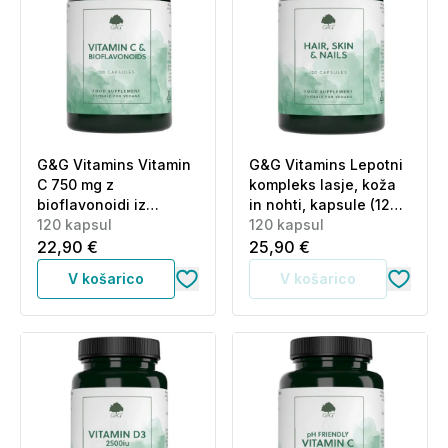
G&G Vitamins Vitamin
G&G Vitamins Lepotni
C 750 mg z
kompleks lasje, koža
bioflavonoidi iz
in nohti, kapsule (120
citrusov, kapsule (120
120 kapsul
kapsul)
120 kapsul
kapsul)
22,90 €
25,90 €
V košarico
V košarico