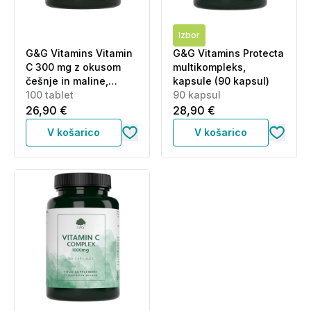
Izbor
G&G Vitamins Vitamin
G&G Vitamins Protecta
C 300 mg z okusom
multikompleks,
češnje in maline,
kapsule (90 kapsul)
žvečljive tablete (100
100 tablet
90 kapsul
tablet)
26,90 €
28,90 €
V košarico
V košarico