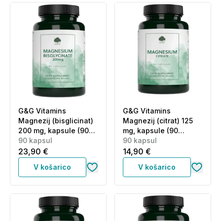
G&G Vitamins
G&G Vitamins
Magnezij (bisglicinat)
Magnezij (citrat) 125
200 mg, kapsule (90
mg, kapsule (90
kapsul)
90 kapsul
kapsul)
90 kapsul
23,90 €
14,90 €
V košarico
V košarico