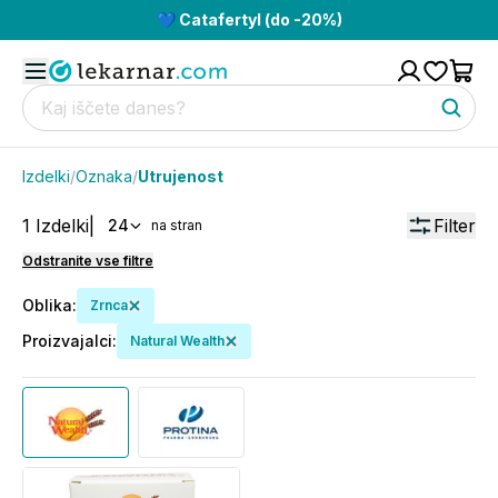
💙 Catafertyl (do -20%)
Izdelki
/
Oznaka
/
Utrujenost
1
Izdelki
|
Filter
24
na stran
Odstranite vse filtre
Oblika
:
Zrnca
Proizvajalci
:
Natural Wealth