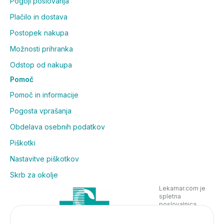
Pogoji poslovanja
Plačilo in dostava
Postopek nakupa
Možnosti prihranka
Odstop od nakupa
Pomoč
Pomoč in informacije
Pogosta vprašanja
Obdelava osebnih podatkov
Piškotki
Nastavitve piškotkov
Skrb za okolje
Lekarnar.com je
spletna
poslovalnica
Lekarne Nove
Poljane in posluje