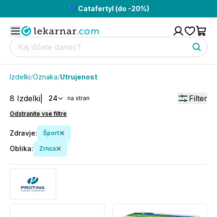
💙 Catafertyl (do -20%)
Izdelki
/
Oznaka
/
Utrujenost
8
Izdelki
|
Filter
24
na stran
Odstranite vse filtre
Zdravje
:
Šport
Oblika
:
Zrnca