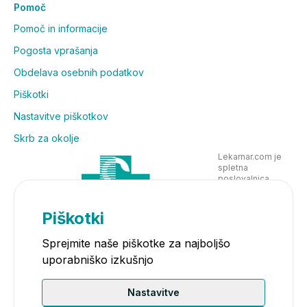
Pomoč
Pomoč in informacije
Pogosta vprašanja
Obdelava osebnih podatkov
Piškotki
Nastavitve piškotkov
Skrb za okolje
Lekarnar.com je
spletna
poslovalnica
Lekarne Nove
Poljane in posluje
v skladu z
Piškotki
zakonodajo
Sprejmite naše piškotke za najboljšo
uporabniško izkušnjo
Nastavitve