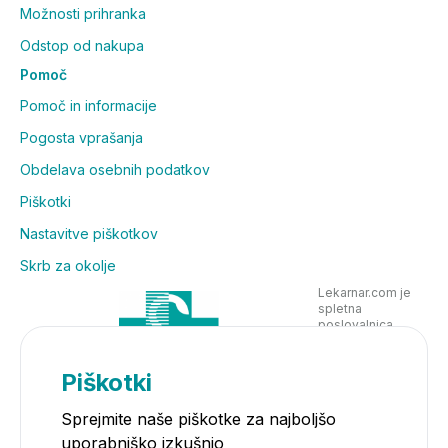
Možnosti prihranka
Odstop od nakupa
Pomoč
Pomoč in informacije
Pogosta vprašanja
Obdelava osebnih podatkov
Piškotki
Nastavitve piškotkov
Skrb za okolje
Lekarnar.com je
spletna
poslovalnica
Lekarne Nove
Poljane in posluje
v skladu z
Piškotki
zakonodajo
Sprejmite naše piškotke za najboljšo
uporabniško izkušnjo