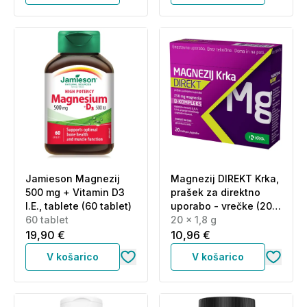
Jamieson Magnezij
Magnezij DIREKT Krka,
500 mg + Vitamin D3
prašek za direktno
I.E., tablete (60 tablet)
uporabo - vrečke (20 x
60 tablet
1,8 g)
20 x 1,8 g
19,90 €
10,96 €
V košarico
V košarico