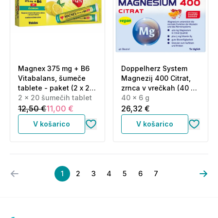
Magnex 375 mg + B6
Doppelherz System
Vitabalans, šumeče
Magnezij 400 Citrat,
tablete - paket (2 x 20
zrnca v vrečkah (40 x
šumečih tablet)
2 x 20 šumečih tablet
6 g)
40 x 6 g
12,50 €
11,00 €
26,32 €
V košarico
V košarico
1
2
3
4
5
6
7