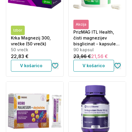
Akcija
Izbor
PrizMAG ITL Health,
Krka Magnezij 300,
čisti magnezijev
vrečke (50 vrečk)
bisglicinat - kapsule
50 vrečk
(90 kapsul)
90 kapsul
22,83 €
23,96 €
21,56 €
V košarico
V košarico