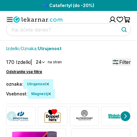
💙 Catafertyl (do -20%)
Izdelki
/
Oznaka
/
Utrujenost
170
Izdelki
|
Filter
24
na stran
Odstranite vse filtre
oznaka
:
Utrujenost
Vsebnost
:
Magnezij