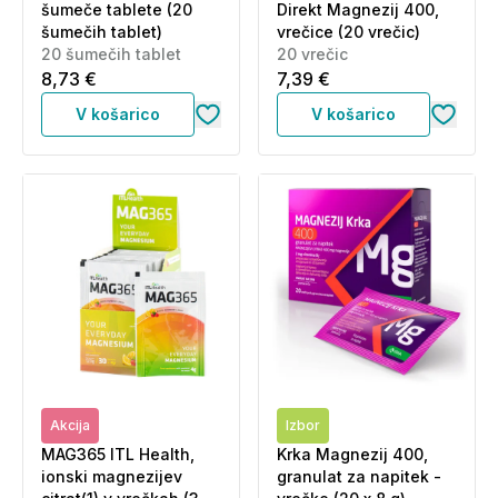
šumeče tablete (20
Direkt Magnezij 400,
šumečih tablet)
vrečice (20 vrečic)
20 šumečih tablet
20 vrečic
8,73 €
7,39 €
V košarico
V košarico
Akcija
Izbor
MAG365 ITL Health,
Krka Magnezij 400,
ionski magnezijev
granulat za napitek -