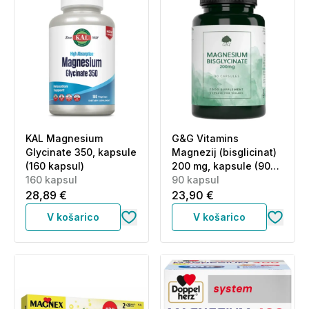
KAL Magnesium
G&G Vitamins
Glycinate 350, kapsule
Magnezij (bisglicinat)
(160 kapsul)
200 mg, kapsule (90
160 kapsul
kapsul)
90 kapsul
28,89 €
23,90 €
V košarico
V košarico