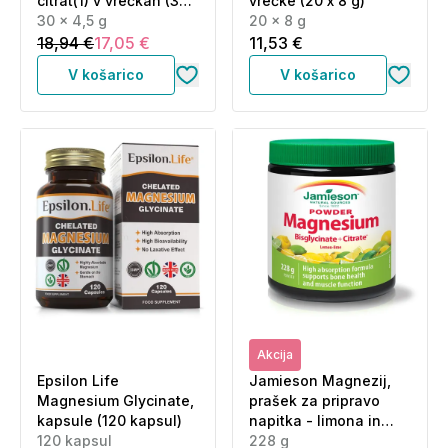
citrat(1) v vrečkah (30 x
vrečke (20 x 8 g)
4,5 g)
30 x 4,5 g
20 x 8 g
18,94 €
17,05 €
11,53 €
V košarico
V košarico
Akcija
Epsilon Life
Jamieson Magnezij,
Magnesium Glycinate,
prašek za pripravo
kapsule (120 kapsul)
napitka - limona in
120 kapsul
limeta (228 g)
228 g