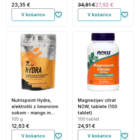
23,35 €
34,91 €
27,92 €
V košarico
V košarico
Nutrispoint Hydra,
Magnezijev citrat
elektroliti z limoninim
NOW, tablete (100
sokom - mango in
tablet)
pasijonka (105 g)
105 g
100 tablet
12,63 €
24,91 €
V košarico
V košarico