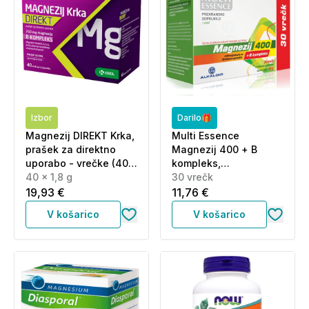
Izbor
Darilo🎁
Magnezij DIREKT Krka,
Multi Essence
prašek za direktno
Magnezij 400 + B
uporabo - vrečke (40 x
kompleks,
1,8 g)
40 x 1,8 g
mikrogranule - vrečke
30 vrečk
(30 vrečk)
19,93 €
11,76 €
V košarico
V košarico