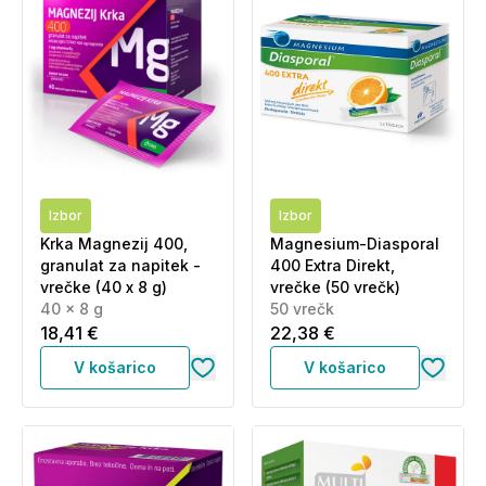
Izbor
Izbor
Krka Magnezij 400,
Magnesium-Diasporal
granulat za napitek -
400 Extra Direkt,
vrečke (40 x 8 g)
vrečke (50 vrečk)
40 x 8 g
50 vrečk
18,41 €
22,38 €
V košarico
V košarico