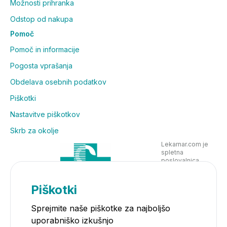
Možnosti prihranka
Odstop od nakupa
Pomoč
Pomoč in informacije
Pogosta vprašanja
Obdelava osebnih podatkov
Piškotki
Nastavitve piškotkov
Skrb za okolje
Lekarnar.com je
spletna
poslovalnica
Lekarne Nove
Poljane in posluje
v skladu z
Piškotki
zakonodajo
Sprejmite naše piškotke za najboljšo
uporabniško izkušnjo