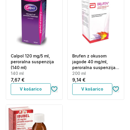
Calpol 120 mg/5 ml,
Brufen z okusom
peroralna suspenzija
jagode 40 mg/ml,
(140 ml)
peroralna suspenzija
140 ml
(200 ml)
200 ml
7,67 €
9,14 €
V košarico
V košarico