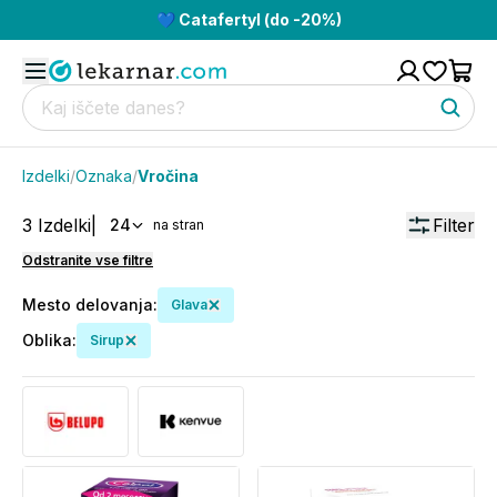
💙 Catafertyl (do -20%)
Izdelki
/
Oznaka
/
Vročina
3
Izdelki
|
Filter
24
na stran
Odstranite vse filtre
Mesto delovanja
:
Glava
Oblika
:
Sirup