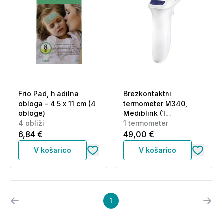
Frio Pad, hladilna
Brezkontaktni
obloga - 4,5 x 11 cm (4
termometer M340,
obloge)
Mediblink (1
4 obliži
termometer)
1 termometer
6,84 €
49,00 €
V košarico
V košarico
1