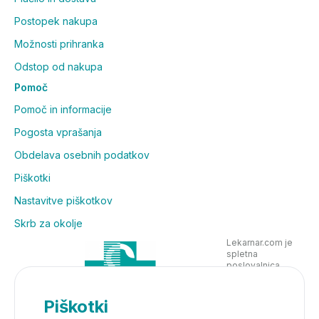
Postopek nakupa
Možnosti prihranka
Odstop od nakupa
Pomoč
Pomoč in informacije
Pogosta vprašanja
Obdelava osebnih podatkov
Piškotki
Nastavitve piškotkov
Skrb za okolje
Lekarnar.com je
spletna
poslovalnica
Lekarne Nove
Poljane in posluje
v skladu z
Piškotki
zakonodajo