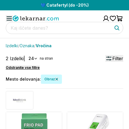
💙 Catafertyl (do -20%)
Izdelki
/
Oznaka
/
Vročina
2
Izdelki
|
Filter
24
na stran
Odstranite vse filtre
Mesto delovanja
:
Obraz