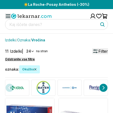
☀️
La Roche-Posay Anthelios (-30%)
Izdelki
/
Oznaka
/
Vročina
11
Izdelki
|
Filter
24
na stran
Odstranite vse filtre
oznaka
:
Okužba