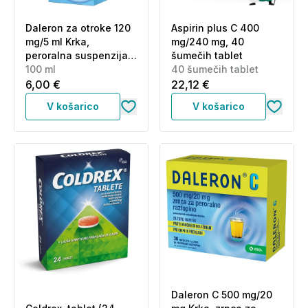
Daleron za otroke 120
Aspirin plus C 400
mg/5 ml Krka,
mg/240 mg, 40
peroralna suspenzija
šumečih tablet
(100 ml)
100 ml
40 šumečih tablet
6,00 €
22,12 €
V košarico
V košarico
Daleron C 500 mg/20