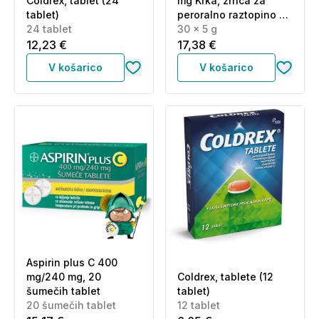
Coldrex, tablet (24
mg Krka, zrnca za
tablet)
peroralno raztopino -
24 tablet
vrečke (30 x 5 g)
30 x 5 g
12,23 €
17,38 €
V košarico
V košarico
Aspirin plus C 400
mg/240 mg, 20
Coldrex, tablete (12
šumečih tablet
tablet)
20 šumečih tablet
12 tablet