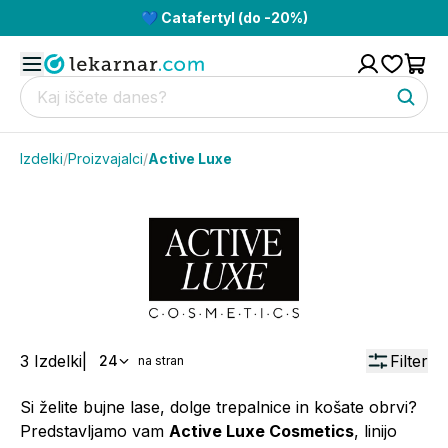
💙 Catafertyl (do -20%)
Izdelki
/
Proizvajalci
/
Active Luxe
3
Izdelki
|
Filter
24
na stran
Si želite bujne lase, dolge trepalnice in košate obrvi?
Predstavljamo vam
Active Luxe Cosmetics
, linijo