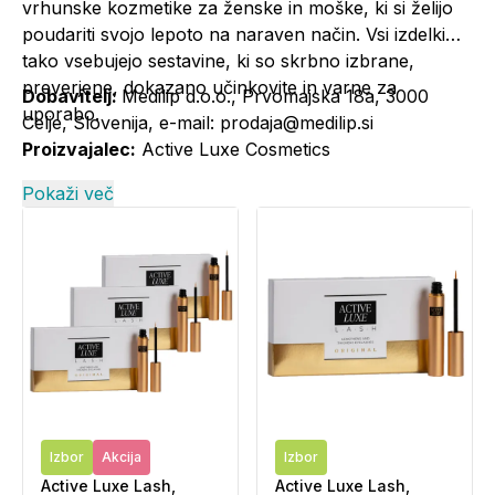
vrhunske kozmetike za ženske in moške, ki si želijo
poudariti svojo lepoto na naraven način. Vsi izdelki
tako vsebujejo sestavine, ki so skrbno izbrane,
preverjene, dokazano učinkovite in varne za
Dobavitelj:
Medilip d.o.o., Prvomajska 18a, 3000
uporabo.
Celje, Slovenija, e-mail: prodaja@medilip.si
Proizvajalec:
Active Luxe Cosmetics
Pokaži več
Izbor
Akcija
Izbor
Active Luxe Lash,
Active Luxe Lash,