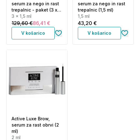
serum za nego in rast
serum za nego in rast
trepalnic - paket (3 x
trepalnic (1,5 ml)
1,5 ml)
3 x 1,5 ml
1,5 ml
129,60 €
86,41 €
43,20 €
V košarico
V košarico
Active Luxe Brow,
serum za rast obrvi (2
ml)
2 ml