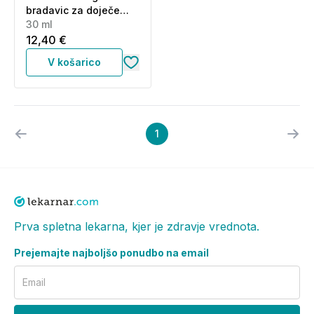
bradavic za doječe
mamice (30 ml)
30 ml
12,40 €
V košarico
1
Prva spletna lekarna, kjer je zdravje vrednota.
Prejemajte najboljšo ponudbo na email
Email