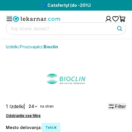
💙 Catafertyl (do -20%)
Izdelki
/
Proizvajalci
/
Bioclin
1
Izdelki
|
Filter
24
na stran
Odstranite vse filtre
Mesto delovanja
:
Telo