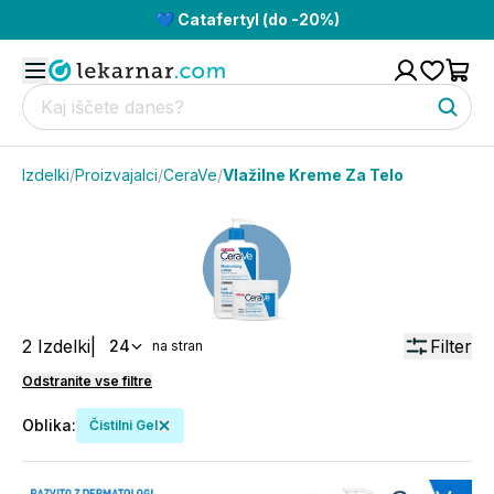
💙 Catafertyl (do -20%)
Izdelki
/
Proizvajalci
/
CeraVe
/
Vlažilne Kreme Za Telo
2
Izdelki
|
Filter
24
na stran
Odstranite vse filtre
Oblika
:
Čistilni Gel