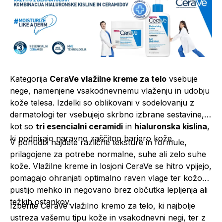
Kategorija
CeraVe vlažilne kreme za telo
vsebuje
nege, namenjene vsakodnevnemu vlaženju in udobju
kože telesa. Izdelki so oblikovani v sodelovanju z
dermatologi ter vsebujejo skrbno izbrane sestavine,
kot so
tri esencialni ceramidi
in
hialuronska kislina
,
ki podpirajo naravno zaščitno bariero kože.
V ponudbi najdete različne teksture in formule,
prilagojene za potrebe normalne, suhe ali zelo suhe
kože. Vlažilne kreme in losjoni CeraVe se hitro vpijejo,
pomagajo ohranjati optimalno raven vlage ter kožo
pustijo mehko in negovano brez občutka lepljenja ali
težkih ostankov.
Izberite CeraVe vlažilno kremo za telo, ki najbolje
ustreza vašemu tipu kože in vsakodnevni negi, ter z