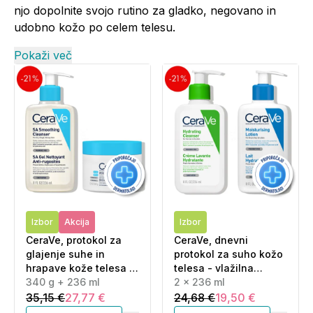
njo dopolnite svojo rutino za gladko, negovano in
udobno kožo po celem telesu.
Pokaži več
Izbor
Akcija
Izbor
CeraVe, protokol za
CeraVe, dnevni
glajenje suhe in
protokol za suho kožo
hrapave kože telesa -
telesa - vlažilna
SA krema in SA čistilni
340 g + 236 ml
čistilna emulzija in
2 x 236 ml
gel (340 g + 236 ml)
vlažilni losjon (2 x 236
35,15 €
27,77 €
24,68 €
19,50 €
ml)