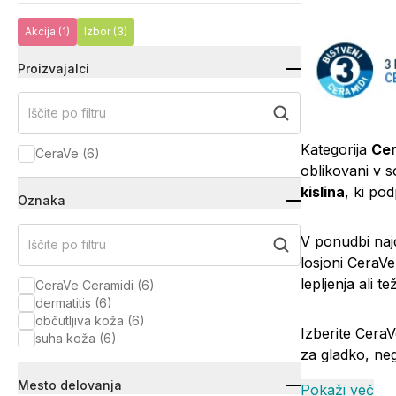
Akcija
(1)
Izbor
(3)
Proizvajalci
Iščite po filtru
Kategorija
Cer
CeraVe
(
6
)
oblikovani v s
kislina
, ki po
Oznaka
V ponudbi najd
Iščite po filtru
losjoni CeraV
lepljenja ali t
CeraVe Ceramidi
(
6
)
dermatitis
(
6
)
občutljiva koža
(
6
)
Izberite CeraV
suha koža
(
6
)
za gladko, ne
Mesto delovanja
Pokaži več