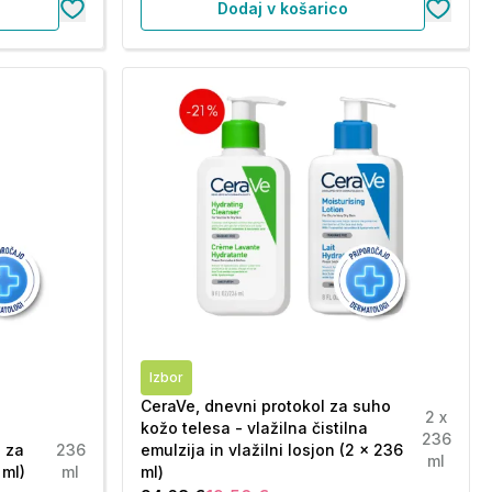
Dodaj v košarico
Izbor
CeraVe, dnevni protokol za suho
2 x
kožo telesa - vlažilna čistilna
236
o za
236
emulzija in vlažilni losjon (2 x 236
ml
 ml)
ml
ml)