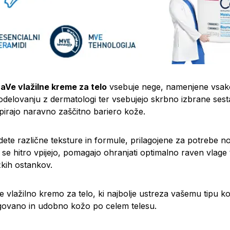
aVe vlažilne kreme za telo
vsebuje nege, namenjene vsako
odelovanju z dermatologi ter vsebujejo skrbno izbrane sest
dpirajo naravno zaščitno bariero kože.
ete različne teksture in formule, prilagojene za potrebe n
e se hitro vpijejo, pomagajo ohranjati optimalno raven vla
ežkih ostankov.
e vlažilno kremo za telo, ki najbolje ustreza vašemu tipu ko
govano in udobno kožo po celem telesu.