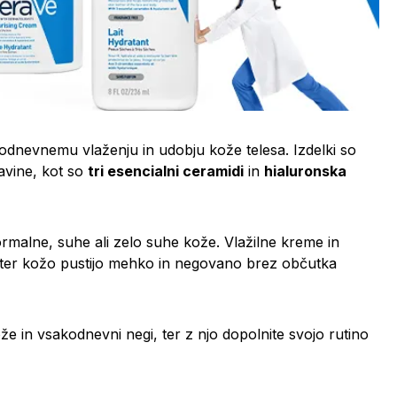
dnevnemu vlaženju in udobju kože telesa. Izdelki so
avine, kot so
tri esencialni ceramidi
in
hialuronska
ormalne, suhe ali zelo suhe kože. Vlažilne kreme in
ge ter kožo pustijo mehko in negovano brez občutka
že in vsakodnevni negi, ter z njo dopolnite svojo rutino