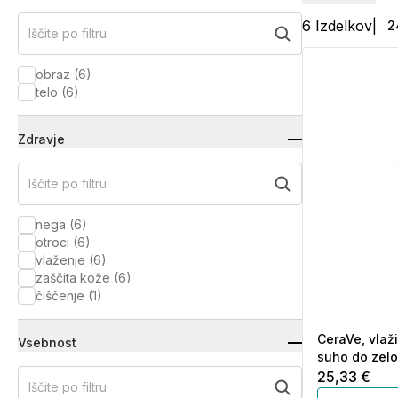
6
Izdelkov
|
2
Iščite po filtru
obraz
(
6
)
telo
(
6
)
Zdravje
Iščite po filtru
nega
(
6
)
otroci
(
6
)
vlaženje
(
6
)
zaščita kože
(
6
)
čiščenje
(
1
)
CeraVe, vlaži
Vsebnost
suho do zelo
25,33 €
Iščite po filtru