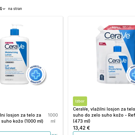
4
na stran
Izbor
CeraVe, vlažilni losjon za tel
lni losjon za telo za
1000
suho do zelo suho kožo - Refi
 suho kožo (1000 ml)
ml
(473 ml)
13,42 €