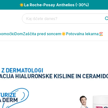
☀️
La Roche-Posay Anthelios (-30%)
pomočki
Dom
Zaščita pred soncem☀️
Potovalna lekarna🏖️