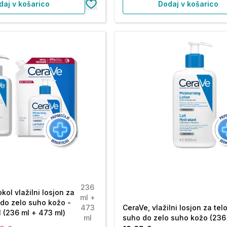
daj v košarico
Dodaj v košarico
236
kol vlažilni losjon za
ml +
 do zelo suho kožo -
473
CeraVe, vlažilni losjon za tel
ll (236 ml + 473 ml)
ml
suho do zelo suho kožo (236