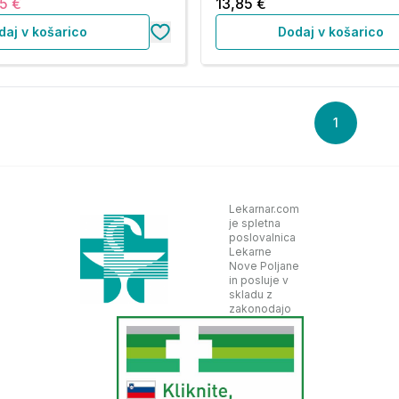
5 €
13,85 €
daj v košarico
Dodaj v košarico
1
Lekarnar.com
je spletna
poslovalnica
Lekarne
Nove Poljane
in posluje v
skladu z
zakonodajo