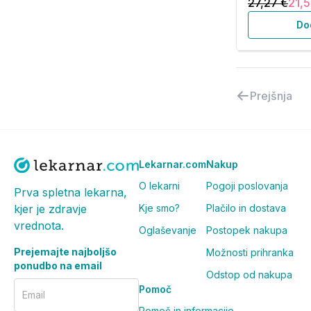
27,27 €
21,5
Do
Prejšnja
Lekarnar.com
Nakup
O lekarni
Pogoji poslovanja
Prva spletna lekarna,
Kje smo?
Plačilo in dostava
kjer je zdravje
vrednota.
Oglaševanje
Postopek nakupa
Prejemajte najboljšo
Možnosti prihranka
ponudbo na email
Odstop od nakupa
Pomoč
Email
Pomoč in informacije