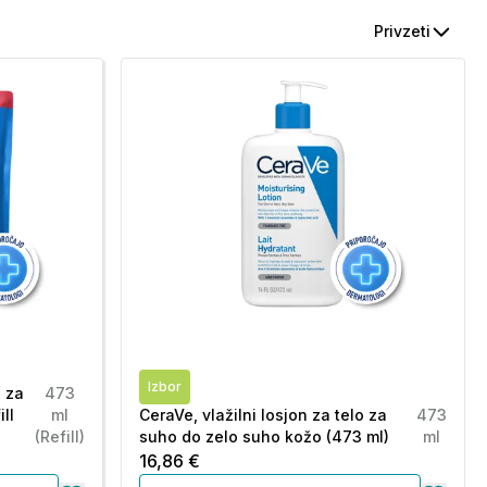
Privzeti
Izbor
o za
473
ll
ml
CeraVe, vlažilni losjon za telo za
473
(Refill)
suho do zelo suho kožo (473 ml)
ml
16,86 €