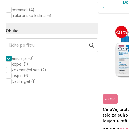
Do
ceramidi
(
4
)
hialuronska kislina
(
6
)
Oblika
Iščite po filtru
emulzija
(
6
)
kopel
(
1
)
kozmetični seti
(
2
)
losjon
(
6
)
čistilni gel
(
1
)
Akcija
CeraVe, proto
telo za suho
losjon + refi