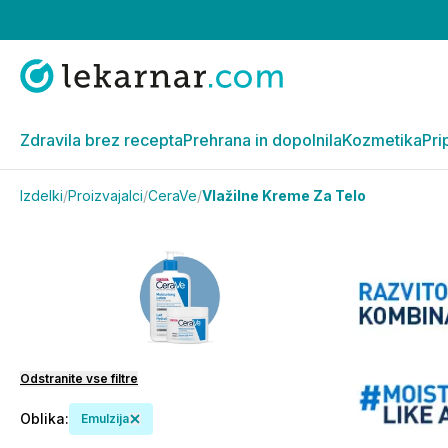
Zdravila brez recepta
Prehrana in dopolnila
Kozmetika
Pri
Izdelki
/
Proizvajalci
/
CeraVe
/
Vlažilne Kreme Za Telo
Odstranite vse filtre
Oblika
:
Emulzija