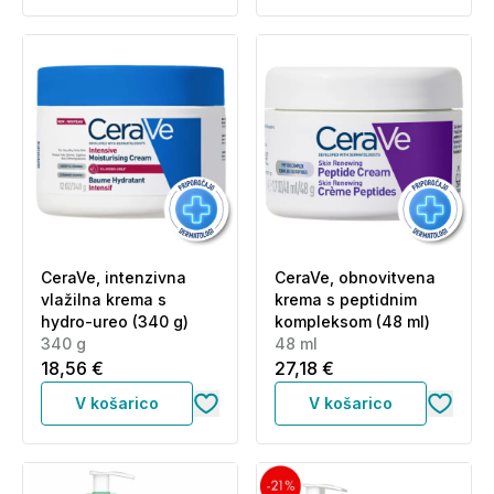
CeraVe, intenzivna
CeraVe, obnovitvena
vlažilna krema s
krema s peptidnim
hydro-ureo (340 g)
kompleksom (48 ml)
340 g
48 ml
18,56 €
27,18 €
V košarico
V košarico