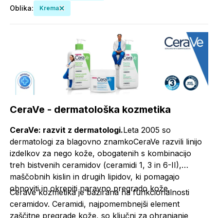
Oblika
:
Krema
CeraVe - dermatološka kozmetika
CeraVe: razvit z dermatologi.
Leta 2005 so
dermatologi za blagovno znamkoCeraVe razvili linijo
izdelkov za nego kože, obogatenih s kombinacijo
treh bistvenih ceramidov (ceramidi 1, 3 in 6-II),
maščobnih kislin in drugih lipidov, ki pomagajo
obnoviti in okrepiti naravno pregrado kože.
CeraVe kozmetika je bazirana na funkcionalnosti
ceramidov. Ceramidi, najpomembnejši element
zaščitne pregrade kože, so ključni za ohranjanje