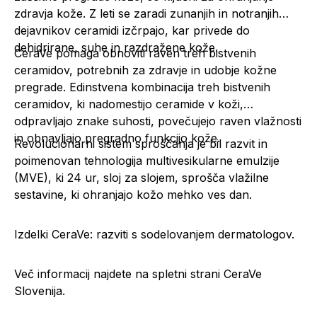
zdravja kože. Z leti se zaradi zunanjih in notranjih
dejavnikov ceramidi izčrpajo, kar privede do
dehidrirane, suhe in razdražene kože.
CeraVe pomaga obnoviti raven treh bistvenih
ceramidov, potrebnih za zdravje in udobje kožne
pregrade. Edinstvena kombinacija treh bistvenih
ceramidov, ki nadomestijo ceramide v koži,
odpravljajo znake suhosti, povečujejo raven vlažnosti
in obnavljajo pregradno funkcijo kože.
Revolucionarni sistem sproščanja je bil razvit in
poimenovan tehnologija multivesikularne emulzije
(MVE), ki 24 ur, sloj za slojem, sprošča vlažilne
sestavine, ki ohranjajo kožo mehko ves dan.
Izdelki CeraVe: razviti s sodelovanjem dermatologov.
Več informacij najdete na spletni strani
CeraVe
Slovenija.