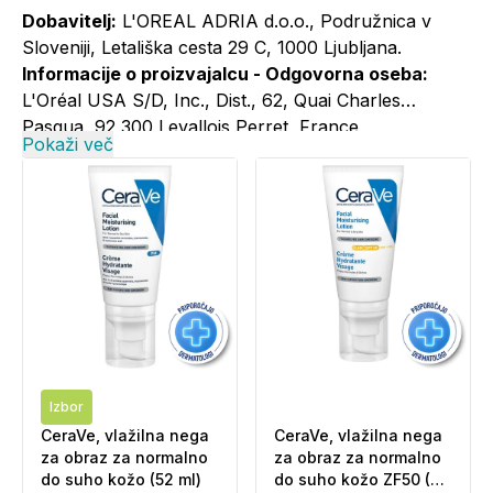
Dobavitelj:
L'OREAL ADRIA d.o.o., Podružnica v
Sloveniji, Letališka cesta 29 C, 1000 Ljubljana.
Informacije o proizvajalcu - Odgovorna oseba:
L'Oréal USA S/D, Inc., Dist., 62, Quai Charles
Pasqua, 92 300 Levallois Perret, France
Pokaži več
Informacije o proizvajalcu - Elektronski kontaktni
naslov:
+386 1 5800 981; cerave@si.oaccare.com;
cena je obračunana po ceniku operaterja//
www.cerave.si
Izbor
CeraVe, vlažilna nega
CeraVe, vlažilna nega
za obraz za normalno
za obraz za normalno
do suho kožo (52 ml)
do suho kožo ZF50 (52