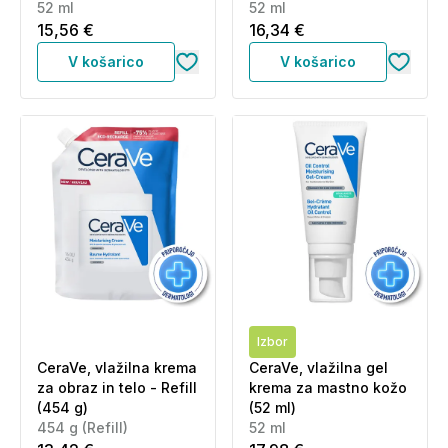
52 ml
ml)
52 ml
15,56 €
16,34 €
V košarico
V košarico
Izbor
CeraVe, vlažilna krema
CeraVe, vlažilna gel
za obraz in telo - Refill
krema za mastno kožo
(454 g)
(52 ml)
454 g (Refill)
52 ml