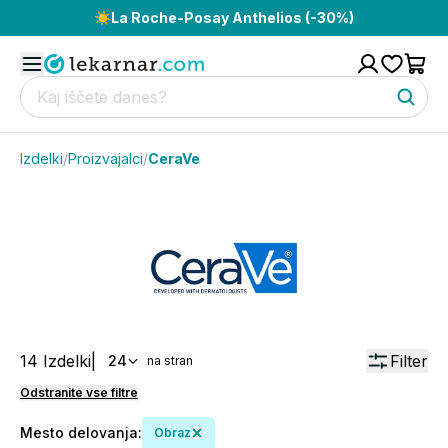
☀️
La Roche-Posay Anthelios (-30%)
Izdelki
/
Proizvajalci
/
CeraVe
14
Izdelki
|
Filter
24
na stran
Odstranite vse filtre
Mesto delovanja
:
Obraz