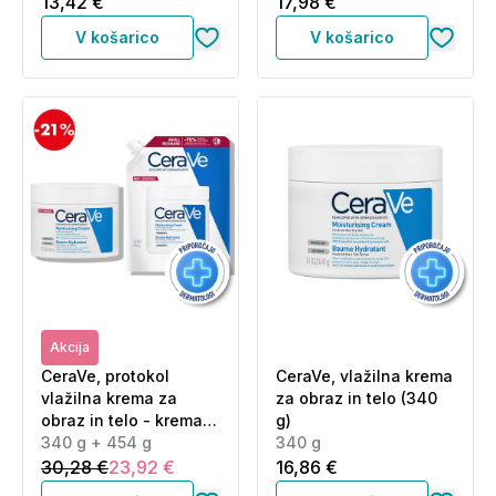
13,42 €
17,98 €
V košarico
V košarico
Akcija
CeraVe, protokol
CeraVe, vlažilna krema
vlažilna krema za
za obraz in telo (340
obraz in telo - krema +
g)
refill (340 g + 454 g)
340 g + 454 g
340 g
30,28 €
23,92 €
16,86 €