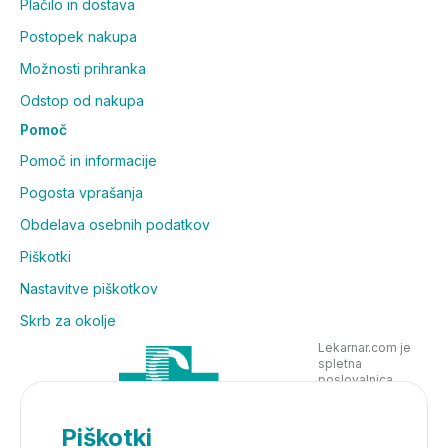
Plačilo in dostava
Postopek nakupa
Možnosti prihranka
Odstop od nakupa
Pomoč
Pomoč in informacije
Pogosta vprašanja
Obdelava osebnih podatkov
Piškotki
Nastavitve piškotkov
Skrb za okolje
Lekarnar.com je
spletna
poslovalnica
Lekarne Nove
Poljane in posluje
v skladu z
Piškotki
zakonodajo