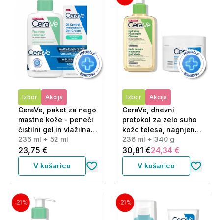
Izbor
Akcija
Izbor
Akcija
CeraVe, paket za nego
CeraVe, dnevni
mastne kože - peneči
protokol za zelo suho
čistilni gel in vlažilna
kožo telesa, nagnjeno
gel krema (236 ml + 52
236 ml + 52 ml
k atopiji - olje in krema
236 ml + 340 g
ml)
za telo (236 ml + 340
23,75 €
30,81 €
24,34 €
g)
V košarico
V košarico