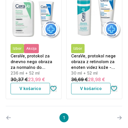
Izbor
Akcija
Izbor
CeraVe, protokol za
CeraVe, protokol nege
dnevno nego obraza
obraza z retinolom za
za normalno do
enoten videz kože -
mešano kožo - Čistilni
236 ml + 52 ml
nega in zaščita pred
30 ml + 52 ml
gel in kreme za obraz
soncem (30 ml + 52 ml)
30,37 €
23,99 €
36,69 €
28,98 €
za mastno kožo (236
V košarico
V košarico
ml + 52 ml)
1