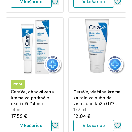
V košarico
V košarico
Izbor
CeraVe, obnovitvena
CeraVe, vlažilna krema
krema za področje
za telo za suho do
okoli oči (14 ml)
zelo suho kožo (177
14 ml
ml)
177 ml
17,59 €
12,04 €
V košarico
V košarico