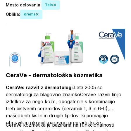
Mesto delovanja
:
Telo
Oblika
:
Krema
CeraVe - dermatološka kozmetika
CeraVe: razvit z dermatologi.
Leta 2005 so
dermatologi za blagovno znamkoCeraVe razvili linijo
izdelkov za nego kože, obogatenih s kombinacijo
treh bistvenih ceramidov (ceramidi 1, 3 in 6-II),
maščobnih kislin in drugih lipidov, ki pomagajo
obnoviti in okrepiti naravno pregrado kože.
CeraVe kozmetika je bazirana na funkcionalnosti