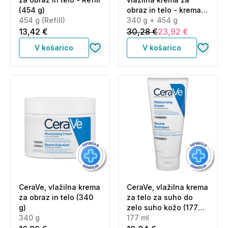
(454 g)
obraz in telo - krema +
454 g (Refill)
refill (340 g + 454 g)
340 g + 454 g
13,42 €
30,28 €
23,92 €
V košarico
V košarico
CeraVe, vlažilna krema
CeraVe, vlažilna krema
za obraz in telo (340
za telo za suho do
g)
zelo suho kožo (177
340 g
ml)
177 ml