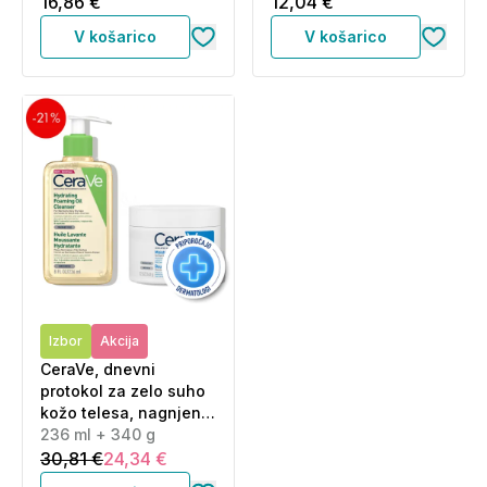
16,86 €
12,04 €
V košarico
V košarico
Izbor
Akcija
CeraVe, dnevni
protokol za zelo suho
kožo telesa, nagnjeno
k atopiji - olje in krema
236 ml + 340 g
za telo (236 ml + 340
30,81 €
24,34 €
g)