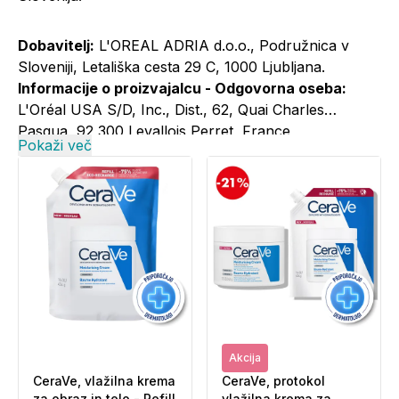
Dobavitelj:
L'OREAL ADRIA d.o.o., Podružnica v
Sloveniji, Letališka cesta 29 C, 1000 Ljubljana.
Informacije o proizvajalcu - Odgovorna oseba:
L'Oréal USA S/D, Inc., Dist., 62, Quai Charles
Pasqua, 92 300 Levallois Perret, France
Pokaži več
Informacije o proizvajalcu - Elektronski kontaktni
naslov:
+386 1 5800 981; cerave@si.oaccare.com;
cena je obračunana po ceniku operaterja//
www.cerave.si
Akcija
CeraVe, vlažilna krema
CeraVe, protokol
za obraz in telo - Refill
vlažilna krema za