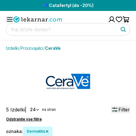
💙 Catafertyl (do -20%)
Izdelki
/
Proizvajalci
/
CeraVe
5
Izdelki
|
Filter
24
na stran
Odstranite vse filtre
oznaka
:
Dermatitis