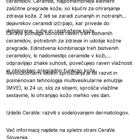
ceramidov. Ceramidi, najpomembnejši element
zaščitne pregrade kože, so ključni za ohranjanje
zdravja kože. Z leti se zaradi zunanjih in notranjih
dejavnikov ceramidi izčrpajo, kar privede do
dehidrirane, suhe in razdražene kože.
CeraVe pomaga obnoviti raven treh bistvenih
ceramidov, potrebnih za zdravje in udobje kožne
pregrade. Edinstvena kombinacija treh bistvenih
ceramidov, ki nadomestijo ceramide v koži,
odpravljajo znake suhosti, povečujejo raven vlažnosti
in obnavljajo pregradno funkcijo kože.
Revolucionarni sistem sproščanja je bil razvit in
poimenovan tehnologija multivesikularne emulzije
(MVE), ki 24 ur, sloj za slojem, sprošča vlažilne
sestavine, ki ohranjajo kožo mehko ves dan.
Izdelki CeraVe: razviti s sodelovanjem dermatologov.
Več informacij najdete na spletni strani
CeraVe
Slovenija.