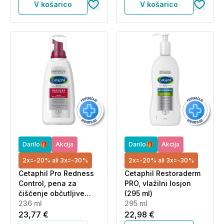
V košarico
V košarico
Darilo🎁
Akcija
Darilo🎁
Akcija
2x=-20% ali 3x=-30%
2x=-20% ali 3x=-30%
Cetaphil Pro Redness
Cetaphil Restoraderm
Control, pena za
PRO, vlažilni losjon
čiščenje občutljive
(295 ml)
kože nagnjene k
236 ml
295 ml
rozacei (236 ml)
23,77 €
22,98 €