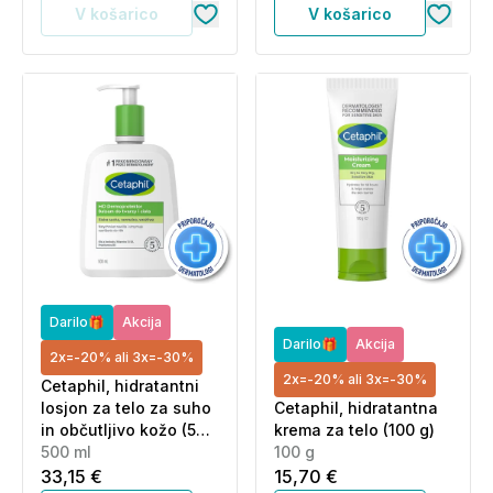
V košarico
V košarico
Darilo🎁
Akcija
Darilo🎁
Akcija
2x=-20% ali 3x=-30%
2x=-20% ali 3x=-30%
Cetaphil, hidratantni
losjon za telo za suho
Cetaphil, hidratantna
in občutljivo kožo (500
krema za telo (100 g)
ml)
500 ml
100 g
33,15 €
15,70 €