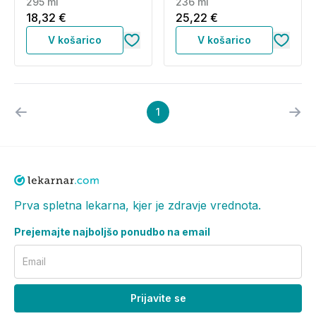
tuširanje ki obnavlja
295 ml
236 ml
kožo (295 ml)
18,32 €
25,22 €
V košarico
V košarico
1
Prva spletna lekarna, kjer je zdravje vrednota.
Prejemajte najboljšo ponudbo na email
Email
Prijavite se