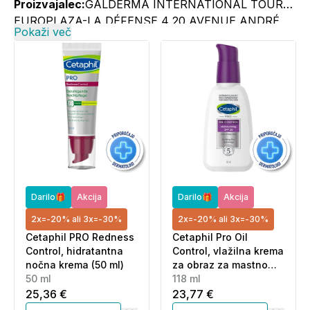
Proizvajalec:
GALDERMA INTERNATIONAL TOUR
EUROPLAZA-LA DÉFENSE 4 20 AVENUE ANDRÉ
Pokaži več
PROTIN F-92927 LA DÉFENSE CEDEX.
Darilo🎁
Akcija
Darilo🎁
Akcija
2x=-20% ali 3x=-30%
2x=-20% ali 3x=-30%
Cetaphil PRO Redness
Cetaphil Pro Oil
Control, hidratantna
Control, vlažilna krema
nočna krema (50 ml)
za obraz za mastno
50 ml
kožo nagnjeno k
118 ml
aknam - ZF30 (118 ml)
25,36 €
23,77 €