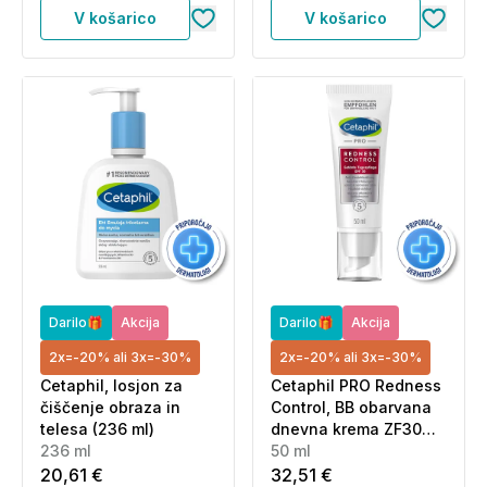
V košarico
V košarico
Darilo🎁
Akcija
Darilo🎁
Akcija
2x=-20% ali 3x=-30%
2x=-20% ali 3x=-30%
Cetaphil, losjon za
Cetaphil PRO Redness
čiščenje obraza in
Control, BB obarvana
telesa (236 ml)
dnevna krema ZF30
236 ml
(50 ml)
50 ml
20,61 €
32,51 €