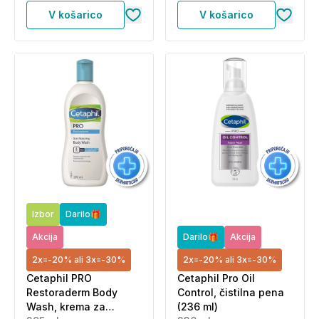
V košarico
V košarico
Izbor
Darilo🎁
Akcija
Darilo🎁
Akcija
2x=-20% ali 3x=-30%
2x=-20% ali 3x=-30%
Cetaphil PRO
Cetaphil Pro Oil
Restoraderm Body
Control, čistilna pena
Wash, krema za
(236 ml)