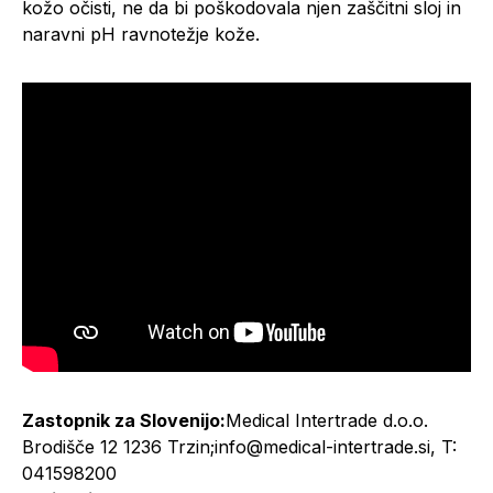
kožo očisti, ne da bi poškodovala njen zaščitni sloj in
naravni pH ravnotežje kože.
Zastopnik za Slovenijo:
Medical Intertrade d.o.o.
Brodišče 12 1236 Trzin;info@medical-intertrade.si, T:
041598200