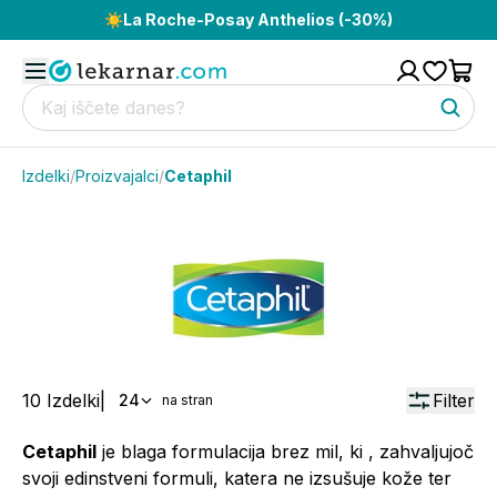
☀️
La Roche-Posay Anthelios (-30%)
Izdelki
/
Proizvajalci
/
Cetaphil
10
Izdelki
|
Filter
24
na stran
Cetaphil
je blaga formulacija brez mil, ki , zahvaljujoč
svoji edinstveni formuli, katera ne izsušuje kože ter