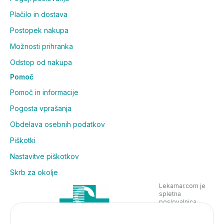
Plačilo in dostava
Postopek nakupa
Možnosti prihranka
Odstop od nakupa
Pomoč
Pomoč in informacije
Pogosta vprašanja
Obdelava osebnih podatkov
Piškotki
Nastavitve piškotkov
Skrb za okolje
Lekarnar.com je
spletna
poslovalnica
Lekarne Nove
Poljane in posluje