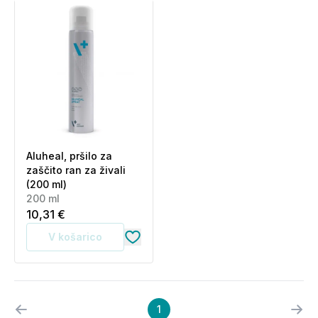
Aluheal, pršilo za
zaščito ran za živali
(200 ml)
200 ml
10,31 €
V košarico
1