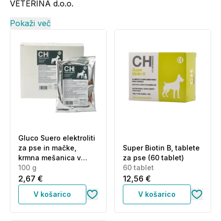
VETERINA d.o.o.
Pokaži več
Gluco Suero elektroliti
za pse in mačke,
Super Biotin B, tablete
krmna mešanica v
za pse (60 tablet)
obliki praška (100 g)
100 g
60 tablet
2,67 €
12,56 €
V košarico
V košarico