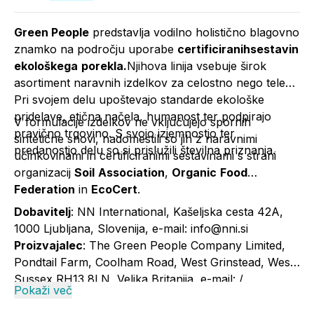
Green People
predstavlja vodilno holistično blagovno
znamko na področju uporabe
certificiranihsestavin
ekološkega
porekla.
Njihova linija vsebuje širok
asortiment naravnih izdelkov za celostno nego telesa.
Pri svojem delu upoštevajo standarde ekološke
pridelave, etična načela, humanost ter podpirajo
V formulacije izdelkov ne vključujejo spornih
pravično trgovino. S svojo izjemnostjo ter
sintetične snovi, nadomestili so jih z naravnimi
predanostjo delu so si prislužili številna priznanja.
učinkovinami in certificiranimi sestavinami s strani
organizacij
Soil
Association
,
Organic
Food
Federation
in
EcoCert
.
Dobavitelj
: NN International, Kašeljska cesta 42A,
1000 Ljubljana, Slovenija, e-mail: info@nni.si
Proizvajalec
: The Green People Company Limited,
Pondtail Farm, Coolham Road, West Grinstead, West
Sussex RH13 8LN, Velika Britanija, e-mail: /
Pokaži več