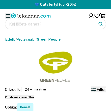
💙 Catafertyl (do -20%)
Izdelki
/
Proizvajalci
/
Green People
0
Izdelki
|
Filter
24
na stran
Odstranite vse filtre
Oblika
:
Pena