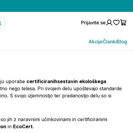
Prijavite se
Akcije
Članki
Blog
čju uporabe
certificiranihsestavin
ekološkega
ostno nego telesa. Pri svojem delu upoštevajo standarde
no. S svojo izjemnostjo ter predanostjo delu so si
so jih z naravnimi učinkovinami in certificiranimi
ion
in
EcoCert
.