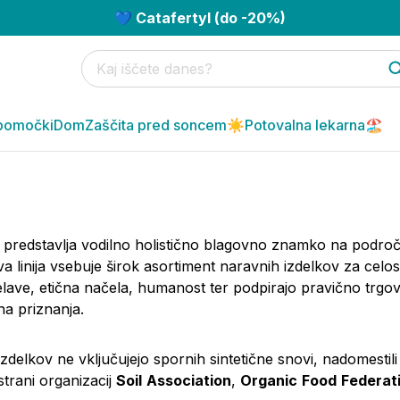
💙 Catafertyl (do -20%)
pomočki
Dom
Zaščita pred soncem☀️
Potovalna lekarna🏖️
predstavlja vodilno holistično blagovno znamko na podro
va linija vsebuje širok asortiment naravnih izdelkov za cel
lave, etična načela, humanost ter podpirajo pravično trgovi
lna priznanja.
izdelkov ne vključujejo spornih sintetične snovi, nadomestili 
strani organizacij
Soil
Association
,
Organic
Food
Federat