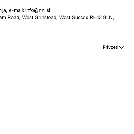
ja, e-mail: info@nni.si
ham Road, West Grinstead, West Sussex RH13 8LN,
Privzeti