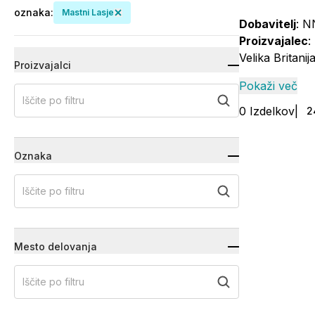
oznaka
:
Mastni Lasje
Dobavitelj
: N
Proizvajalec
:
Velika Britanija
Proizvajalci
Pokaži več
Iščite po filtru
0
Izdelkov
|
2
Oznaka
Iščite po filtru
Mesto delovanja
Iščite po filtru