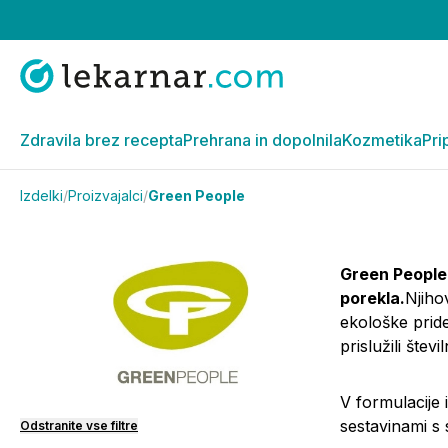
Zdravila brez recepta
Prehrana in dopolnila
Kozmetika
Pri
Izdelki
/
Proizvajalci
/
Green People
Green People
porekla.
Njiho
ekološke pride
prislužili števi
V formulacije 
sestavinami s 
Odstranite vse filtre