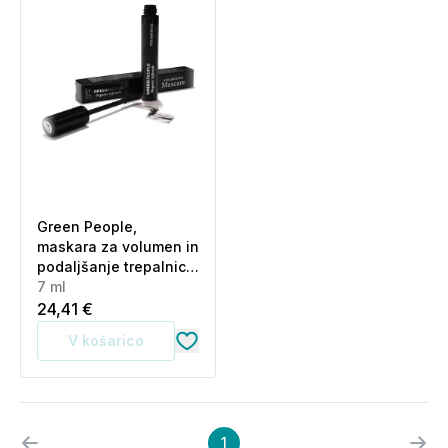
Green People,
maskara za volumen in
podaljšanje trepalnic
(7 ml)
7 ml
24,41 €
V košarico
1