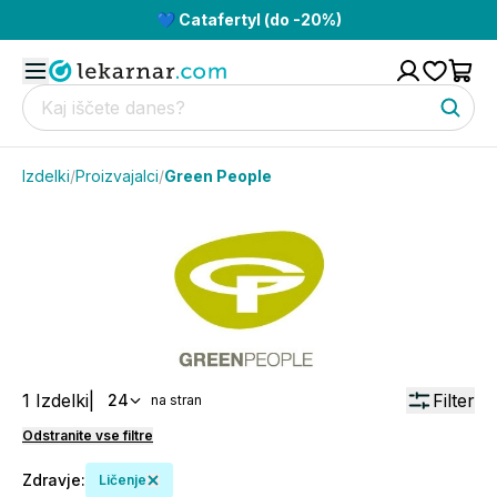
💙 Catafertyl (do -20%)
Izdelki
/
Proizvajalci
/
Green People
1
Izdelki
|
Filter
24
na stran
Odstranite vse filtre
Zdravje
:
Ličenje