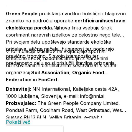
Green People
predstavlja vodilno holistično blagovno
znamko na področju uporabe
certificiranihsestavin
ekološkega
porekla.
Njihova linija vsebuje širok
asortiment naravnih izdelkov za celostno nego telesa.
Pri svojem delu upoštevajo standarde ekološke
pridelave, etična načela, humanost ter podpirajo
V formulacije izdelkov ne vključujejo spornih
pravično trgovino. S svojo izjemnostjo ter
sintetične snovi, nadomestili so jih z naravnimi
predanostjo delu so si prislužili številna priznanja.
učinkovinami in certificiranimi sestavinami s strani
organizacij
Soil
Association
,
Organic
Food
Federation
in
EcoCert
.
Dobavitelj
: NN International, Kašeljska cesta 42A,
1000 Ljubljana, Slovenija, e-mail: info@nni.si
Proizvajalec
: The Green People Company Limited,
Pondtail Farm, Coolham Road, West Grinstead, West
Sussex RH13 8LN, Velika Britanija, e-mail: /
Pokaži več