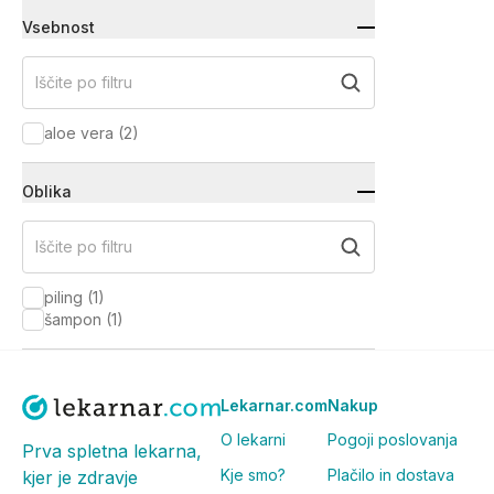
Vsebnost
Iščite po filtru
aloe vera
(
2
)
Oblika
Iščite po filtru
piling
(
1
)
šampon
(
1
)
Lekarnar.com
Nakup
O lekarni
Pogoji poslovanja
Prva spletna lekarna,
Kje smo?
Plačilo in dostava
kjer je zdravje