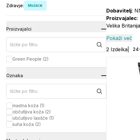
Zdravje
:
Moški
Dobavitelj
: N
Proizvajalec
:
Velika Britanija
Proizvajalci
Pokaži več
Iščite po filtru
2
Izdelka
|
24
Green People
(
2
)
Oznaka
Iščite po filtru
mastna koža
(
1
)
občutljiva koža
(
2
)
občutljivo lasišče
(
1
)
suha koža
(
2
)