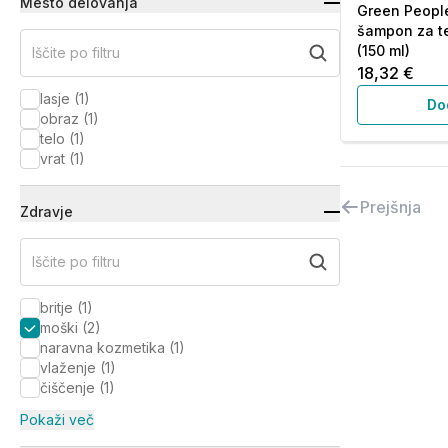
Mesto delovanja
Green People,
šampon za te
(150 ml)
Iščite po filtru
18,32 €
lasje
(
1
)
Do
obraz
(
1
)
telo
(
1
)
vrat
(
1
)
Prejšnja
Zdravje
Iščite po filtru
britje
(
1
)
moški
(
2
)
naravna kozmetika
(
1
)
vlaženje
(
1
)
čiščenje
(
1
)
Pokaži več