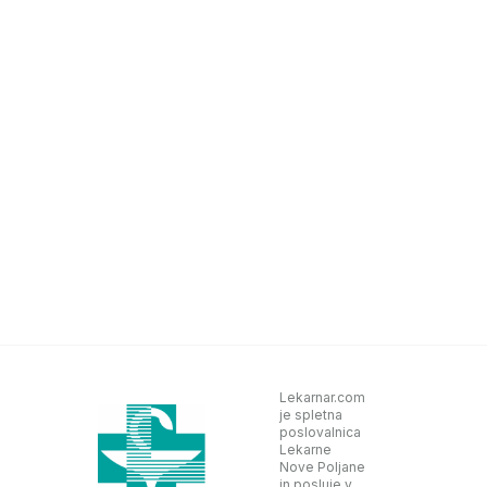
Lekarnar.com
je spletna
poslovalnica
Lekarne
Nove Poljane
in posluje v