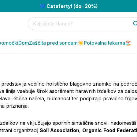
💙 Catafertyl (do -20%)
pomočki
Dom
Zaščita pred soncem☀️
Potovalna lekarna🏖️
predstavlja vodilno holistično blagovno znamko na podro
va linija vsebuje širok asortiment naravnih izdelkov za cel
lave, etična načela, humanost ter podpirajo pravično trgovi
lna priznanja.
izdelkov ne vključujejo spornih sintetične snovi, nadomestili 
strani organizacij
Soil
Association
,
Organic
Food
Federat