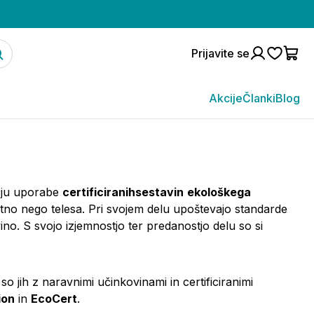
Prijavite se
Akcije
Članki
Blog
čju uporabe
certificiranihsestavin
ekološkega
ostno nego telesa. Pri svojem delu upoštevajo standarde
no. S svojo izjemnostjo ter predanostjo delu so si
so jih z naravnimi učinkovinami in certificiranimi
ion
in
EcoCert
.