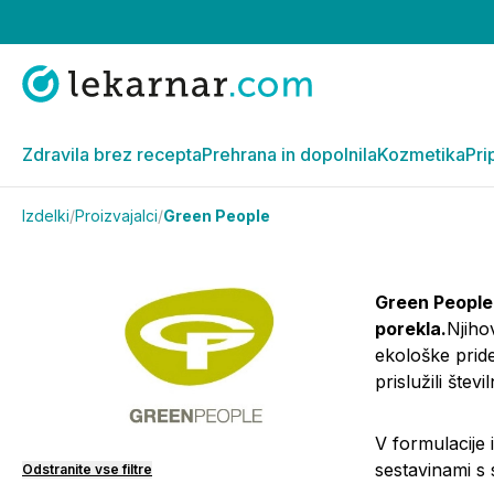
Zdravila brez recepta
Prehrana in dopolnila
Kozmetika
Pri
Izdelki
/
Proizvajalci
/
Green People
Green People
porekla.
Njiho
ekološke pride
prislužili števi
V formulacije 
sestavinami s 
Odstranite vse filtre