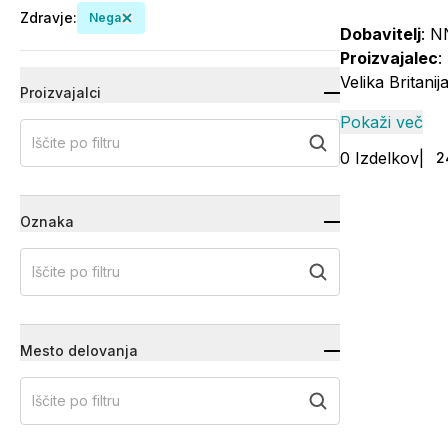
Zdravje
:
Nega
Dobavitelj
: N
Proizvajalec
:
Velika Britanija
Proizvajalci
Pokaži več
Iščite po filtru
0
Izdelkov
|
2
Oznaka
Iščite po filtru
Mesto delovanja
Iščite po filtru