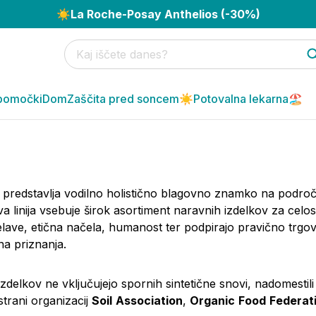
☀️
La Roche-Posay Anthelios (-30%)
pomočki
Dom
Zaščita pred soncem☀️
Potovalna lekarna🏖️
predstavlja vodilno holistično blagovno znamko na podro
va linija vsebuje širok asortiment naravnih izdelkov za cel
lave, etična načela, humanost ter podpirajo pravično trgovi
lna priznanja.
izdelkov ne vključujejo spornih sintetične snovi, nadomestili 
strani organizacij
Soil
Association
,
Organic
Food
Federat