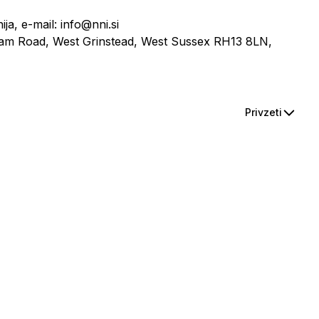
ja, e-mail: info@nni.si
ham Road, West Grinstead, West Sussex RH13 8LN,
Privzeti