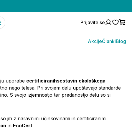
Prijavite se
Akcije
Članki
Blog
čju uporabe
certificiranihsestavin
ekološkega
ostno nego telesa. Pri svojem delu upoštevajo standarde
no. S svojo izjemnostjo ter predanostjo delu so si
so jih z naravnimi učinkovinami in certificiranimi
ion
in
EcoCert
.