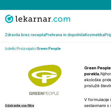
Zdravila brez recepta
Prehrana in dopolnila
Kozmetika
Pri
Izdelki
/
Proizvajalci
/
Green People
Green People
porekla.
Njiho
ekološke pride
prislužili števi
V formulacije 
sestavinami s 
Odstranite vse filtre