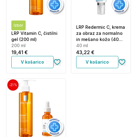
Izbor
LRP Redermic C, krema
LRP Vitamin C, čistilni
za obraz za normalno
gel (200 ml)
in mešano kožo (40
200 ml
ml)
40 ml
19,41 €
43,22 €
V košarico
V košarico