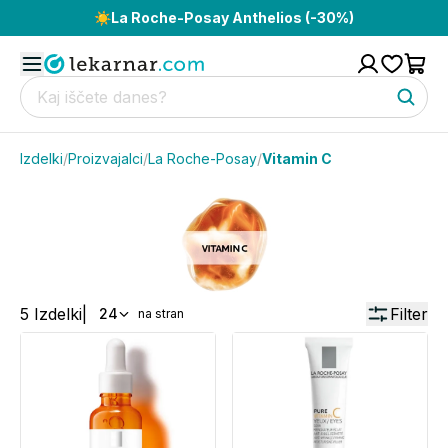
☀️
La Roche-Posay Anthelios (-30%)
Izdelki
/
Proizvajalci
/
La Roche-Posay
/
Vitamin C
5
Izdelki
|
Filter
24
na stran