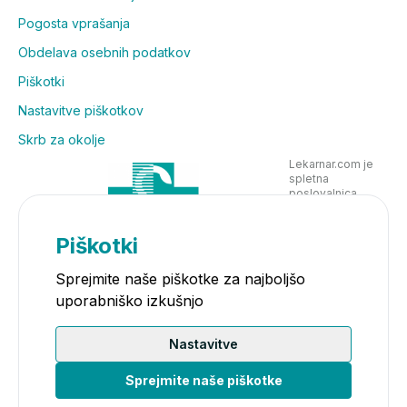
Pogosta vprašanja
Obdelava osebnih podatkov
Piškotki
Nastavitve piškotkov
Skrb za okolje
Lekarnar.com je
spletna
poslovalnica
Lekarne Nove
Poljane in posluje
v skladu z
Piškotki
zakonodajo
Sprejmite naše piškotke za najboljšo
uporabniško izkušnjo
Nastavitve
Sprejmite naše piškotke