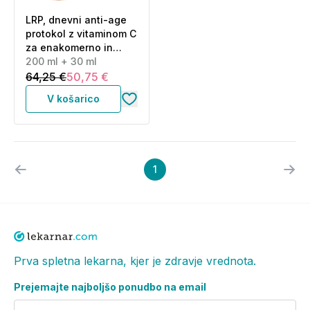
LRP, dnevni anti-age
protokol z vitaminom C
za enakomerno in
sijočo kožo (200 ml +
200 ml + 30 ml
30 ml)
64,25 €
50,75 €
V košarico
1
Prva spletna lekarna, kjer je zdravje vrednota.
Prejemajte najboljšo ponudbo na email