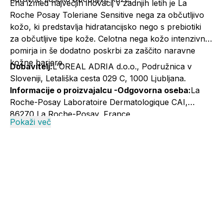
Ena izmed največjih inovacij v zadnjih letih je La
Roche Posay
Toleriane Sensitive nega za občutljivo
kožo
, ki predstavlja hidratancijsko nego s prebiotiki
za občutljive tipe kože. Celotna nega kožo intenzivno
pomirja in še dodatno poskrbi za zaščito naravne
kožne bariere.
Dobavitelj:
L'OREAL ADRIA d.o.o., Podružnica v
Sloveniji, Letališka cesta 029 C, 1000 Ljubljana.
Informacije o proizvajalcu -Odgovorna oseba:
La
Roche-Posay Laboratoire Dermatologique CAI,
86270 La Roche-Posay, France
Pokaži več
Informacije o proizvajalcu -Elektronski kontaktni
naslov:
+386 1 5800 988; larocheposay@si.oaccare.com;
cena je obračunana po ceniku operaterja//
www.laroche-posay.si