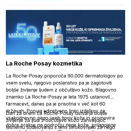
La Roche Posay kozmetika
La Roche-Posay priporoča 90.000 dermatologov po
vsem svetu, njegovo poslanstvo pa je zagotoviti
boljše življenje ljudem z občutljivo kožo. Blagovno
znamko La Roche-Posay je leta 1975 ustanovil
farmacevt, danes pa je prisotna v več kot 60
državah. Ponuja edinstveno linijo izdelkov za
Dan za dnem La Roche-Posay ustvarja boljše
vsakodnevno nego vseh tipov kože in promovira
življenje za ljudi z občutljivo kožo zahvaljujoč
dobre prakse na področju nege kože, prilagojene
tesnemu sodelovanju s temi strokovnjaki za nego