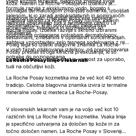
vsem kožnim težavam. Blagovna znamka svoje
kože. Namen La Roche-Posayjevih izdelkov je
formule razvija z ekskluzivno vodo, bogato s
pomagati dermatologom zmanjšati odmerke, izboljšati
selenom, ki jo zaradi antioksidativnih in pomirjujočih
skladnost in celo zmanjšati določene neželene
Izdelava takšnih La Roche-Posay formul, katerih
lastnosti uporabljajo tudi v termalnem centru La
učinke
na
kožo, ki jih povzročajo medicinska
učinkovitost, toleranca in kozmetičnost so
Roche-Posay. Izdelke razvija s skrbno izbranimi
zdravljenja.
popolnoma prilagojene potrebam dermatologov,
sestavinami, zmešanimi v optimalnih koncentracijah.
zahteva vzpostavitev zelo tesnega sodelovanja z njimi
Poleg tega so izdelki blagovne znamke La Roche-
v vseh fazah oblikovanja izdelkov, od prepoznavanja
Posay prestali stroga klinična preskušanja, ki so
potrebe do pozicioniranja.
potrdila njihovo učinkovitost in varnost za uporabo,
La Roche Posay linije v lekarnah
tudi na občutljivi koži.
La Roche Posay kozmetika ima že več kot 40 letno
tradicijo. Celotna blagovna znamka izvira iz termalne
mineralne vode iz mesteca La Roche-Posay.
V slovenskih lekarnah vam je na voljo več kot 10
različnih linij La Roche Posay kozmetike. Vsaka linija
je specifično ustvarjena za določen tip kože in za
točno določen namen. La Roche Posay v Sloveniji