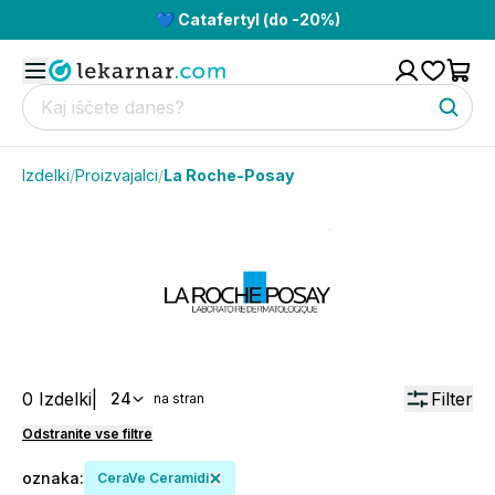
💙 Catafertyl (do -20%)
Izdelki
/
Proizvajalci
/
La Roche-Posay
0
Izdelki
|
Filter
24
na stran
Odstranite vse filtre
oznaka
:
CeraVe Ceramidi