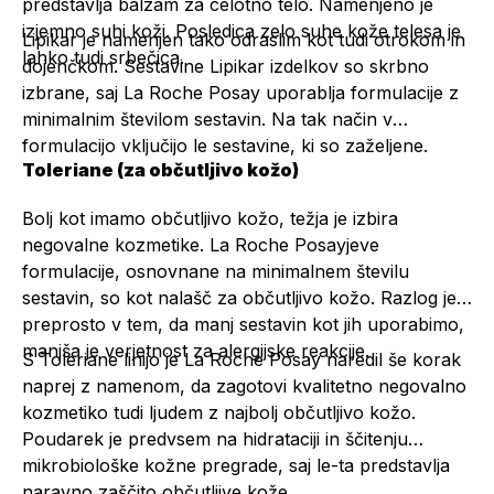
predstavlja balzam za celotno telo. Namenjeno je
izjemno suhi koži. Posledica zelo suhe kože telesa je
Lipikar je namenjen tako odraslim kot tudi otrokom in
lahko tudi srbečica.
dojenčkom. Sestavine Lipikar izdelkov so skrbno
izbrane, saj La Roche Posay uporablja formulacije z
minimalnim številom sestavin. Na tak način v
formulacijo vključijo le sestavine, ki so zaželjene.
Toleriane (za občutljivo kožo)
Bolj kot imamo občutljivo kožo, težja je izbira
negovalne kozmetike. La Roche Posayjeve
formulacije, osnovnane na minimalnem številu
sestavin, so kot nalašč za občutljivo kožo. Razlog je
preprosto v tem, da manj sestavin kot jih uporabimo,
manjša je verjetnost za alergijske reakcije.
S Toleriane linijo je La Roche Posay naredil še korak
naprej z namenom, da zagotovi kvalitetno negovalno
kozmetiko tudi ljudem z najbolj občutljivo kožo.
Poudarek je predvsem na hidrataciji in ščitenju
mikrobiološke kožne pregrade, saj le-ta predstavlja
naravno zaščito občutljive kože.