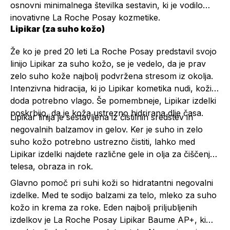
osnovni minimalnega številka sestavin, ki je vodilo
inovativne La Roche Posay kozmetike.
Lipikar (za suho kožo)
Že ko je pred 20 leti La Roche Posay predstavil svojo
linijo Lipikar za suho kožo, se je vedelo, da je prav
zelo suho kože najbolj podvržena stresom iz okolja.
Intenzivna hidracija, ki jo Lipikar kometika nudi, koži
doda potrebno vlago. Še pomembneje, Lipikar izdelki
poskrbijo, da je koža ustrezno hidrirana dlje časa.
Lipikar linija je sestavljena iz čistilnih sredstev in
negovalnih balzamov in gelov. Ker je suho in zelo
suho kožo potrebno ustrezno čistiti, lahko med
Lipikar izdelki najdete različne gele in olja za čiščenje
telesa, obraza in rok.
Glavno pomoč pri suhi koži so hidratantni negovalni
izdelke. Med te sodijo balzami za telo, mleko za suho
kožo in krema za roke. Eden najbolj priljubljenih
izdelkov je
La Roche Posay Lipikar Baume AP+
, ki