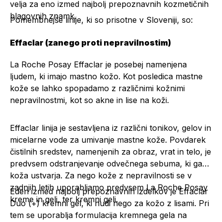
velja za eno izmed najbolj prepoznavnih kozmetičnih
blagovnih znamk.
Pomembnejše linije, ki so prisotne v Sloveniji, so:
Effaclar (zanego proti nepravilnostim)
La Roche Posay Effaclar je posebej namenjena
ljudem, ki imajo mastno kožo. Kot posledica mastne
kože se lahko spopadamo z različnimi kožnimi
nepravilnostmi, kot so akne in lise na koži.
Effaclar linija je sestavljena iz različni tonikov, gelov in
micelarne vode za umivanje mastne kože. Povdarek
čistilnih sredstev, namenjenih za obraz, vrat in telo, je
predvsem odstranjevanje odvečnega sebuma, ki ga
koža ustvarja. Za nego kože z nepravilnosti se v
zadnjih letih uporabljamo predvsem La Roche Posay
Eden izmed najbolj prepoznavnih izdelkov je
Effaclar
kreme in geli, ter kremni geli.
Duo (+) kremni gel
, ki nudi nego za kožo z lisami. Pri
tem se uporablja formulacija kremnega gela na