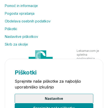
Pomoč in informacije
Pogosta vprašanja
Obdelava osebnih podatkov
Piškotki
Nastavitve piškotkov
Skrb za okolje
Lekarnar.com je
spletna
poslovalnica
Lekarne Nove
Poljane in posluje
v skladu z
Piškotki
zakonodajo
Sprejmite naše piškotke za najboljšo
uporabniško izkušnjo
Nastavitve