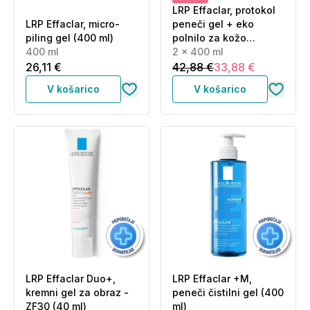
LRP Effaclar, protokol
LRP Effaclar, micro-
peneči gel + eko
piling gel (400 ml)
polnilo za kožo
400 ml
nagnjeno k aknam in
2 x 400 ml
nepravilnostim (2 x
26,11 €
42,88 €
33,88 €
400 ml)
V košarico
V košarico
LRP Effaclar Duo+,
LRP Effaclar +M,
kremni gel za obraz -
peneči čistilni gel (400
ZF30 (40 ml)
ml)