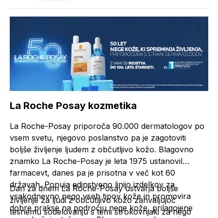
La Roche Posay kozmetika
La Roche-Posay priporoča 90.000 dermatologov po
vsem svetu, njegovo poslanstvo pa je zagotoviti
boljše življenje ljudem z občutljivo kožo. Blagovno
znamko La Roche-Posay je leta 1975 ustanovil
farmacevt, danes pa je prisotna v več kot 60
državah. Ponuja edinstveno linijo izdelkov za
Dan za dnem La Roche-Posay ustvarja boljše
vsakodnevno nego vseh tipov kože in promovira
življenje za ljudi z občutljivo kožo zahvaljujoč
dobre prakse na področju nege kože, prilagojene
tesnemu sodelovanju s temi strokovnjaki za nego