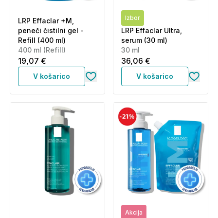
Izbor
LRP Effaclar +M,
peneči čistilni gel -
LRP Effaclar Ultra,
Refill (400 ml)
serum (30 ml)
400 ml (Refill)
30 ml
19,07 €
36,06 €
V košarico
V košarico
Akcija