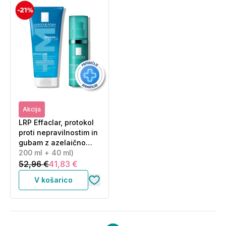
Akcija
LRP Effaclar, protokol
proti nepravilnostim in
gubam z azelaično
kislino (200 ml + 40
200 ml + 40 ml)
ml)
52,96 €
41,83 €
V košarico