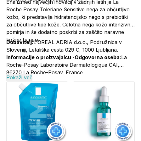
Ena izmed največjih inovacij v zadnjih letih je La
Roche Posay
Toleriane Sensitive nega za občutljivo
kožo
, ki predstavlja hidratancijsko nego s prebiotiki
za občutljive tipe kože. Celotna nega kožo intenzivno
pomirja in še dodatno poskrbi za zaščito naravne
kožne bariere.
Dobavitelj:
L'OREAL ADRIA d.o.o., Podružnica v
Sloveniji, Letališka cesta 029 C, 1000 Ljubljana.
Informacije o proizvajalcu -Odgovorna oseba:
La
Roche-Posay Laboratoire Dermatologique CAI,
86270 La Roche-Posay, France
Pokaži več
Informacije o proizvajalcu -Elektronski kontaktni
naslov:
+386 1 5800 988; larocheposay@si.oaccare.com;
cena je obračunana po ceniku operaterja//
www.laroche-posay.si