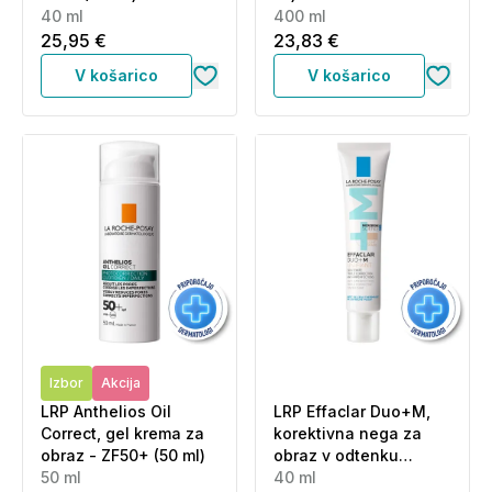
40 ml
400 ml
25,95 €
23,83 €
V košarico
V košarico
Izbor
Akcija
LRP Anthelios Oil
LRP Effaclar Duo+M,
Correct, gel krema za
korektivna nega za
obraz - ZF50+ (50 ml)
obraz v odtenku
50 ml
Unifiant Light (40 ml)
40 ml