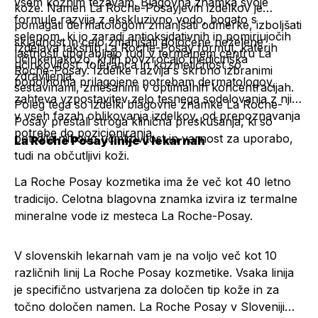
vsem kožnim težavam. Blagovna znamka svoje
kože. Namen La Roche-Posayjevih izdelkov je
formule razvija z ekskluzivno vodo, bogato s
pomagati dermatologom zmanjšati odmerke, izboljšati
selenom, ki jo zaradi antioksidativnih in pomirjujočih
skladnost in celo zmanjšati določene neželene
Izdelava takšnih La Roche-Posay formul, katerih
lastnosti uporabljajo tudi v termalnem centru La
učinke
na
kožo, ki jih povzročajo medicinska
učinkovitost, toleranca in kozmetičnost so
Roche-Posay. Izdelke razvija s skrbno izbranimi
zdravljenja.
popolnoma prilagojene potrebam dermatologov,
sestavinami, zmešanimi v optimalnih koncentracijah.
zahteva vzpostavitev zelo tesnega sodelovanja z njimi
Poleg tega so izdelki blagovne znamke La Roche-
v vseh fazah oblikovanja izdelkov, od prepoznavanja
Posay prestali stroga klinična preskušanja, ki so
potrebe do pozicioniranja.
potrdila njihovo učinkovitost in varnost za uporabo,
La Roche Posay linije v lekarnah
tudi na občutljivi koži.
La Roche Posay kozmetika ima že več kot 40 letno
tradicijo. Celotna blagovna znamka izvira iz termalne
mineralne vode iz mesteca La Roche-Posay.
V slovenskih lekarnah vam je na voljo več kot 10
različnih linij La Roche Posay kozmetike. Vsaka linija
je specifično ustvarjena za določen tip kože in za
točno določen namen. La Roche Posay v Sloveniji