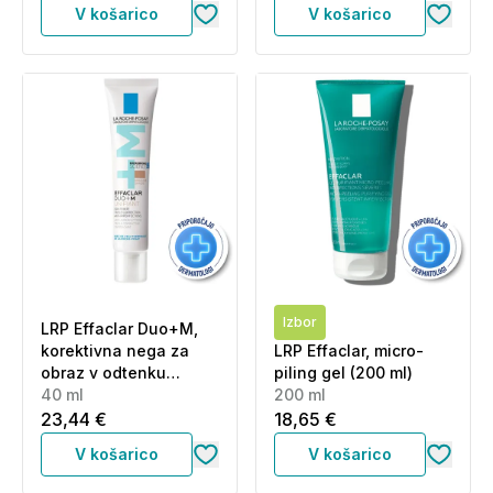
V košarico
V košarico
peneči čistilni gel (40
ml + 200 ml)
Izbor
LRP Effaclar Duo+M,
korektivna nega za
LRP Effaclar, micro-
obraz v odtenku
piling gel (200 ml)
Medium (40 ml)
40 ml
200 ml
23,44 €
18,65 €
V košarico
V košarico