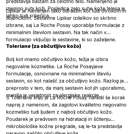
predstavlja balzam za celotno telo. Namenjeno je
izjemno suhi koži. Posledica zelo suhe kože telesa je
Lipikar je namenjen tako odraslim kot tudi otrokom in
lahko tudi srbečica.
dojenčkom. Sestavine Lipikar izdelkov so skrbno
izbrane, saj La Roche Posay uporablja formulacije z
minimalnim številom sestavin. Na tak način v
formulacijo vključijo le sestavine, ki so zaželjene.
Toleriane (za občutljivo kožo)
Bolj kot imamo občutljivo kožo, težja je izbira
negovalne kozmetike. La Roche Posayjeve
formulacije, osnovnane na minimalnem številu
sestavin, so kot nalašč za občutljivo kožo. Razlog je
preprosto v tem, da manj sestavin kot jih uporabimo,
manjša je verjetnost za alergijske reakcije.
S Toleriane linijo je La Roche Posay naredil še korak
naprej z namenom, da zagotovi kvalitetno negovalno
kozmetiko tudi ljudem z najbolj občutljivo kožo.
Poudarek je predvsem na hidrataciji in ščitenju
mikrobiološke kožne pregrade, saj le-ta predstavlja
naravno zaščito občutljive kože.