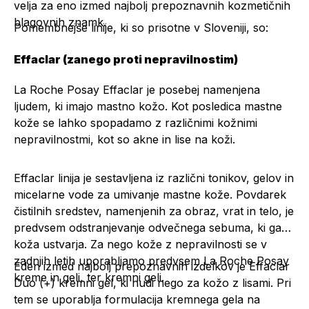
velja za eno izmed najbolj prepoznavnih kozmetičnih
blagovnih znamk.
Pomembnejše linije, ki so prisotne v Sloveniji, so:
Effaclar (zanego proti nepravilnostim)
La Roche Posay Effaclar je posebej namenjena
ljudem, ki imajo mastno kožo. Kot posledica mastne
kože se lahko spopadamo z različnimi kožnimi
nepravilnostmi, kot so akne in lise na koži.
Effaclar linija je sestavljena iz različni tonikov, gelov in
micelarne vode za umivanje mastne kože. Povdarek
čistilnih sredstev, namenjenih za obraz, vrat in telo, je
predvsem odstranjevanje odvečnega sebuma, ki ga
koža ustvarja. Za nego kože z nepravilnosti se v
zadnjih letih uporabljamo predvsem La Roche Posay
Eden izmed najbolj prepoznavnih izdelkov je
Effaclar
kreme in geli, ter kremni geli.
Duo (+) kremni gel
, ki nudi nego za kožo z lisami. Pri
tem se uporablja formulacija kremnega gela na