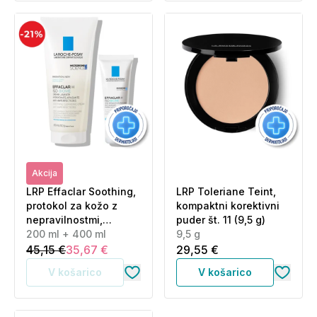
Akcija
LRP Effaclar Soothing,
LRP Toleriane Teint,
protokol za kožo z
kompaktni korektivni
nepravilnostmi,
puder št. 11 (9,5 g)
izsušeno s tretmaji (40
200 ml + 400 ml
9,5 g
ml + 200 ml)
45,15 €
35,67 €
29,55 €
V košarico
V košarico