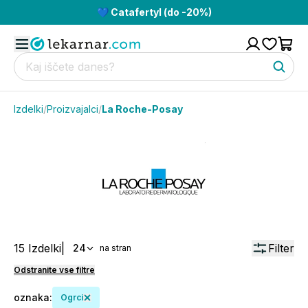
💙 Catafertyl (do -20%)
Izdelki
/
Proizvajalci
/
La Roche-Posay
15
Izdelki
|
Filter
24
na stran
Odstranite vse filtre
oznaka
:
Ogrci