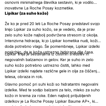
osnovni minimalnega številka sestavin, ki je vodilo
inovativne La Roche Posay kozmetike.
Lipikar (za suho kožo)
Že ko je pred 20 leti La Roche Posay predstavil svojo
linijo Lipikar za suho kožo, se je vedelo, da je prav
zelo suho kože najbolj podvržena stresom iz okolja.
Intenzivna hidracija, ki jo Lipikar kometika nudi, koži
doda potrebno vlago. Še pomembneje, Lipikar izdelki
poskrbijo, da je koža ustrezno hidrirana dlje časa.
Lipikar linija je sestavljena iz čistilnih sredstev in
negovalnih balzamov in gelov. Ker je suho in zelo
suho kožo potrebno ustrezno čistiti, lahko med
Lipikar izdelki najdete različne gele in olja za čiščenje
telesa, obraza in rok.
Glavno pomoč pri suhi koži so hidratantni negovalni
izdelke. Med te sodijo balzami za telo, mleko za suho
kožo in krema za roke. Eden najbolj priljubljenih
izdelkov je
La Roche Posay Lipikar Baume AP+
, ki