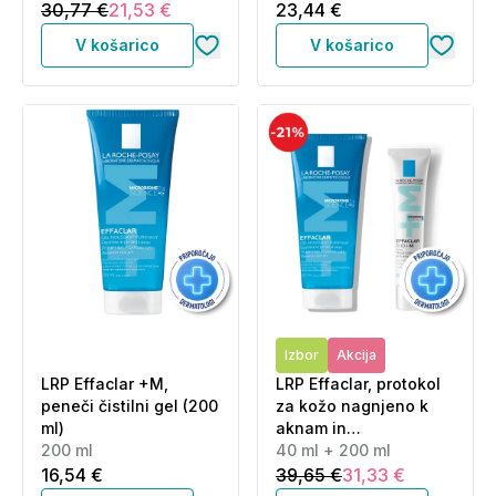
30,77 €
21,53 €
23,44 €
V košarico
V košarico
Izbor
Akcija
LRP Effaclar +M,
LRP Effaclar, protokol
peneči čistilni gel (200
za kožo nagnjeno k
ml)
aknam in
200 ml
nepravilnostim -
40 ml + 200 ml
Duo+M trojna
16,54 €
39,65 €
31,33 €
korektivna nega +