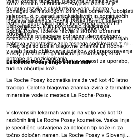
vsem kožnim težavam. Blagovna znamka svoje
kože. Namen La Roche-Posayjevih izdelkov je
formule razvija z ekskluzivno vodo, bogato s
pomagati dermatologom zmanjšati odmerke, izboljšati
selenom, ki jo zaradi antioksidativnih in pomirjujočih
skladnost in celo zmanjšati določene neželene
Izdelava takšnih La Roche-Posay formul, katerih
lastnosti uporabljajo tudi v termalnem centru La
učinke
na
kožo, ki jih povzročajo medicinska
učinkovitost, toleranca in kozmetičnost so
Roche-Posay. Izdelke razvija s skrbno izbranimi
zdravljenja.
popolnoma prilagojene potrebam dermatologov,
sestavinami, zmešanimi v optimalnih koncentracijah.
zahteva vzpostavitev zelo tesnega sodelovanja z njimi
Poleg tega so izdelki blagovne znamke La Roche-
v vseh fazah oblikovanja izdelkov, od prepoznavanja
Posay prestali stroga klinična preskušanja, ki so
potrebe do pozicioniranja.
potrdila njihovo učinkovitost in varnost za uporabo,
La Roche Posay linije v lekarnah
tudi na občutljivi koži.
La Roche Posay kozmetika ima že več kot 40 letno
tradicijo. Celotna blagovna znamka izvira iz termalne
mineralne vode iz mesteca La Roche-Posay.
V slovenskih lekarnah vam je na voljo več kot 10
različnih linij La Roche Posay kozmetike. Vsaka linija
je specifično ustvarjena za določen tip kože in za
točno določen namen. La Roche Posay v Sloveniji