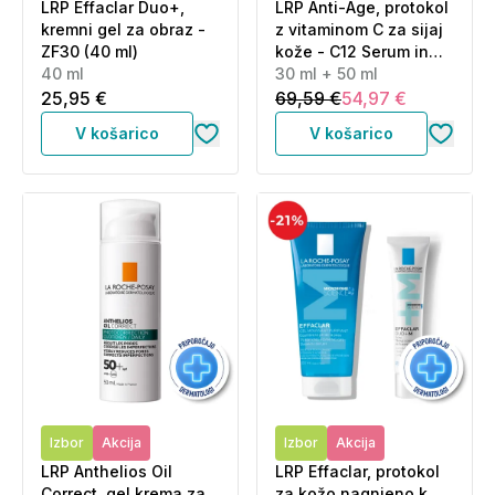
LRP Effaclar Duo+,
LRP Anti-Age, protokol
kremni gel za obraz -
z vitaminom C za sijaj
ZF30 (40 ml)
kože - C12 Serum in
40 ml
UVMune Fluid - ZF50+
30 ml + 50 ml
(30 ml + 50 ml)
25,95 €
69,59 €
54,97 €
V košarico
V košarico
Izbor
Akcija
Izbor
Akcija
LRP Anthelios Oil
LRP Effaclar, protokol
Correct, gel krema za
za kožo nagnjeno k