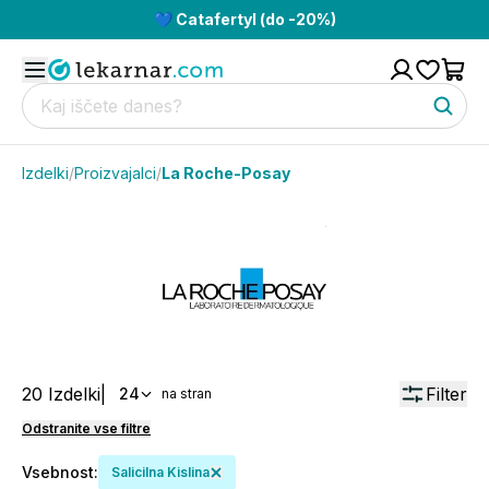
💙 Catafertyl (do -20%)
Izdelki
/
Proizvajalci
/
La Roche-Posay
20
Izdelki
|
Filter
24
na stran
Odstranite vse filtre
Vsebnost
:
Salicilna Kislina