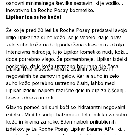
osnovni minimalnega številka sestavin, ki je vodilo
inovativne La Roche Posay kozmetike.
Lipikar (za suho kožo)
Že ko je pred 20 leti La Roche Posay predstavil svojo
linijo Lipikar za suho kožo, se je vedelo, da je prav
zelo suho kože najbolj podvržena stresom iz okolja.
Intenzivna hidracija, ki jo Lipikar kometika nudi, koži
doda potrebno vlago. Še pomembneje, Lipikar izdelki
poskrbijo, da je koža ustrezno hidrirana dlje časa.
Lipikar linija je sestavljena iz čistilnih sredstev in
negovalnih balzamov in gelov. Ker je suho in zelo
suho kožo potrebno ustrezno čistiti, lahko med
Lipikar izdelki najdete različne gele in olja za čiščenje
telesa, obraza in rok.
Glavno pomoč pri suhi koži so hidratantni negovalni
izdelke. Med te sodijo balzami za telo, mleko za suho
kožo in krema za roke. Eden najbolj priljubljenih
izdelkov je
La Roche Posay Lipikar Baume AP+
, ki