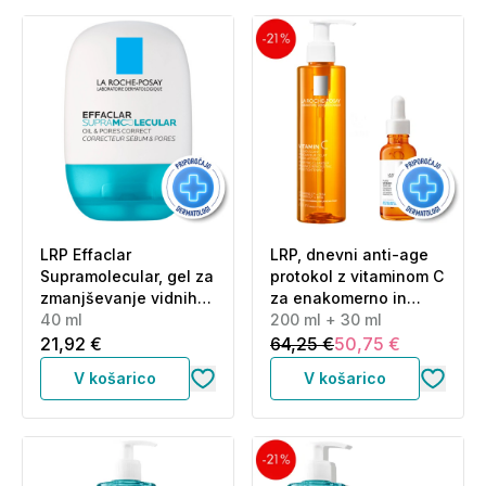
LRP Effaclar
LRP, dnevni anti-age
Supramolecular, gel za
protokol z vitaminom C
zmanjševanje vidnih
za enakomerno in
por in presežnega
40 ml
sijočo kožo (200 ml +
200 ml + 30 ml
sebuma (40 ml)
30 ml)
21,92 €
64,25 €
50,75 €
V košarico
V košarico