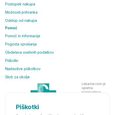
Postopek nakupa
Možnosti prihranka
Odstop od nakupa
Pomoč
Pomoč in informacije
Pogosta vprašanja
Obdelava osebnih podatkov
Piškotki
Nastavitve piškotkov
Skrb za okolje
Lekarnar.com je
spletna
poslovalnica
Lekarne Nove
Poljane in posluje
v skladu z
Piškotki
zakonodajo