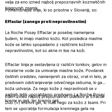
velja za eno izmed najbolj prepoznavnih kozmetičnih
blagovnih znamk.
Pomembnejše linije, ki so prisotne v Sloveniji, so:
Effaclar (zanego proti nepravilnostim)
La Roche Posay Effaclar je posebej namenjena
ljudem, ki imajo mastno kožo. Kot posledica mastne
kože se lahko spopadamo z različnimi kožnimi
nepravilnostmi, kot so akne in lise na koži.
Effaclar linija je sestavljena iz različni tonikov, gelov in
micelarne vode za umivanje mastne kože. Povdarek
čistilnih sredstev, namenjenih za obraz, vrat in telo, je
predvsem odstranjevanje odvečnega sebuma, ki ga
koža ustvarja. Za nego kože z nepravilnosti se v
zadnjih letih uporabljamo predvsem La Roche Posay
Eden izmed najbolj prepoznavnih izdelkov je
Effaclar
kreme in geli, ter kremni geli.
Duo (+) kremni gel
, ki nudi nego za kožo z lisami. Pri
tem se uporablja formulacija kremnega gela na