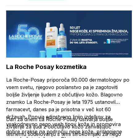
La Roche Posay kozmetika
La Roche-Posay priporoča 90.000 dermatologov po
vsem svetu, njegovo poslanstvo pa je zagotoviti
boljše življenje ljudem z občutljivo kožo. Blagovno
znamko La Roche-Posay je leta 1975 ustanovil
farmacevt, danes pa je prisotna v več kot 60
državah. Ponuja edinstveno linijo izdelkov za
Dan za dnem La Roche-Posay ustvarja boljše
vsakodnevno nego vseh tipov kože in promovira
življenje za ljudi z občutljivo kožo zahvaljujoč
dobre prakse na področju nege kože, prilagojene
tesnemu sodelovanju s temi strokovnjaki za nego