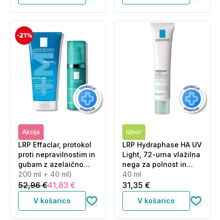
Akcija
Izbor
LRP Effaclar, protokol
LRP Hydraphase HA UV
proti nepravilnostim in
Light, 72-urna vlažilna
gubam z azelaično
nega za polnost in
kislino (200 ml + 40
200 ml + 40 ml)
sijaj kože - ZF 25 (40
40 ml
ml)
ml)
52,96 €
41,83 €
31,35 €
V košarico
V košarico