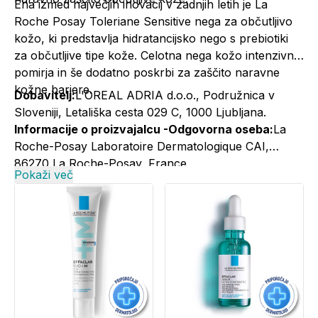
Ena izmed največjih inovacij v zadnjih letih je La
Roche Posay
Toleriane Sensitive nega za občutljivo
kožo
, ki predstavlja hidratancijsko nego s prebiotiki
za občutljive tipe kože. Celotna nega kožo intenzivno
pomirja in še dodatno poskrbi za zaščito naravne
kožne bariere.
Dobavitelj:
L'OREAL ADRIA d.o.o., Podružnica v
Sloveniji, Letališka cesta 029 C, 1000 Ljubljana.
Informacije o proizvajalcu -Odgovorna oseba:
La
Roche-Posay Laboratoire Dermatologique CAI,
86270 La Roche-Posay, France
Pokaži več
Informacije o proizvajalcu -Elektronski kontaktni
naslov:
+386 1 5800 988; larocheposay@si.oaccare.com;
cena je obračunana po ceniku operaterja//
www.laroche-posay.si