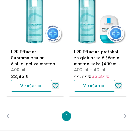
LRP Effaclar
LRP Effaclar, protokol
Supramolecular,
za globinsko čiščenje
čistilni gel za mastno
mastne kože (400 ml +
kožo (400 ml)
400 ml
40 ml)
400 ml + 40 ml
22,85 €
44,77 €
35,37 €
V košarico
V košarico
1