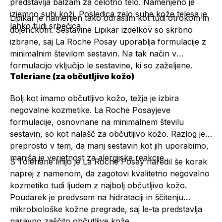
predstavlja balzam za celotno telo. Namenjeno je
izjemno suhi koži. Posledica zelo suhe kože telesa je
Lipikar je namenjen tako odraslim kot tudi otrokom in
lahko tudi srbečica.
dojenčkom. Sestavine Lipikar izdelkov so skrbno
izbrane, saj La Roche Posay uporablja formulacije z
minimalnim številom sestavin. Na tak način v
formulacijo vključijo le sestavine, ki so zaželjene.
Toleriane (za občutljivo kožo)
Bolj kot imamo občutljivo kožo, težja je izbira
negovalne kozmetike. La Roche Posayjeve
formulacije, osnovnane na minimalnem številu
sestavin, so kot nalašč za občutljivo kožo. Razlog je
preprosto v tem, da manj sestavin kot jih uporabimo,
manjša je verjetnost za alergijske reakcije.
S Toleriane linijo je La Roche Posay naredil še korak
naprej z namenom, da zagotovi kvalitetno negovalno
kozmetiko tudi ljudem z najbolj občutljivo kožo.
Poudarek je predvsem na hidrataciji in ščitenju
mikrobiološke kožne pregrade, saj le-ta predstavlja
naravno zaščito občutljive kože.