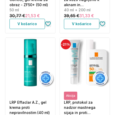
obraz - ZF50+ (50 ml)
aknam in
50 ml
nepravilnostim -
40 ml + 200 ml
Duo+M trojna
30,77 €
21,53 €
39,65 €
31,33 €
korektivna nega +
V košarico
V košarico
peneči čistilni gel (40
ml + 200 ml)
Akcija
LRP Effaclar A.Z., gel
LRP, protokol za
krema proti
nadzor mastnega
nepravilnostim (40 ml)
sijaja in proti