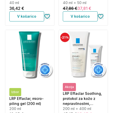
40 ml
nepravilnostim (40 ml
40 ml + 50 ml
+ 50 ml)
36,42 €
47,86 €
37,81 €
V košarico
V košarico
Akcija
Izbor
LRP Effaclar Soothing,
LRP Effaclar, micro-
protokol za kožo z
piling gel (200 ml)
nepravilnostmi,
200 ml
izsušeno s tretmaji (40
200 ml + 400 ml