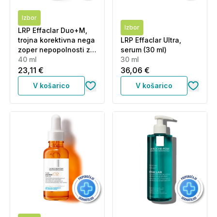
Izbor
Izbor
LRP Effaclar Duo+M,
trojna korektivna nega
LRP Effaclar Ultra,
zoper nepopolnosti za
serum (30 ml)
mastno kožo (40 ml)
40 ml
30 ml
23,11 €
36,06 €
V košarico
V košarico