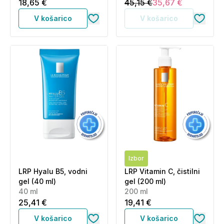
ml + 200 ml)
18,65 €
45,15 €
35,67 €
V košarico
V košarico
Izbor
LRP Hyalu B5, vodni
LRP Vitamin C, čistilni
gel (40 ml)
gel (200 ml)
40 ml
200 ml
25,41 €
19,41 €
V košarico
V košarico