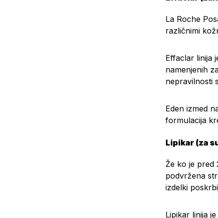
La Roche Posa
različnimi kož
Effaclar linij
namenjenih za
nepravilnosti 
Eden izmed na
formulacija kr
Lipikar (za 
Že ko je pred 
podvržena stre
izdelki poskrb
Lipikar linija