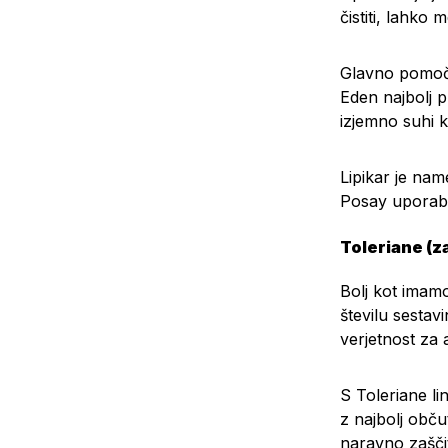
čistiti, lahko 
Glavno pomoč p
Eden najbolj pr
izjemno suhi k
Lipikar je nam
Posay uporablj
Toleriane (z
Bolj kot imam
številu sestav
verjetnost za a
S Toleriane l
z najbolj obču
naravno zaščit