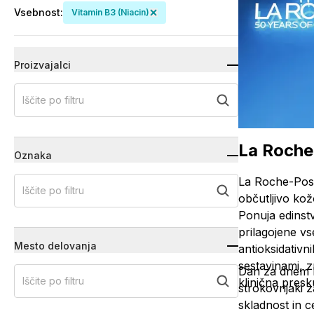
Vsebnost
:
Vitamin B3 (niacin)
Proizvajalci
Iščite po filtru
La Roche
Oznaka
La Roche-Posa
Iščite po filtru
občutljivo ko
Ponuja edinst
prilagojene v
Mesto delovanja
antioksidativn
sestavinami, 
Dan za dnem La
Iščite po filtru
klinična presk
strokovnjaki 
skladnost in 