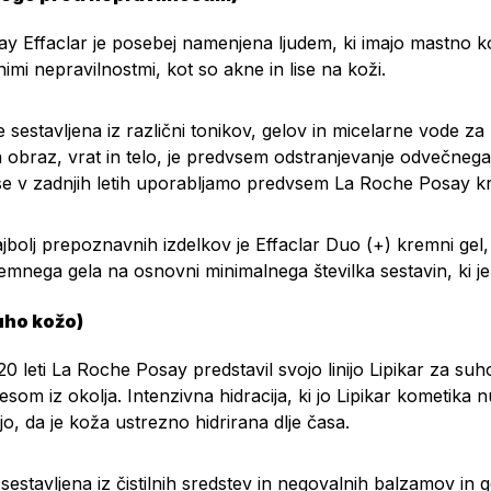
y Effaclar je posebej namenjena ljudem, ki imajo mastno 
nimi nepravilnostmi, kot so akne in lise na koži.
a je sestavljena iz različni tonikov, gelov in micelarne vode 
 obraz, vrat in telo, je predvsem odstranjevanje odvečnega
se v zadnjih letih uporabljamo predvsem La Roche Posay krem
jbolj prepoznavnih izdelkov je
Effaclar Duo (+) kremni gel
emnega gela na osnovni minimalnega številka sestavin, ki j
suho kožo)
20 leti La Roche Posay predstavil svojo linijo Lipikar za su
som iz okolja. Intenzivna hidracija, ki jo Lipikar kometika
ijo, da je koža ustrezno hidrirana dlje časa.
 je sestavljena iz čistilnih sredstev in negovalnih balzamov 