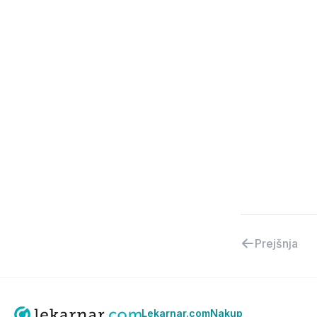
Prejšnja
Lekarnar.com
Nakup