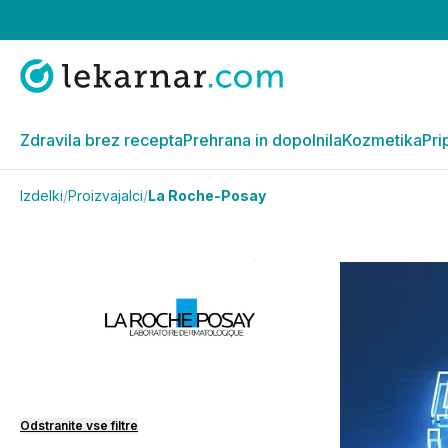
Zdravila brez recepta
Prehrana in dopolnila
Kozmetika
Pri
Izdelki
/
Proizvajalci
/
La Roche-Posay
Odstranite vse filtre