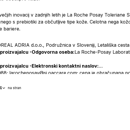
ečjih inovacij v zadnjih letih je La Roche Posay
Toleriane S
 nego s prebiotiki za občutljive tipe kože. Celotna nega kož
 bariere.
OREAL ADRIA d.o.o., Podružnica v Sloveniji, Letališka cesta
 proizvajalcu -Odgovorna oseba:
La Roche-Posay Laborat
 proizvajalcu -Elektronski kontaktni naslov:
88; larocheposay@si.oaccare.com; cena je obračunana po 
4
na stran