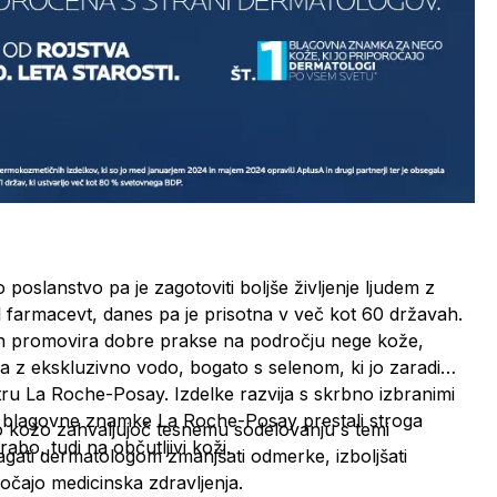
slanstvo pa je zagotoviti boljše življenje ljudem z
 farmacevt, danes pa je prisotna v več kot 60 državah.
 in promovira dobre prakse na področju nege kože,
 z ekskluzivno vodo, bogato s selenom, ki jo zaradi
ntru La Roche-Posay. Izdelke razvija s skrbno izbranimi
ki blagovne znamke La Roche-Posay prestali stroga
vo kožo zahvaljujoč tesnemu sodelovanju s temi
abo, tudi na občutljivi koži.
gati dermatologom zmanjšati odmerke, izboljšati
ročajo medicinska zdravljenja.