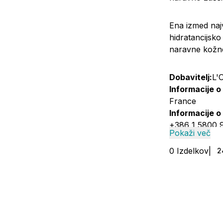
Ena izmed najv
hidratancijsko
naravne kožne
Dobavitelj:
L'
Informacije o
France
Informacije o
+386 1 5800 9
Pokaži več
0
Izdelkov
|
2