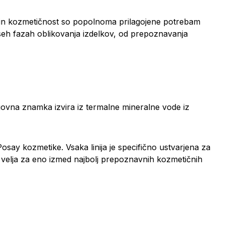
a in kozmetičnost so popolnoma prilagojene potrebam
seh fazah oblikovanja izdelkov, od prepoznavanja
govna znamka izvira iz termalne mineralne vode iz
Posay kozmetike. Vsaka linija je specifično ustvarjena za
 velja za eno izmed najbolj prepoznavnih kozmetičnih