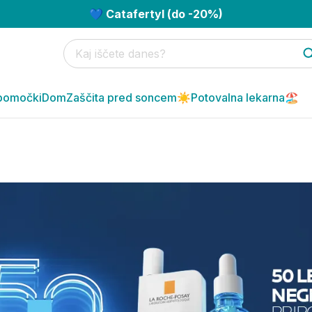
💙 Catafertyl (do -20%)
pomočki
Dom
Zaščita pred soncem☀️
Potovalna lekarna🏖️