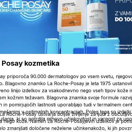
 Posay kozmetika
y priporoča 90.000 dermatologov po vsem svetu, njegovo po
žo. Blagovno znamko La Roche-Posay je leta 1975 ustanovil
veno linijo izdelkov za vsakodnevno nego vseh tipov kože
sem kožnim težavam. Blagovna znamka svoje formule razvija
ih in pomirjujočih lastnosti uporabljajo tudi v termalnem ce
zmešanimi v optimalnih koncentracijah. Poleg tega so izdel
 Roche-Posay ustvarja boljše življenje za ljudi z občutlji
ušanja, ki so potrdila njihovo učinkovitost in varnost za upor
za nego kože. Namen La Roche-Posayjevih izdelkov je poma
celo zmanjšati določene neželene učinke
na
kožo, ki jih povz