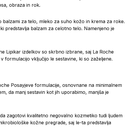
lesa, obraza in rok.
jo balzami za telo, mleko za suho kožo in krema za roke.
 ki predstavlja balzam za celotno telo. Namenjeno je
ne Lipikar izdelkov so skrbno izbrane, saj La Roche
formulacijo vključijo le sestavine, ki so zaželjene.
a Roche Posayjeve formulacije, osnovnane na minimalnem
tem, da manj sestavin kot jih uporabimo, manjša je
 da zagotovi kvalitetno negovalno kozmetiko tudi ljudem
 mikrobiološke kožne pregrade, saj le-ta predstavlja