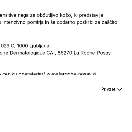
ensitive nega za občutljivo kožo
, ki predstavlja
o intenzivno pomirja in še dodatno poskrbi za zaščito
 029 C, 1000 Ljubljana.
oire Dermatologique CAI, 86270 La Roche-Posay,
ceniku operaterja// www.laroche-posay.si
Privzeti