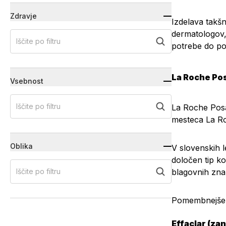
Zdravje
Izdelava takš
dermatologov,
Iščite po filtru
potrebe do poz
La Roche Pos
Vsebnost
Iščite po filtru
La Roche Posa
mesteca La R
Oblika
V slovenskih l
določen tip k
Iščite po filtru
blagovnih zn
Pomembnejše li
Effaclar (za