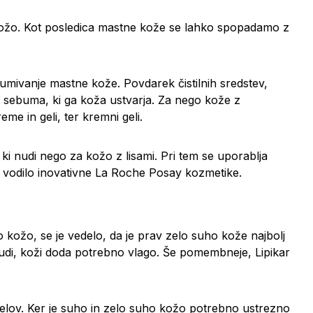
kožo. Kot posledica mastne kože se lahko spopadamo z
za umivanje mastne kože. Povdarek čistilnih sredstev,
 sebuma, ki ga koža ustvarja. Za nego kože z
e in geli, ter kremni geli.
, ki nudi nego za kožo z lisami. Pri tem se uporablja
e vodilo inovativne La Roche Posay kozmetike.
ho kožo, se je vedelo, da je prav zelo suho kože najbolj
 nudi, koži doda potrebno vlago. Še pomembneje, Lipikar
in gelov. Ker je suho in zelo suho kožo potrebno ustrezno