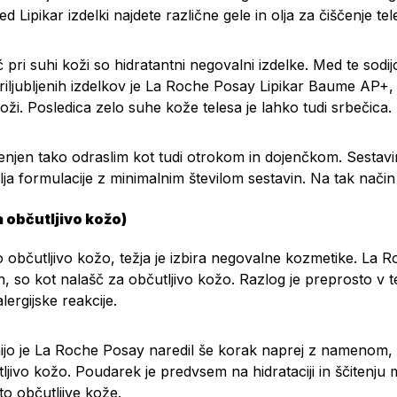
med Lipikar izdelki najdete različne gele in olja za čiščenje te
ri suhi koži so hidratantni negovalni izdelke. Med te sodi
iljubljenih izdelkov je
La Roche Posay Lipikar Baume AP+
,
oži. Posledica zelo suhe kože telesa je lahko tudi srbečica.
enjen tako odraslim kot tudi otrokom in dojenčkom. Sestavi
a formulacije z minimalnim številom sestavin. Na tak način v 
a občutljivo kožo)
o občutljivo kožo, težja je izbira negovalne kozmetike. L
in, so kot nalašč za občutljivo kožo. Razlog je preprosto v 
lergijske reakcije.
inijo je La Roche Posay naredil še korak naprej z namenom,
tljivo kožo. Poudarek je predvsem na hidrataciji in ščitenju
o občutljive kože.