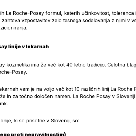
nih La Roche-Posay formul, katerih učinkovitost, toleranc
 zahteva vzpostavitev zelo tesnega sodelovanja z njimi v v
icioniranja.
ay linije v lekarnah
y kozmetika ima že več kot 40 letno tradicijo. Celotna bla
oche-Posay.
ekarnah vam je na voljo več kot 10 različnih linij La Roche 
ože in za točno določen namen. La Roche Posay v Sloveniji
amk.
nije, ki so prisotne v Sloveniji, so:
nego proti nepravilnostim)