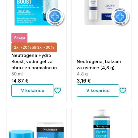
Akcija
2x=-20% ali 3x=-30%
Neutrogena Hydro
Boost, vodni gel za
Neutrogena, balzam
obraz za normalno in
za ustnice (4,8 g)
mešano kožo (50 ml)
50 ml
4.8 g
14,87 €
3,16 €
V košarico
V košarico