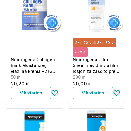
2x=-20% ali 3x=-30%
Akcija
Neutrogena Collagen
Neutrogena Ultra
Bank Moisturizer,
Sheer, nevidni vlažilni
vlažilna krema - ZF30
losjon za zaščito pred
(50 ml)
50 ml
soncem za telo in
200 ml
obraz - ZF50 (200 ml)
20,20 €
20,00 €
V košarico
V košarico