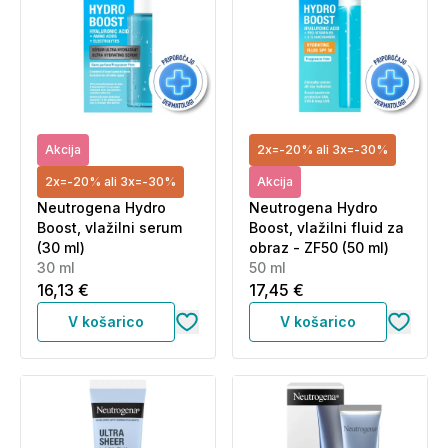
Akcija
2x=-20% ali 3x=-30%
2x=-20% ali 3x=-30%
Akcija
Neutrogena Hydro
Neutrogena Hydro
Boost, vlažilni serum
Boost, vlažilni fluid za
(30 ml)
obraz - ZF50 (50 ml)
30 ml
50 ml
16,13 €
17,45 €
V košarico
V košarico