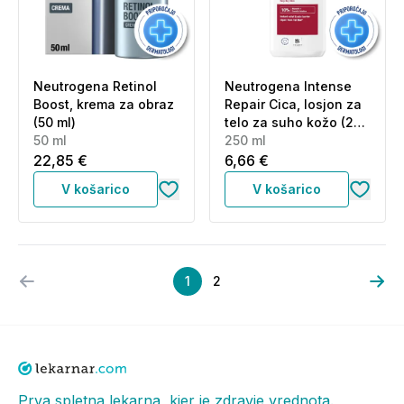
Neutrogena Retinol
Neutrogena Intense
Boost, krema za obraz
Repair Cica, losjon za
(50 ml)
telo za suho kožo (250
50 ml
ml)
250 ml
22,85 €
6,66 €
V košarico
V košarico
1
2
Prva spletna lekarna, kjer je zdravje vrednota.