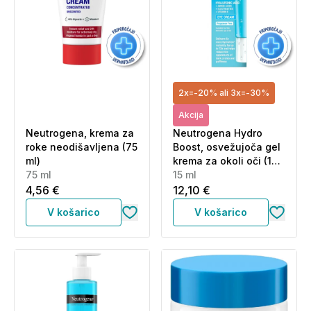
2x=-20% ali 3x=-30%
Akcija
Neutrogena, krema za
Neutrogena Hydro
roke neodišavljena (75
Boost, osvežujoča gel
ml)
krema za okoli oči (15
75 ml
ml)
15 ml
4,56 €
12,10 €
V košarico
V košarico