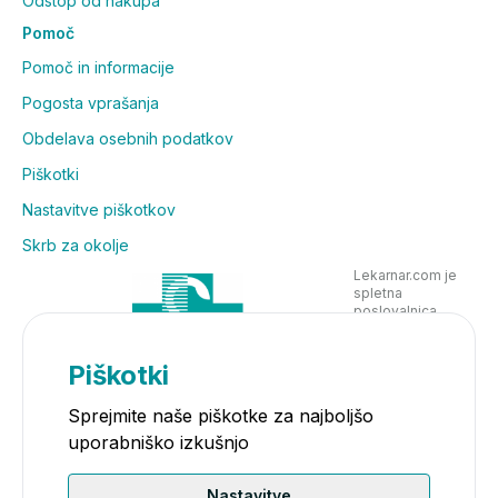
Odstop od nakupa
Pomoč
Pomoč in informacije
Pogosta vprašanja
Obdelava osebnih podatkov
Piškotki
Nastavitve piškotkov
Skrb za okolje
Lekarnar.com je
spletna
poslovalnica
Lekarne Nove
Poljane in posluje
v skladu z
Piškotki
zakonodajo
Sprejmite naše piškotke za najboljšo
uporabniško izkušnjo
Nastavitve