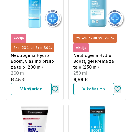
Akcija
2x=-20% ali 3x=-30%
2x=-20% ali 3x=-30%
Akcija
Neutrogena Hydro
Neutrogena Hydro
Boost, vlažilno pršilo
Boost, gel krema za
za telo (200 ml)
telo (250 ml)
200 ml
250 ml
6,45 €
6,66 €
V košarico
V košarico