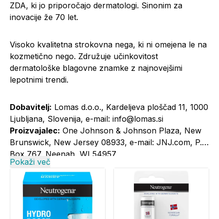
ZDA, ki jo priporočajo dermatologi. Sinonim za
inovacije že 70 let.
Visoko kvalitetna strokovna nega, ki ni omejena le na
kozmetično nego. Združuje učinkovitost
dermatološke blagovne znamke z najnovejšimi
lepotnimi trendi.
Dobavitelj:
Lomas d.o.o., Kardeljeva ploščad 11, 1000
Ljubljana, Slovenija, e-mail:
info@lomas.si
Proizvajalec:
One Johnson & Johnson Plaza, New
Brunswick, New Jersey 08933, e-mail: JNJ.com, P.O.
Box 767, Neenah, WI 54957
Pokaži več