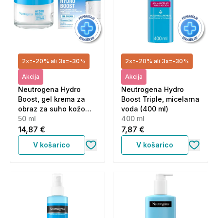
2x=-20% ali 3x=-30%
2x=-20% ali 3x=-30%
Akcija
Akcija
Neutrogena Hydro
Neutrogena Hydro
Boost, gel krema za
Boost Triple, micelarna
obraz za suho kožo
voda (400 ml)
(50 ml)
50 ml
400 ml
14,87 €
7,87 €
V košarico
V košarico