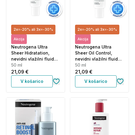
2x=-20% ali 3x=-30%
2x=-20% ali 3x=-30%
Akcija
Akcija
Neutrogena Ultra
Neutrogena Ultra
Sheer Hidratation,
Sheer Oil Control,
nevidni vlažilni fluid
nevidni vlažilni fluid
za zaščito pred
50 ml
za zaščito pred
50 ml
soncem - ZF50 (50 ml)
soncem - ZF50+ (50
21,09 €
21,09 €
ml)
V košarico
V košarico