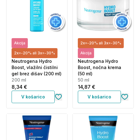
Akcija
2x=-20% ali 3x=-30%
2x=-20% ali 3x=-30%
Akcija
Neutrogena Hydro
Neutrogena Hydro
Boost, vlažilni čistilni
Boost, nočna krema
gel brez dišav (200 ml)
(50 ml)
200 ml
50 ml
8,34 €
14,87 €
V košarico
V košarico