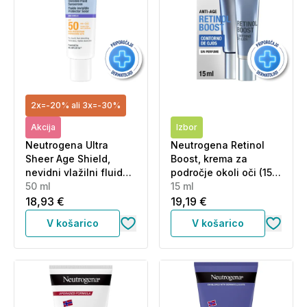
2x=-20% ali 3x=-30%
Akcija
Izbor
Neutrogena Ultra
Neutrogena Retinol
Sheer Age Shield,
Boost, krema za
nevidni vlažilni fluid
področje okoli oči (15
za zaščito pred
50 ml
ml)
15 ml
soncem (50 ml)
18,93 €
19,19 €
V košarico
V košarico