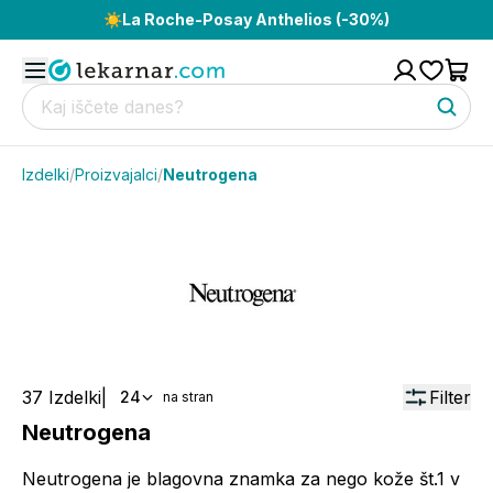
☀️
La Roche-Posay Anthelios (-30%)
Izdelki
/
Proizvajalci
/
Neutrogena
37
Izdelki
|
Filter
24
na stran
Neutrogena
Neutrogena je blagovna znamka za nego kože št.1 v