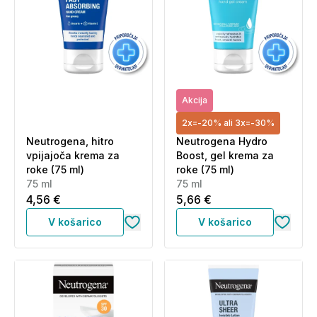
Akcija
2x=-20% ali 3x=-30%
Neutrogena, hitro
Neutrogena Hydro
vpijajoča krema za
Boost, gel krema za
roke (75 ml)
roke (75 ml)
75 ml
75 ml
4,56 €
5,66 €
V košarico
V košarico