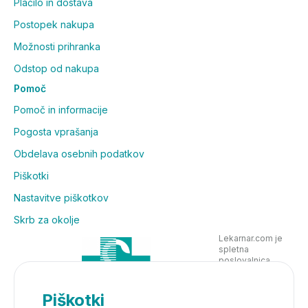
Plačilo in dostava
Postopek nakupa
Možnosti prihranka
Odstop od nakupa
Pomoč
Pomoč in informacije
Pogosta vprašanja
Obdelava osebnih podatkov
Piškotki
Nastavitve piškotkov
Skrb za okolje
Lekarnar.com je
spletna
poslovalnica
Lekarne Nove
Poljane in posluje
v skladu z
Piškotki
zakonodajo