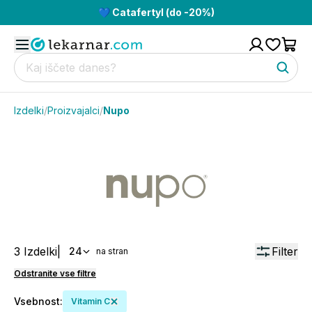
💙 Catafertyl (do -20%)
Izdelki
/
Proizvajalci
/
Nupo
3
Izdelki
|
Filter
24
na stran
Odstranite vse filtre
Vsebnost
:
Vitamin C