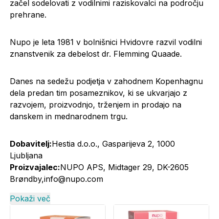
začel sodelovati z vodilnimi raziskovalci na področju
prehrane.
Nupo je leta 1981 v bolnišnici Hvidovre razvil vodilni
znanstvenik za debelost dr. Flemming Quaade.
Danes na sedežu podjetja v zahodnem Kopenhagnu
dela predan tim posameznikov, ki se ukvarjajo z
razvojem, proizvodnjo, trženjem in prodajo na
danskem in mednarodnem trgu.
Dobavitelj:
Hestia d.o.o., Gasparijeva 2, 1000
Ljubljana
Proizvajalec:
NUPO APS, Midtager 29, DK-2605
Brøndby,info@nupo.com
Pokaži več