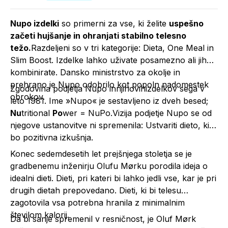
Nupo izdelki
so primerni za vse, ki želite
uspešno
začeti hujšanje in ohranjati stabilno telesno
težo.
Razdeljeni so v tri kategorije: Dieta, One Meal in
Slim Boost. Izdelke lahko uživate posamezno ali jih
kombinirate. Dansko ministrstvo za okolje in
prehrano je Nupo odobrilo kot popoln nadomestek
Zgodovina podjetja Nupo innjihovihizdelkov sega v
obrokov.
leto 1981. Ime »Nupo« je sestavljeno iz dveh besed;
Nu
tritional
Po
wer = NuPo.Vizija podjetje Nupo se od
njegove ustanovitve ni spremenila: Ustvariti dieto, ki
bo pozitivna izkušnja.
Konec sedemdesetih let prejšnjega stoletja se je
gradbenemu inženirju Olufu Mørku porodila ideja o
idealni dieti. Dieti, pri kateri bi lahko jedli vse, kar je pri
drugih dietah prepovedano. Dieti, ki bi telesu
zagotovila vsa potrebna hranila z minimalnim
številom kalorij.
Da bi sanje spremenil v resničnost, je Oluf Mørk